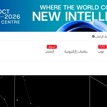
ة الرامات🔴
5/10
تسوق
توب
رياضات إلكترونية
المتجر