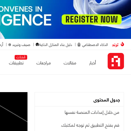
ترند
الذكاء الاصطناعي 🤖
دليل بناء المنازل الذكية🛖
صيف وتبريد ❄️
أزم
مُحدّث
أخبار
مقالات
مراجعات
تطبيقات
جدول المحتوى
من خلال إعدادات المنصة نفسها
قم بفتح التطبيق ثم توجه لمكتبك.