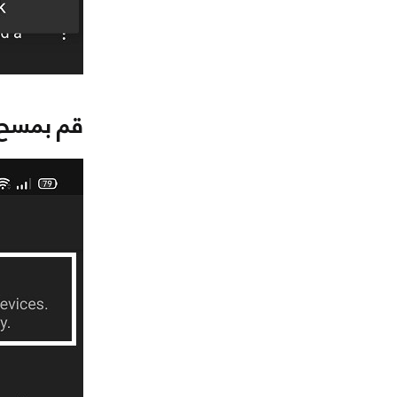
قم بمسح ت