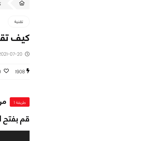
ك
تقنية
كيف تقوم ب
2021-07-20 - منذ 5 سنوا
0
1908
من
طريقة 1
قم بفتح ا