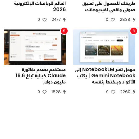
طريقك للحصول على تعليق
العالم للرياضات الإلكترونية
صوتي واقعي لفيديوهاتك
2026
0
2477
0
2838
6
5
جوجل تغيّر NotebookLM إلى
مستخدم يصدم بفاتورة
Gemini Notebook | يكتب
Claude خيالية تبلغ 16.6
الأكواد وينفذها بنفسه
مليون دولار
0
1828
0
2260