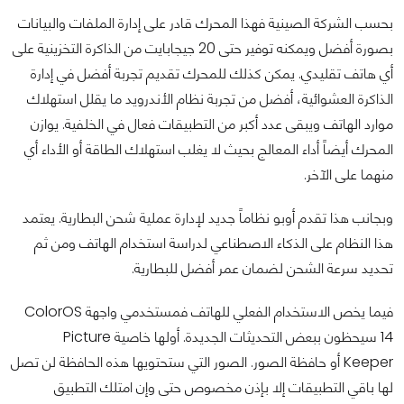
بحسب الشركة الصينية فهذا المحرك قادر على إدارة الملفات والبيانات
بصورة أفضل ويمكنه توفير حتى 20 جيجابايت من الذاكرة التخزينية على
أي هاتف تقليدي. يمكن كذلك للمحرك تقديم تجربة أفضل في إدارة
الذاكرة العشوائية، أفضل من تجربة نظام الأندرويد ما يقلل استهلاك
موارد الهاتف ويبقى عدد أكبر من التطبيقات فعال في الخلفية. يوازن
المحرك أيضاً أداء المعالج بحيث لا يغلب استهلاك الطاقة أو الأداء أي
منهما على الآخر.
وبجانب هذا تقدم أوبو نظاماً جديد لإدارة عملية شحن البطارية. يعتمد
هذا النظام على الذكاء الاصطناعي لدراسة استخدام الهاتف ومن ثم
تحديد سرعة الشحن لضمان عمر أفضل للبطارية.
فيما يخص الاستخدام الفعلي للهاتف فمستخدمي واجهة ColorOS
14 سيحظون ببعض التحديثات الجديدة. أولها خاصية Picture
Keeper أو حافظة الصور. الصور التي ستحتويها هذه الحافظة لن تصل
لها باقي التطبيقات إلا بإذن مخصوص حتى وإن امتلك التطبيق