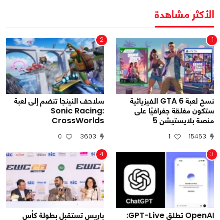
الأكثر مشاهدة
2
1
نسخ لعبة GTA 6 الفيزيائية
سلاحف النينجا تنضم إلى لعبة
ستكون مغلقة جغرافيًا على
Sonic Racing:
منصة بلايستيشن 5
CrossWorlds
0
3603
1
15453
4
3
OpenAI تطلق GPT-Live:
باريس تستقبل بطولة كأس