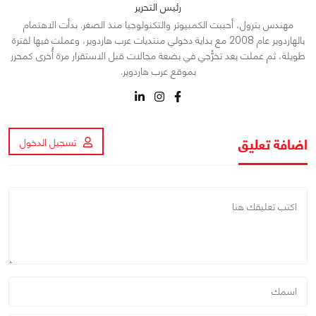
رئيس التحرير
مهندس بترول، أحببت الكمبيوتر والتكنولوجيا منذ الصغر. بدأت الاهتمام
بالهاردوير عام 2008 مع بداية دخولي منتديات عرب هاردوير، وعملت فيها لفترة
طويلة، ثم عملت بعد تخرُّجي في بضعة مجالات قبل الاستقرار مرة أُخرى كمحرر
بموقع عرب هاردوير.
اضافة تعليق
تسجيل الدخول