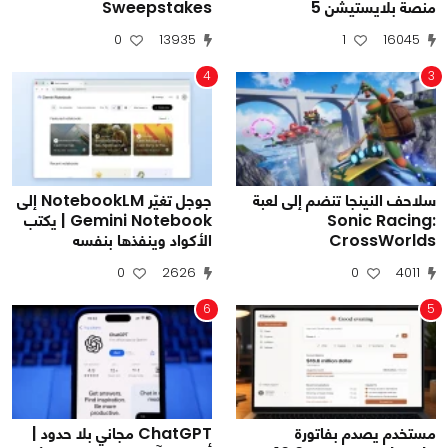
منصة بلايستيشن 5
Sweepstakes
0
13935
1
16045
4
3
سلاحف النينجا تنضم إلى لعبة
جوجل تغيّر NotebookLM إلى
Sonic Racing:
Gemini Notebook | يكتب
CrossWorlds
الأكواد وينفذها بنفسه
0
2626
0
4011
6
5
مستخدم يصدم بفاتورة
ChatGPT مجاني بلا حدود |