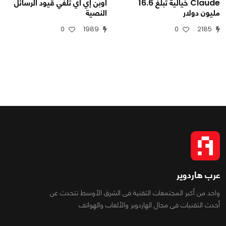
Claude خيالية تبلغ 16.6
أوبن إي آي تلغي قيود الرسائل
مليون دولار
النصية
0
1989
0
2185
عرب هاردوير
واحد من أكبر المجتمعات التقنية فى الشرق الأوسط تتحدث عن
أحدث التقنيات فى مجال الهاردوير والألعاب والهواتف