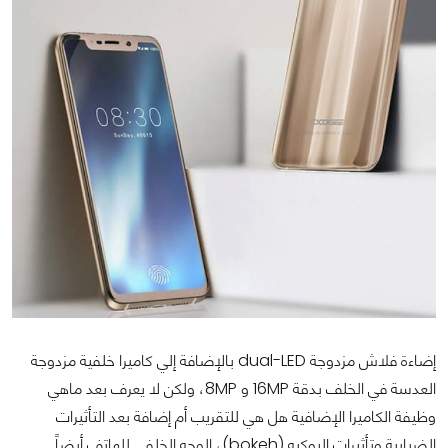
إضاءة فلاش مزدوجة dual-LED بالإضافة إلي كاميرا خلفية مزدوجة
العدسة في الخلف بدقة 16MP و 8MP، ولكن لا يعرف بعد ماهي
وظيفة الكاميرا الإضافية هل هي للتقريب أم إضافة بعد التأثيرات
الضبابية وتأثيرات البوكيه (bokeh)، الوجه الخلفي للهاتف أيضاً