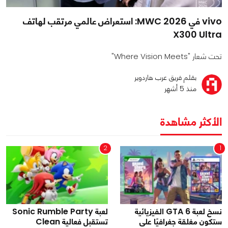
vivo في MWC 2026: استعراض عالمي مرتقب لهاتف
X300 Ultra
تحت شعار "Where Vision Meets"
بقلم فريق عرب هاردوير
منذ 5 أشهر
الأكثر مشاهدة
2
1
نسخ لعبة GTA 6 الفيزيائية
لعبة Sonic Rumble Party
ستكون مغلقة جغرافيًا على
تستقبل فعالية Clean