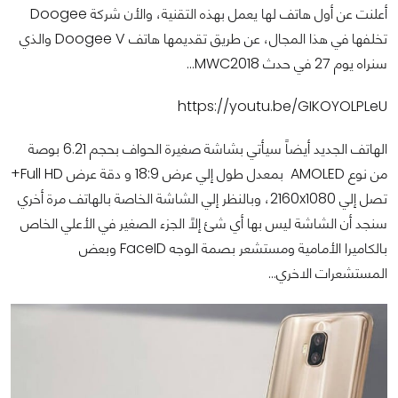
أعلنت عن أول هاتف لها يعمل بهذه التقنية، والأن شركة Doogee
تخلفها في هذا المجال، عن طريق تقديمها هاتف Doogee V والذي
سنراه يوم 27 في حدث MWC2018...
https://youtu.be/GIKOYOLPLeU
الهاتف الجديد أيضاً سيأتي بشاشة صغيرة الحواف بحجم 6.21 بوصة
من نوع AMOLED بمعدل طول إلي عرض 18:9 و دقة عرض Full HD+
تصل إلي 2160x1080، وبالنظر إلي الشاشة الخاصة بالهاتف مرة أخري
سنجد أن الشاشة ليس بها أي شئ إلاً الجزء الصغير في الأعلي الخاص
بالكاميرا الأمامية ومستشعر بصمة الوجه FaceID وبعض
المستشعرات الاخري...