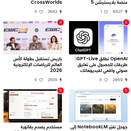
منصة بلايستيشن 5
CrossWorlds
0
3642
1
15527
4
3
OpenAI تطلق GPT-Live:
باريس تستقبل بطولة كأس
طريقك للحصول على تعليق
العالم للرياضات الإلكترونية
صوتي واقعي لفيديوهاتك
2026
0
2509
0
2869
6
5
جوجل تغيّر NotebookLM إلى
مستخدم يصدم بفاتورة