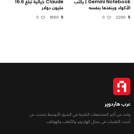
Gemini Notebook | يكتب
Claude خيالية تبلغ 16.6
الأكواد وينفذها بنفسه
مليون دولار
0
1860
0
2290
عرب هاردوير
واحد من أكبر المجتمعات التقنية فى الشرق الأوسط تتحدث عن
أحدث التقنيات فى مجال الهاردوير والألعاب والهواتف