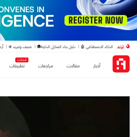
ترند
الذكاء الاصطناعي 🤖
دليل بناء المنازل الذكية🛖
صيف وتبريد ❄️
أزم
مُحدّث
أخبار
مقالات
مراجعات
تطبيقات