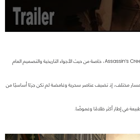
يُظهر العرض الأول للعبة بعض العناصر التي قد تبدو مألوفة لعشاق Assassin’s Creed، خاصة من حيث الأجواء التاريخية والتصميم العام
وضة تشير إلى أن "1666 Amsterdam" تتجه نحو مسار مختلف، إذ تضيف عناصر سحرية وغامضة لم تكن جزءًا أساسيًا من
طبيعة في إطار أكثر ظلامًا وغموضًا.