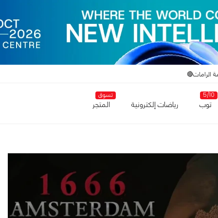
ة الرامات🔴
5/10
تسوق
توب
رياضات إلكترونية
المتجر