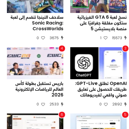
نسخ لعبة GTA 6 الفيزيائية
سلاحف النينجا تنضم إلى لعبة
ستكون مغلقة جغرافيًا على
Sonic Racing:
منصة بلايستيشن 5
CrossWorlds
0
3675
1
15573
4
3
OpenAI تطلق GPT-Live:
باريس تستقبل بطولة كأس
طريقك للحصول على تعليق
العالم للرياضات الإلكترونية
صوتي واقعي لفيديوهاتك
2026
0
2533
0
2892
6
5