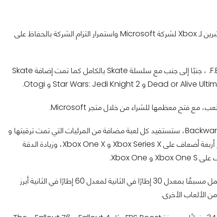
تم الإعلان عن هذه المفاجأة خلال عرض الاحتفال بالذكرى السنوية العشرين لـ Xbox لشركة Microsoft واستمرار التزام الشركة بالحفاظ على
يمكن لمالكي Xbox الآن الاستمتاع بعناوين مثل Max Payne و F.E.A.R. ، جنبًا إلى جنب مع سلسلة Skate بالكامل كما تمت إضافة Skate
ع فتح معظمها للشراء من خلال متجر Microsoft.
كما رأينا مع العناوين السابقة المتوافقة مع خاصية Backward Compitability، ستستفيد كل لعبة مضافة من المرئيات التي تمت ترقيتها و
Auto HDR، ستستفيد ألعاب Xbox الكلاسيكي من زيادة الدقة بمقدار أربعة أضعاف على Xbox Series X و Xbox One X، وزيادة الدقة
ستسمح أيضًا العناوين التي تدعم FPS Boost بتشغيل الألعاب التي تعمل مسبقًا بمعدل 30 إطارًا في الثانية لمعدل 60 إطارًا في الثانية أبرز