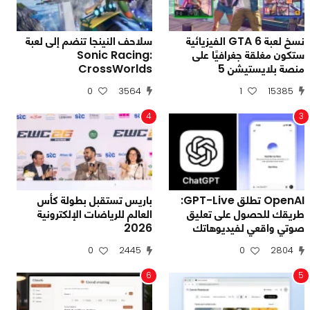
نسخ لعبة GTA 6 الفيزيائية
سلاحف النينجا تنضم إلى لعبة
ستكون مغلقة جغرافيًا على
Sonic Racing:
منصة بلايستيشن 5
CrossWorlds
0
3564
1
15385
4
3
OpenAI تطلق GPT-Live:
باريس تستقبل بطولة كأس
طريقك للحصول على تعليق
العالم للرياضات الإلكترونية
صوتي واقعي لفيديوهاتك
2026
0
2445
0
2804
6
5