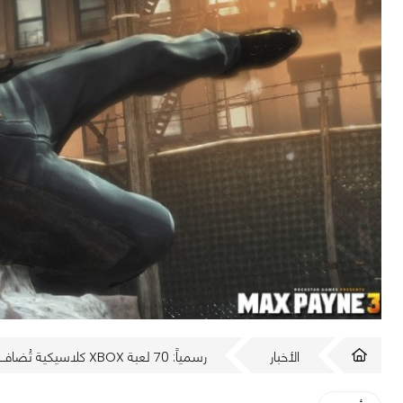
الأخبار
رسمياً: 70 لعبة XBOX كلاسيكية تُضاف إلى XBOX Series X/S مع دعم جبار!