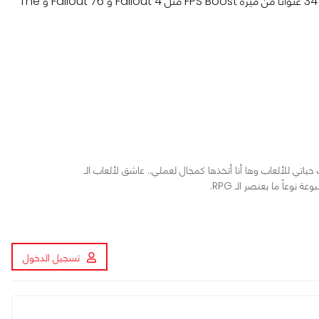
بالنسبة لأولئك الذين يحبون لعب ألعاب Xbox عبر السحابة، سيستفيد 34 عنوانًا من ميزة FPS Boost مثل Fallout 4 و Fallout 76 و The
اردوير. عمري 17 عاماً، كرست حياتي للألعاب وها أنا أتخذها كمجال لعملي.. عاشق لألعاب الـ
تسجيل الدخول