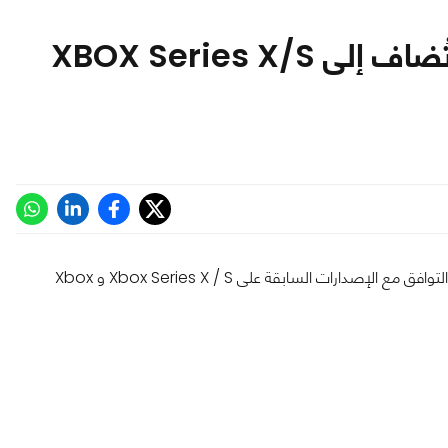
رسمياً: 70 لعبة XBOX كلاسيكية تُضاف إلى XBOX Series X/S
أكثر من 70 لعبة Xbox 360 وXbox إلى خاصية التوافق مع الإصدارات السابقة على Xbox Series X / S و Xbox