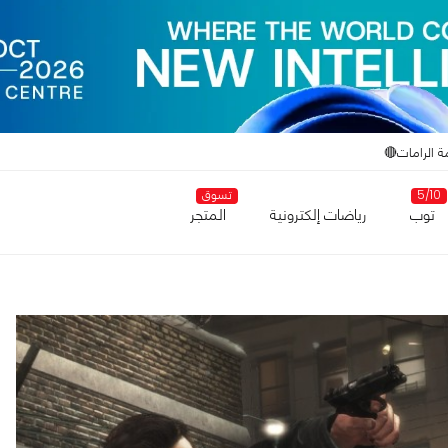
ة الرامات🔴
5/10
تسوق
توب
رياضات إلكترونية
المتجر