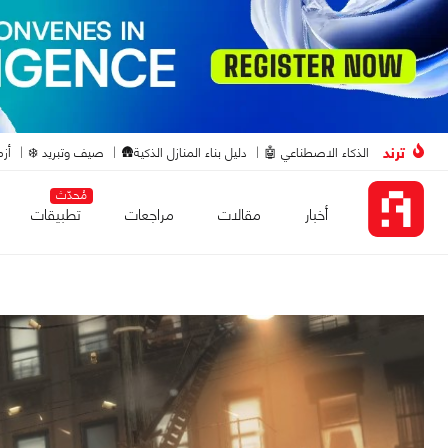
ترند
الذكاء الاصطناعي 🤖
دليل بناء المنازل الذكية🛖
صيف وتبريد ❄️
أزم
مُحدّث
أخبار
مقالات
مراجعات
تطبيقات