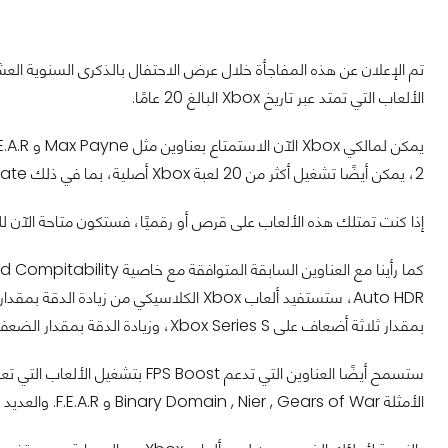
الألعاب التي تمتد عبر تاريخ Xbox البالغ 20 عامًا.
2، يمكن أيضًا تشغيل أكثر من 20 لعبة Xbox أصلية، بما في ذلك Dead or Alive Ultimate و Star Wars: Jedi Knight 2 و Otogi.
إذا كنت تمتلك هذه الألعاب على قرص أو رقميًا، فستكون متاحة الآن للعب، م
بمقدار ثلاثة أضعاف على Xbox Series S، وزيادة الدقة بمقدار الضعف على Xbox One S و Xbox One.
الأمثلة Binary Domain , Nier , Gears of War و F.E.A.R. والعديد من الألعاب الأخرى.