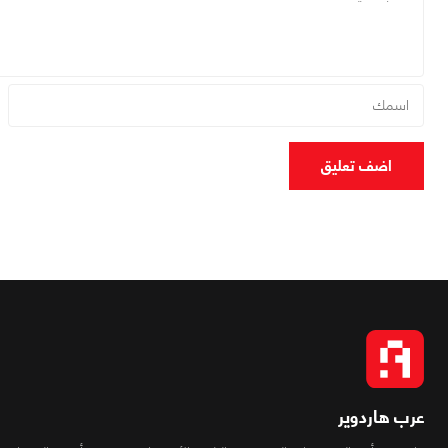
اضف تعليق
عرب هاردوير