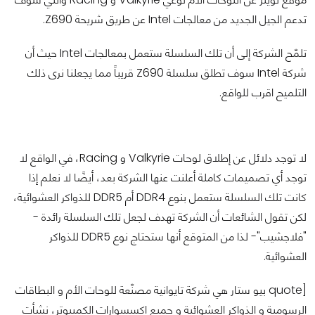
تدعم الجيل الجديد من معالجات Intel عن طريق شريحة Z690.
تلمّح الشركة إلى أن تلك السلسلة ستعمل بمعالجات Intel حيث أن
شركة Intel سوف تطلق سلسلة Z690 قريباً مما يجعلنا نرى ذلك
التلميح اقرب للواقع.
لا توجد دلائل عن إطلاق لوحات Valkyrie و Racing، في الواقع لا
توجد أي تصميمات كاملة أعلنت عنها الشركة بعد، أيضًا لا نعلم إذا
كانت تلك السلسلة ستعمل بنوع DDR4 أم DDR5 للذواكر العشوائية،
لكن تقول الشائعات أن الشركة تهدف لجعل تلك السلسلة رائدة -
"فلاجشيب"- لذا من المتوقع أنها ستحتاج نوع DDR5 للذواكر
العشوائية.
[quote بيو ستار هي شركة تايوانية مصنّعة للوحات الأم و البطاقات
الرسومية و الذواكر العشوائية و جميع اكسسوارات الكمبيوتر، نشأت