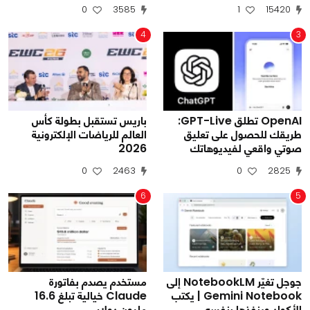
0
3585
1
15420
4
3
OpenAI تطلق GPT-Live:
باريس تستقبل بطولة كأس
طريقك للحصول على تعليق
العالم للرياضات الإلكترونية
صوتي واقعي لفيديوهاتك
2026
0
2463
0
2825
6
5
جوجل تغيّر NotebookLM إلى
مستخدم يصدم بفاتورة
Gemini Notebook | يكتب
Claude خيالية تبلغ 16.6
الأكواد وينفذها بنفسه
مليون دولار