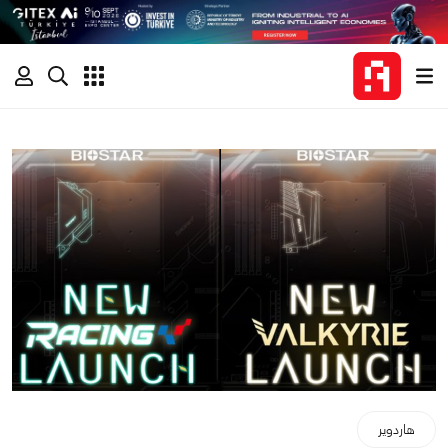
هاردوير