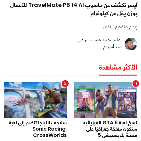
آيسر تكشف عن حاسوب TravelMate P6 14 AI للأعمال
بوزن يقل عن كيلوغرام
إبداع منقطع النظير
بقلم محمد هشام شوقي
منذ أسبوع
الأكثر مشاهدة
2
1
نسخ لعبة GTA 6 الفيزيائية
سلاحف النينجا تنضم إلى لعبة
ستكون مغلقة جغرافيًا على
Sonic Racing:
منصة بلايستيشن 5
CrossWorlds