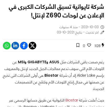
شركة تايوانية تسبق الشركات الكبرى في
الإعلان عن لوحات Z690 لإنتل!
2021-10-03 - منذ 4 سنوات
اخر تحديث - بتاريخ 2021-10-03
0
1128
رغم صمت باقي الشركات مثل
ASUS وGIGABYTE وMSI
عن
اللوحات الأم التي سوف تدعم معالجات الجيل الجديد لإنتل والمعروف
بإسم Alder Lake إلا أن شركة
Biostar
هي أولى الشركات التي تخرج
عن صمتها في مجال إنتاج اللوحات الأم وتلمّح عن التصميمات
الجديدة.
حيث أعلنت شركة
Biostar
التايوانية عن طريق حسابها الرسمي عبر
موقع تويتر عن اللوحات الأم نوعيّ Valkyrie و Racing والتي سوف