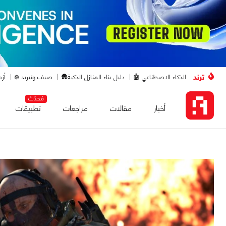
ترند
الذكاء الاصطناعي 🤖
دليل بناء المنازل الذكية🛖
صيف وتبريد ❄️
أزم
مُحدّث
أخبار
مقالات
مراجعات
تطبيقات