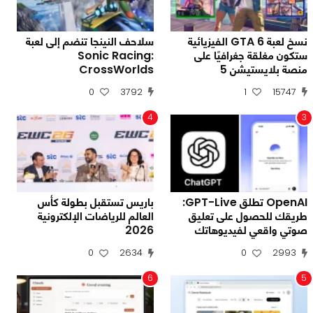
نسخ لعبة GTA 6 الفيزيائية
سلاحف النينجا تنضم إلى لعبة
ستكون مغلقة جغرافيًا على
Sonic Racing:
منصة بلايستيشن 5
CrossWorlds
0
3792
1
15747
4
3
OpenAI تطلق GPT-Live:
باريس تستقبل بطولة كأس
طريقك للحصول على تعليق
العالم للرياضات الإلكترونية
صوتي واقعي لفيديوهاتك
2026
0
2634
0
2993
6
5