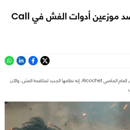
شركة Activision تتخذ إجراءات ضد موزعين أدوات الغش في Call
حاولت Activision وضع حد للغش في ألعاب Call of Duty مع إصدار العام الماضي Ricochet، إنه نظامها الجديد لمكافحة الغش، والآن
.