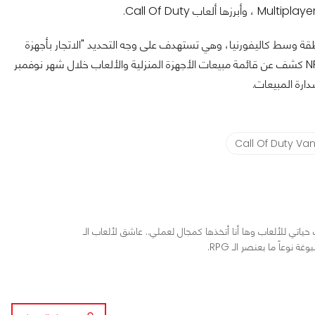
زئية الأمريكية لمنطقة وسط كاليفورنيا، وهي تستهدف على وجه التحديد "الاتجار بأجهزة
التحايل"، مع كل هذه المشاكل التي تواجه اللعبة فإن موقع NPD Group كشف عن قائمة مبيعات الأجهزة المنزلية والألعاب خلال شهر نوفمبر
Call Of Duty Va
اردوير. عمري 17 عاماً، كرست حياتي للألعاب وها أنا أتخذها كمجال لعملي.. عاشق لألعاب الـ