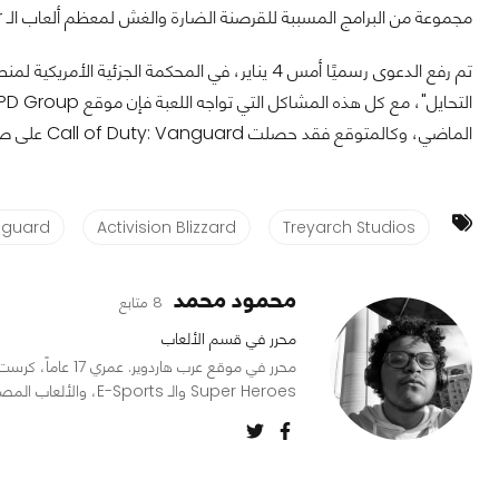
مجموعة من البرامج المسببة للقرصنة الضارة والغش لمعظم ألعاب الـ Multiplayer ، وأبرزها ألعاب Call Of Duty.
تم رفع الدعوى رسميًا أمس 4 يناير، في المحكمة الج
الماضي، وكالمتوقع فقد حصلت Call of Duty: Vanguard على صدارة المبيعات.
nguard
Activision Blizzard
Treyarch Studios
محمود محمد
8 متابع
محرر في قسم الألعاب
محرر في موقع عرب ه
Super Heroes والـ E-Sports، والألعاب المصبوغة نوعاً ما بعنصر الـ RPG.