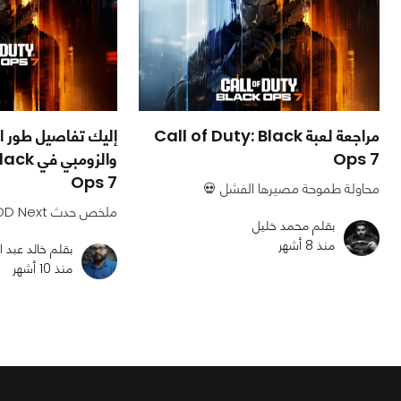
مراجعة لعبة Call of Duty: Black
إليك تفاصيل طور ا
Ops 7
والزومب
Ops 7
محاولة طموحة مصيرها الفشل 💀
ملخص حدث COD Next
بقلم محمد خليل
منذ 8 أشهر
بقلم خالد عبد ا
منذ 10 أشهر