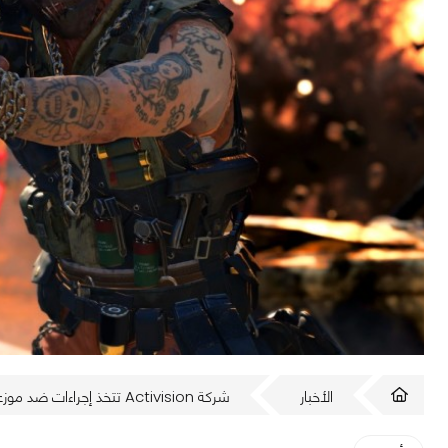
الأخبار
شركة Activision تتخذ إجراءات ضد موزعين أدوات الغش في Call Of Duty