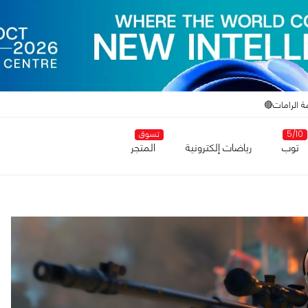
ة الرامات🔴
5/10
تسوق
توب
رياضات إلكترونية
المتجر