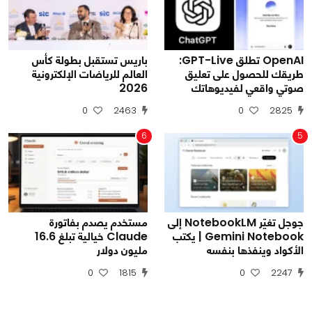
OpenAI تطلق GPT-Live:
باريس تستقبل بطولة كأس
طريقك للحصول على تعليق
العالم للرياضات الإلكترونية
صوتي واقعي لفيديوهاتك
2026
0
2463
0
2825
6
5
جوجل تغيّر NotebookLM إلى
مستخدم يصدم بفاتورة
Gemini Notebook | يكتب
Claude خيالية تبلغ 16.6
الأكواد وينفذها بنفسه
مليون دولار
0
1815
0
2247