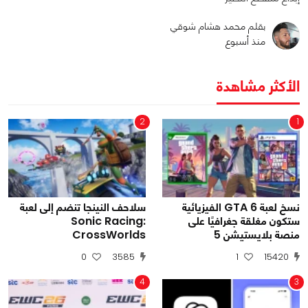
بقلم محمد هشام شوقي
منذ أسبوع
الأكثر مشاهدة
2
1
نسخ لعبة GTA 6 الفيزيائية
سلاحف النينجا تنضم إلى لعبة
ستكون مغلقة جغرافيًا على
Sonic Racing:
منصة بلايستيشن 5
CrossWorlds
0
3585
1
15420
4
3