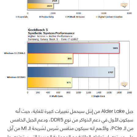
جيل Alder Lake من إنتل سيحمل تغييرات كبيرة للغاية، حيث أنه
سيكون الأول في دعم الذواكر من نوع DDR5، ودعم الجيل الخامس
من الـ PCIe، والأهم انه سيكون منافس شرس لشريحة الـ M1 من آبل
على مستوى إستهلاك الطاقة مع المعمارية الجديدة التي ستحتوى على