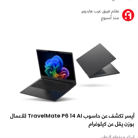
بقلم فريق عرب هاردوير
منذ أسبوع
آيسر تكشف عن حاسوب TravelMate P6 14 AI للأعمال
بوزن يقل عن كيلوغرام
إبداع منقطع النظير