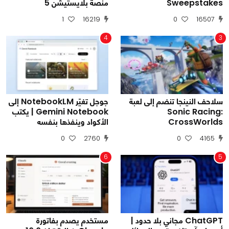
Sweepstakes
منصة بلايستيشن 5
1
16219
0
16507
4
3
سلاحف النينجا تنضم إلى لعبة
جوجل تغيّر NotebookLM إلى
Sonic Racing:
Gemini Notebook | يكتب
CrossWorlds
الأكواد وينفذها بنفسه
0
2760
0
4165
6
5
ChatGPT مجاني بلا حدود |
مستخدم يصدم بفاتورة