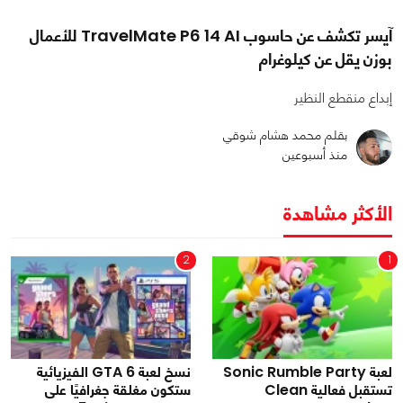
آيسر تكشف عن حاسوب TravelMate P6 14 AI للأعمال
بوزن يقل عن كيلوغرام
إبداع منقطع النظير
بقلم محمد هشام شوقي
منذ أسبوعين
الأكثر مشاهدة
2
1
لعبة Sonic Rumble Party
نسخ لعبة GTA 6 الفيزيائية
تستقبل فعالية Clean
ستكون مغلقة جغرافيًا على