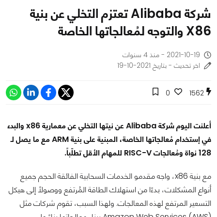
شركة Alibaba تعتزم التخلي عن بنية
X86 والتوجه لمُعالجاتها الخاصة
2021-10-19 - منذ 4 سنوات
اخر تحديث - بتاريخ 2021-10-19
0
1562
أعلنت اليوم شركة Alibaba عن نيتها التخلي عن معمارية x86 والبدء
في إستخدام مُعالجاتها الخاصة، المبنية على بنية ARM مع ما يصل لـ
128 نواة ومُعالجات RISC-V للمهام الأقل تطلّباً.
مع بنية x86، واجه مقدمو الخدمات السحابية الفائقة الحجم جميع
أنواع المشكلات، بدءًا من استهلاك الطاقة المُرتفع ووصولاً إلى هيكل
التسعير المرتفع لهذه المعالجات. ولهذا السبب، تقوم شركات مثل
Amazon Web Services (AWS) ببناء معالجاتها بناءً على