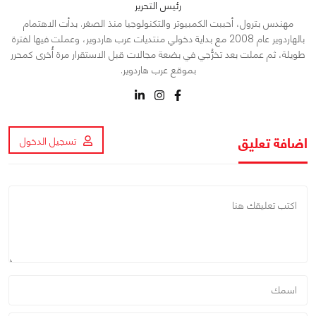
رئيس التحرير
مهندس بترول، أحببت الكمبيوتر والتكنولوجيا منذ الصغر. بدأت الاهتمام
بالهاردوير عام 2008 مع بداية دخولي منتديات عرب هاردوير، وعملت فيها لفترة
طويلة، ثم عملت بعد تخرُّجي في بضعة مجالات قبل الاستقرار مرة أُخرى كمحرر
بموقع عرب هاردوير.
اضافة تعليق
تسجيل الدخول