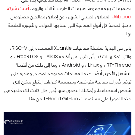
تصميمات بنية مجموعة تعليمات الطرف الثالث. واليوم،
أعلنت شركة
Alibaba
، العملاق الصيني الشهير، عن إطلاق معالجين مصنوعين
داخليًا لخدمة كل أنواع المعالجة التي تحتاجها الخوادم والأجهزة الخاصة
بها.
يأتي في البداية سلسلة معالجات Xuantie المستندة إلى RISC-V،
والتي يُمكنها تشغيل أي شيء من أنظمة AliOS ، و FreeRTOS ، و
RT-Thread ، و Linux ، و Android ، وما إلى ذلك من أنظمة
التشغيل الأخرى أيضًا. هذه المعالجات مفتوحة المصدر وقادرة على
توفير قُدرات معالجة متواضعة ومصممة كبراءات إختراع يُمكن لأي
شخص استخدامها. ويُمكنك التحقق منها (في حال كانت لك خلفية في
هذه الأمور) على مستودعات T-Head GitHub من هنا.