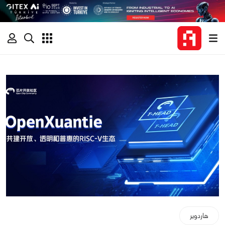
هاردوير