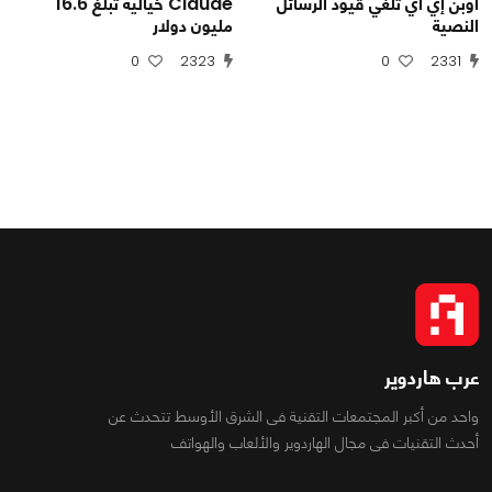
أوبن إي آي تلغي قيود الرسائل
Claude خيالية تبلغ 16.6
النصية
مليون دولار
0
2323
0
2331
عرب هاردوير
واحد من أكبر المجتمعات التقنية فى الشرق الأوسط تتحدث عن
أحدث التقنيات فى مجال الهاردوير والألعاب والهواتف