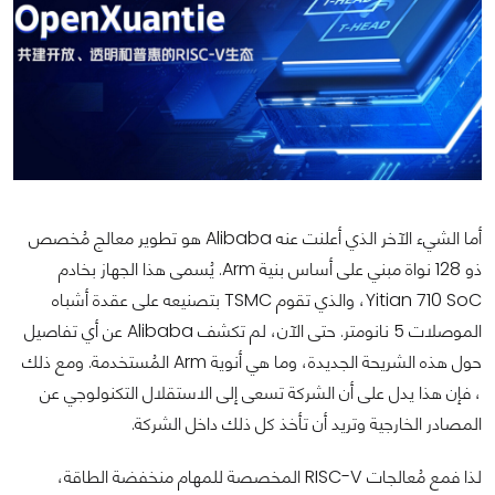
أما الشيء الآخر الذي أعلنت عنه Alibaba هو تطوير معالج مُخصص
ذو 128 نواة مبني على أساس بنية Arm. يُسمى هذا الجهاز بخادم
Yitian 710 SoC، والذي تقوم TSMC بتصنيعه على عقدة أشباه
الموصلات 5 نانومتر. حتى الآن، لم تكشف Alibaba عن أي تفاصيل
حول هذه الشريحة الجديدة، وما هي أنوية Arm المُستخدمة. ومع ذلك
، فإن هذا يدل على أن الشركة تسعى إلى الاستقلال التكنولوجي عن
المصادر الخارجية وتريد أن تأخذ كل ذلك داخل الشركة.
لذا فمع مُعالجات RISC-V المخصصة للمهام منخفضة الطاقة،