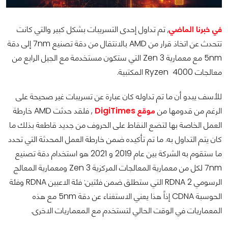
في خبرنا الماضي
, تم تداول إحدى التسريبات بشكل كبير والتي كانت
تتحدث عن اتخاذ قرار من AMD بالانتقال من دقة تصنيع 7nm إلى دقة
5nm مع معمارية Zen 3 التي ستكون مستخدمة مع الجيل الرابع من
معالجات Ryzen 4000 المكتبية.
للأسف يبدو أن ما تم تداوله كان عبارة عن تسريبات غير صحيحة على
الرغم من قدومها من
موقع DigiTimes
, فلقد حدثت AMD خارطة
العمل الخاصة بها لتضع النقاط على الحروف من جديد قاطعة بذلك ما
كان يتم التداول به. ما تم تأكيده ضمن خارطة العمل المحدثة التي تحدد
ما ستقوم به الشركة بين عام 2019 و 2021 هو استخدام دقة تصنيع
7nm لكل من معمارية المعالجات المركزية Zen 3 ومعمارية المعالج
الرسومي RDNA 2 التي ستطلق ضمن فئتين: فئة الاعبين RDNA وفئة
الحوسبة CDNA إذاً هذا يعني الاستغناء عن دقة 5nm مع هذه
المعماريات في الوقت الحالي لتستخدم مع المعماريات الاخرى.