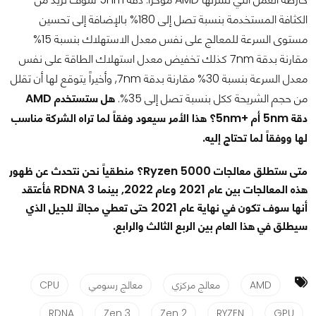
الكثافة المستخدمة بنسبة تصل إلى 180% بالإضافة إلى تحسين
مستوى السرعة للمعالج على نفس معدل الاستهلاك بنسبة 15%
مقارنة بدقة 7nm كذلك تخفيض معدل استهلاك الطاقة على نفس
معدل السرعة بنسبة 30% مقارنة بدقة 7nm, وأخيراً يتوقع لها أن تقلل
من حجم الشريحة ككل بنسبة تصل إلى 35%.
هل ستستخدم AMD
دقة 5nm أم +5nm؟ هذا الأمر سيعود وفقاً لما تراه الشركة مناسب
لها ووفقاً لما تحتاج إليه.
متى ستطلق معالجات Ryzen 5000؟ منطقياً نحن نتحدث عن ظهور
هذه المعالجات بين عام 2021 وعام 2022, بينما RDNA 3 فأعتقد
أنها سوف تكون في نهاية عام 2021 حتى تعطي مجالاً للجيل الذي
سيطلق في هذا العام بين الربع الثالث والرابع.
AMD
معالج مركزي
معالج رسومي
CPU
RDNA
Zen 3
Zen 2
RYZEN
GPU