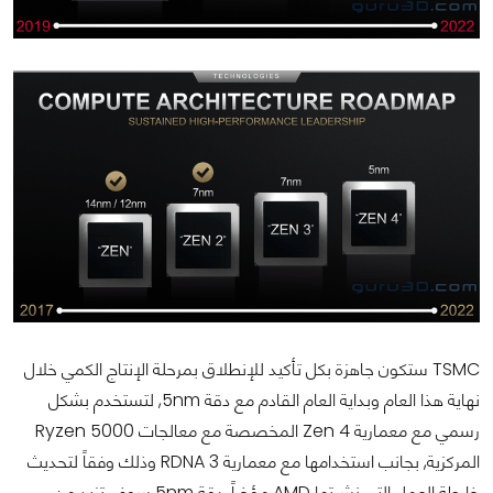
TSMC ستكون جاهزة بكل تأكيد للإنطلاق بمرحلة الإنتاج الكمي خلال
نهاية هذا العام وبداية العام القادم مع دقة 5nm, لتستخدم بشكل
رسمي مع معمارية Zen 4 المخصصة مع معالجات Ryzen 5000
المركزية, بجانب استخدامها مع معمارية RDNA 3 وذلك وفقاً لتحديث
خارطة العمل التي نشرتها AMD مؤخراً. دقة 5nm سوف تزيد من