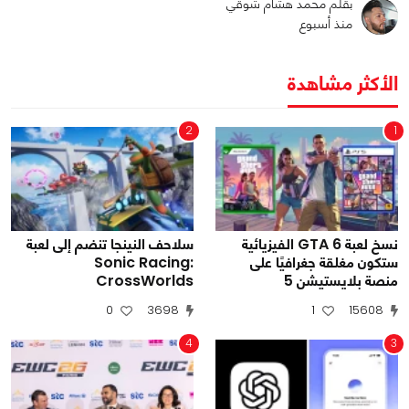
بقلم محمد هشام شوقي
منذ أسبوع
الأكثر مشاهدة
2
1
نسخ لعبة GTA 6 الفيزيائية
سلاحف النينجا تنضم إلى لعبة
ستكون مغلقة جغرافيًا على
Sonic Racing:
منصة بلايستيشن 5
CrossWorlds
0
3698
1
15608
4
3