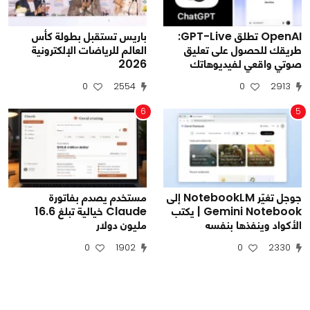
OpenAI تطلق GPT-Live:
باريس تستقبل بطولة كأس
طريقك للحصول على تعليق
العالم للرياضات الإلكترونية
صوتي واقعي لفيديوهاتك
2026
0
2554
0
2913
6
5
جوجل تغيّر NotebookLM إلى
مستخدم يصدم بفاتورة
Gemini Notebook | يكتب
Claude خيالية تبلغ 16.6
الأكواد وينفذها بنفسه
مليون دولار
0
1902
0
2330