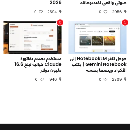
صوتي واقعي لفيديوهاتك
2026
0
2594
0
2956
6
5
جوجل تغيّر NotebookLM إلى
مستخدم يصدم بفاتورة
Gemini Notebook | يكتب
Claude خيالية تبلغ 16.6
الأكواد وينفذها بنفسه
مليون دولار
0
1946
0
2369