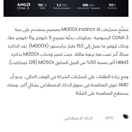
تتمتّع مسرّعات MI300X Instinct AI بصميم يستخدم على بنية
CDNA 3 الرسومية، بمكونات بدقّة تصنيع 5 نانومتر و6 نانومتر معًا،
وذلك لتوفير ما يصل إلى 153 مليار ترانزستور (MI300X). تعد الذاكرة
مجالًا آخر تمت فيه ترقية هائلة، حيث تتميز وحدات MI300X بذاكرة
HBM3 أكبر بنسبة 50% من الجيل السابق MI250X (128 جيجابايت).
ومع زيادة الطلبات على مُسرّعات الشركة في الوقت الحالي، يبدو أن
AMD تنوي المنافسة في سوق الذكاء الاصطناعي بشكلٍ أكبر، وبعتاد
يستطيع المنافسة على القمّة!
GPU
الذكاء الاصطناعي