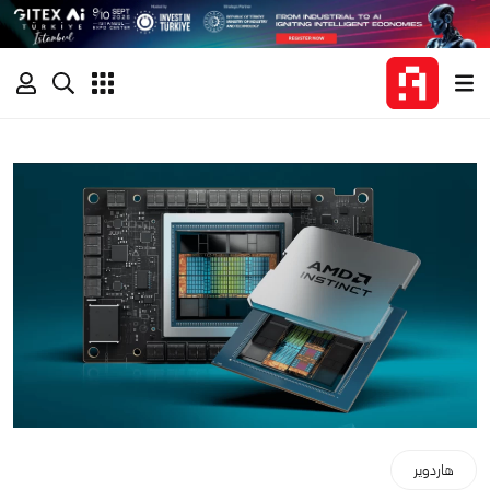
هاردوير