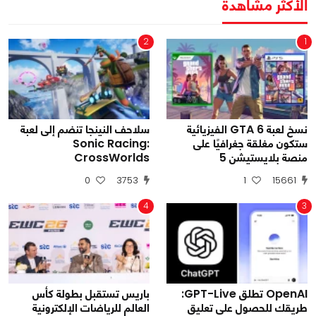
الأكثر مشاهدة
2
1
نسخ لعبة GTA 6 الفيزيائية
سلاحف النينجا تنضم إلى لعبة
ستكون مغلقة جغرافيًا على
Sonic Racing:
منصة بلايستيشن 5
CrossWorlds
0
3753
1
15661
4
3
OpenAI تطلق GPT-Live:
باريس تستقبل بطولة كأس
طريقك للحصول على تعليق
العالم للرياضات الإلكترونية