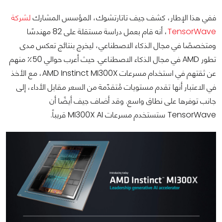
ففي هذا الإطار، كشف جيف تاتارتشوك، المؤسس المشارك
لشركة
TensorWave
، أنه قام بعمل دراسة مستقلة على 82 مهندسًا
ومتخصصًا في مجال الذكاء الاصطناعي، ليخرج بنتائج تعكس مدى
تطور AMD في مجال الذكاء الاصطناعي. حيث أعرب حوالي 50٪ منهم
عن ثقتهم في استخدام مسرعات AMD Instinct MI300X، مع الأخذ
في الاعتبار أنها تقدم مستويات مُتقدّمة من السعر مقابل الأداء، إلى
جانب توفرها على نطاق واسع. وقد أضاف جيف أيضًا أن
TensorWave ستستخدم مسرعات MI300X AI قريباً.