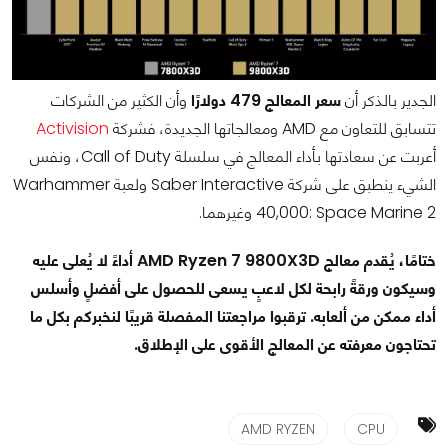
الجدير بالذكر أن
سعر المعالج 479 دولارًا
وأن الكثير من الشركات
تتسابق للتعاون مع AMD ومعالجاتها الجديدة، فشركة
Activision
أعربت عن سعادتها بأداء المعالج في سلسلة Call of Duty، ونفس
الشيء ينطبق على شركة Saber Interactive ولعبة Warhammer
40,000: Space Marine 2 وغيرهما.
ختامًا، يُقدم معالج AMD Ryzen 7 9800X3D أداءً لا يُعلى عليه
وسيكون ورقةً رابحة لكل لاعبٍ يسعى للحصول على أفضلٍ وأسلس
أداء ممكن من ألعابه. ترقبوا مراجعتنا المفصلة قريبًا لنخبركم بكل ما
تحتاجون معرفته عن المعالج الأقوى على الإطلاق.
AMD RYZEN
CPU