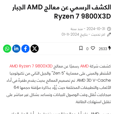
الكشف الرسمي عن معالج AMD الجبار
Ryzen 7 9800X3D
2024-10-31 - منذ سنة
اخر تحديث - بتاريخ 2024-11-01
0
2633
كشفت شركة
AMD
رسميًا عن معالج
AMD Ryzen 7 9800X3D
المُنتظر والمبني على معمارية "Zen 5" والجيل الثاني من تكنولوجيا
AMD 3D V-Cache. تم تصميم المعالج بحيث يقدم طفرةً في أداء
الألعاب والتطبيقات المختلفة حيث زُوِّد بذاكرة مؤقتة حجمها 64
ميجابايت تُقلل وقت الوصول للبيانات وتساعد بشكل غير مباشر على
تقليل استهلاك الطاقة.
بحسب AMD، فإن أداء معالجها الجديد يتفوق على أداء الجيل الماضي