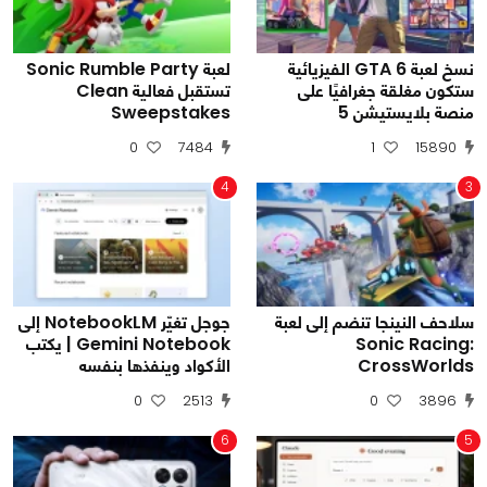
نسخ لعبة GTA 6 الفيزيائية
لعبة Sonic Rumble Party
ستكون مغلقة جغرافيًا على
تستقبل فعالية Clean
منصة بلايستيشن 5
Sweepstakes
0
7484
1
15890
4
3
سلاحف النينجا تنضم إلى لعبة
جوجل تغيّر NotebookLM إلى
Sonic Racing:
Gemini Notebook | يكتب
CrossWorlds
الأكواد وينفذها بنفسه
0
2513
0
3896
6
5