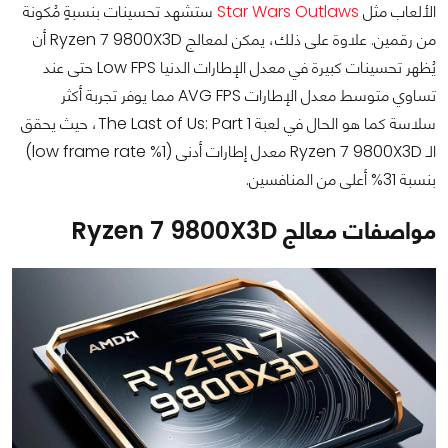
الألعاب مثل
Star Wars Outlaws
ستشهد تحسينات بنسبةٍ مُكونة
من رقمين. علاوة على ذلك، يمكن لمعالج Ryzen 7 9800X3D أن
يُظهر تحسينات كبيرة في معدل الإطارات الدنيا Low FPS حتى عند
تساوي متوسط معدل الإطارات AVG FPS مما يوفر تجربة أكثر
سلاسة كما هو الحال في لعبة The Last of Us: Part 1، حيث يحقق
الـ Ryzen 7 9800X3D معدل إطارات أدنى (1% low frame rate)
بنسبة 31% أعلى من المنافسين.
مواصفات معالج Ryzen 7 9800X3D