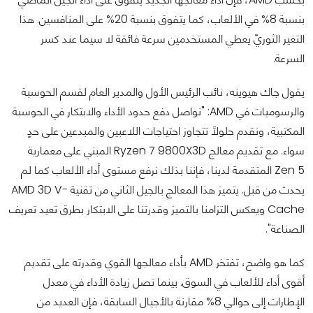
بنسبة 8% في الألعاب، كما يتفوق بنسبة 20% على المنافسين. هذا
التغير الثوريّ يعطي المستخدمين سرعة فائقة لا سيما عند كسر
السرعة.
يقول جاك هيوينه، نائب الرئيس الأول والمدير العام لقسم الحوسبة
والرسوميات في AMD: "نواصل دفع حدود الأداء والابتكار في الحوسبة
المكتبية، ونقدم حلولًا تتجاوز احتياجات اللاعبين والمبدعين على حدٍ
سواء. مع تقديم معالج Ryzen 7 9800X3D المبني على معمارية
Zen 5 المتقدمة لدينا، فإننا بذلك نرفع مستوى أداء الألعاب كما لم
يحدث من قبل. يتميز هذا المعالج بالجيل الثاني من تقنية AMD 3D V-
Cache ويعكس التزامنا بالتميز وقدرتنا على الابتكار بطرق تعيد تعريف
الصناعة".
كما هو واضح، تفتخر AMD بأداء معالجها القوي وقدرته على تقديم
أقوى أداء للألعاب في السوق. بينما تصل زيادة الأداء في معدل
الإطارات إلى حوالي 8% مقارنة بالأجيال السابقة، فإن العديد من