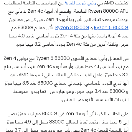
كشفت AMD في
وقتٍ قريب للغاية
عن المواصفات الكاملة لمعالجات
Ryzen 8000G APU القادمة، واتضح أن أنوية Zen 4c لا تأتي مع
ترددات مرتفعة كتلك التي تأتي بها أنوية Zen 4، في كلٍ من معالجيّ
Ryzen 5 8500G
و
Ryzen 3 8300G
. يأتي معالج 8300G مع
عدد 4 أنوية واحدة منها من فئة Zen 4 بتردد أساسي بتردد 4.0 جيجا
هرتز، وثلاثة آخرين من فئة Zen 4c بتردد أساسي 3.2 جيجا هرتز.
في المقابل يأتي المعالج الأقوى Ryzen 5 8500G مع نواتين Zen 4
مع تردد أساسي 4.1 جيجا هرتز، وأربعة أنوية Zen 4c بتردد أساسي يبلغ
3.2 جيجا هرتز. ولعل الغريب هنا في البيانات التي تسردها AMD، هو
أنها تدرج التردد الأساسي الإجمالي لمعالج 8500G عند 3.5 جيجا هرتز
و 8300G عند 3.4 جيجا هرتز، وهو عبارة عن -كما يبدو- متوسط
الترددات الأساسية للأنوية من الفئتين.
على الجانب الآخر، تأتي أنوية Zen 4 في 8500G مع تردد معزز يصل
إلى 5 جيجا هرتز، وتردد تعزيز لمعالج 8300G يصل إلى 4.9 جيجا هرتز.
أما بالنسبة لأنوية Zen 4c فهي تأتي مع تردد معزز يصل إلى 3.7 جيجا