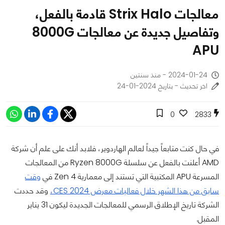
معالجات Strix Halo قادمة بالفعل،
وتفاصيل جديدة عن معالجات 8000G
APU
2024-01-24 - منذ سنتين
اخر تحديث - بتاريخ 2024-01-24
0
2833
في حال كنت متابعاً جيداً لعالم الهاردوير، فلابد أنك على علم أن شركة
AMD أعلنت بالفعل عن سلسلة Ryzen 8000G من المعالجات
المسرعة APU المكتبية التي تستند إلى معمارية Zen 4 في
وقت
سابق من هذا الشهر خلال فعاليات معرض CES 2024،
وقد حددت
الشركة تاريخ الإطلاق الرسمي للمعالجات الجديدة ليكون 31 يناير
المقبل.