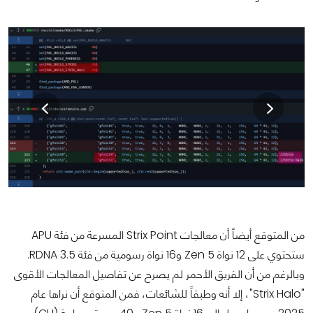
من المتوقع أيضاً أن معالجات Strix Point المسرعة من فئة APU
ستحتوي على 12 نواة Zen 5 و16 نواة رسومية من فئة RDNA 3.5.
وبالرغم من أن الفريق الأحمر لم يصرح عن تفاصيل المعالجات الأقوى
"Strix Halo"، إلا أنه وطبقاً للشائعات، فمن المتوقع أن نراها عام