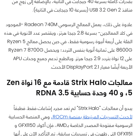
بقدرات كاملة بسرعة 40 جيجابت في الثانية، بالإضافة إلى زوج من
منافذ USB 3.2 Gen 2 (بسرعة 10 جيجابت في الثانية).
علاوة على ذلك، يعمل المعالج الرسومي Radeon 740M -الموجود
في كلا المعالجين- بسرعة 2.8 جيجا هرتز، ويقتصر عدد الأنوية في هذه
الفئة على أربعة أنيوة رسومية فقط، في حين يحصل معالج Ryzen 5
8600G على ثمانية أنوية بنفس التردد؛ ويحصل Ryzen 7 8700G
على 12 نواة بتردد 2.9 جيجا هرتز. وبالطبع تدعم جميع وحدات APU
الأربعة أيضًا معيار DisplayPort 2.1 الأحدث.
معالجات Strix Halo قادمة مع 16 نواة Zen
5، و 40 وحدة حسابية RDNA 3.5
يبدو أن معالجات "Strix Halo" لم تعد مجرد إشاعات فقط. فطبقاً
لأحدث التسريبات المرتبطة بمنصة ROCm،
وهي المنصة الحسابية
الرسومية مفتوحة المصدر الخاصة بـAMD، فإن أكواد GFX1150 و
GFX1151 التي ظهرت في تسريبات سابقة، تم التأكيد الآن على أنها