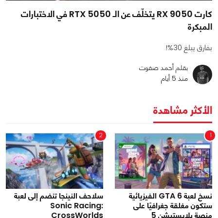
كارت RX 9050 يتخلّف عن الـ RTX 5050 في الاختبارات
المبكرة
بفارق يبلغ 30%!
بقلم أحمد صفوت
منذ 5 أيام
الأكثر مشاهدة
2
1
نسخ لعبة GTA 6 الفيزيائية
سلاحف النينجا تنضم إلى لعبة
ستكون مغلقة جغرافيًا على
Sonic Racing:
منصة بلايستيشن 5
CrossWorlds