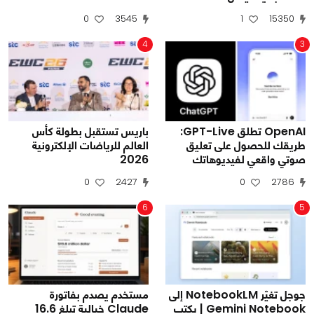
0
3545
1
15350
4
3
OpenAI تطلق GPT-Live:
باريس تستقبل بطولة كأس
طريقك للحصول على تعليق
العالم للرياضات الإلكترونية
صوتي واقعي لفيديوهاتك
2026
0
2427
0
2786
6
5
جوجل تغيّر NotebookLM إلى
مستخدم يصدم بفاتورة
Gemini Notebook | يكتب
Claude خيالية تبلغ 16.6