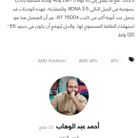
2025، مع ما يصل إلى 16 نواة Zen 5 و40 وحدة حسابية (CU)
رسومية من الجيل التالي RDNA 3.5. وللمقارنة، فهذه الوحدات قد
تحمل عدد أنوية أكبر من كارت RT 7600X؛ غير أن الفيصل هنا هو
استهلاك الطاقة المسموح لها، والذي يُتوقع أن يكون في حدود 55-
120 واط.
AMD Radeon
AMD APU
APU
أحمد عبد الوهاب
22 متابع
رئيس التحرير