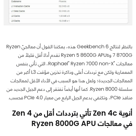
بالنظر لنتائج Geekbench 6 هذه، يمكننا القول أن معالجيّ Ryzen
7 8700G وRyzen 5 8600G APUs تقدم أداءً أقل قليلاً من
معالجات "Raphael" Ryzen 7000 non-X، التي تأتي بنفس
المعمارية ولكن مع ترددات أعلى وذاكرة تخزين مؤقت L3 أكبر من
المعالجات الجديدة؛ ولعل هذا هو السبب في الأداء الأقل لمعالجات
سلسلة Ryzen 8000. كما أنها أيضاً تفتقر إلى دعم الجيل الجديد من
منافذ PCIe، وتكتفي بدعم الجيل الرابع من معيار PCIe 4.0 فحسب.
أنوية Zen 4c تأتي بترددات أقل من Zen 4
في معالجات Ryzen 8000G APU