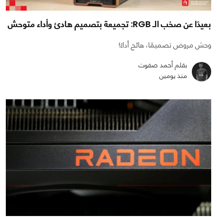
بعيدًا عن صخب الـ RGB: تجميعة بتصميم هادئ وأداء متوحش
وحش مروض تصميمًا، هائج أداءً!
بقلم أحمد صفوت
منذ يومين