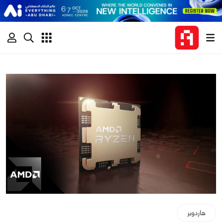
هاردوير