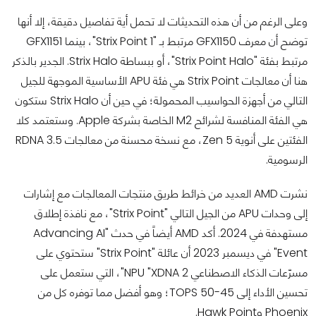
وعلى الرغم من أن هذه التحديثات لا تحمل أية تفاصيل دقيقة، إلا أنها
توضح أن معرف GFX1150 مرتبط بـ "Strix Point 1"، بينما GFX1151
مرتبط بفئة "Strix Point Halo"، أو ببساطة Strix Halo. الجدير بالذكر
هنا أن معالجات Strix Point هي فئة APU الأساسية الموجهة للجيل
التالي من أجهزة الحواسيب المحمولة؛ في حين أن Strix Halo ستكون
هي الفئة المنافسة لشرائح M2 الخاصة بشركة Apple. وستعتمد كلا
الفئتين على أنوية Zen 5، مع نسخة محسنة من معالجات RDNA 3.5
الرسومية.
نشرت AMD العديد من خرائط طريق منتجات المعالجات مع إشارات
إلى وحدات APU من الجيل التالي "Strix Point"، مع نافذة إطلاق
مستهدفة في 2024. أكد AMD أيضاً في حدث "Advancing AI
Event" في ديسمبر 2023 أن عائلة "Strix Point" ستحتوي على
مسرّعات الذكاء الاصطناعي NPU "XDNA 2"، التي ستعمل على
تحسين الأداء إلى 45-50 TOPS؛ وهو أفضل مما توفره كل من
Phoenix وHawk Point.