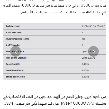
هرتز مع 8500G، وإلى 3.6 جيجا هرتز مع معالج 8300G؛ وهذه المرة
لم تذكر AMD متوسط للتردد كما فعلت مع التردد الأساسي.
من ناحية أخرى، وعلى الرغم من أنهما معالجين من الفئة الاقتصادية في
سلسلة Ryzen 8000G APU، فإن كلاً منهما يأتي مع منفذي USB4