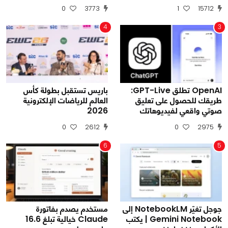
0
3773
1
15712
4
3
OpenAI تطلق GPT-Live:
باريس تستقبل بطولة كأس
طريقك للحصول على تعليق
العالم للرياضات الإلكترونية
صوتي واقعي لفيديوهاتك
2026
0
2612
0
2975
6
5
جوجل تغيّر NotebookLM إلى
مستخدم يصدم بفاتورة
Gemini Notebook | يكتب
Claude خيالية تبلغ 16.6