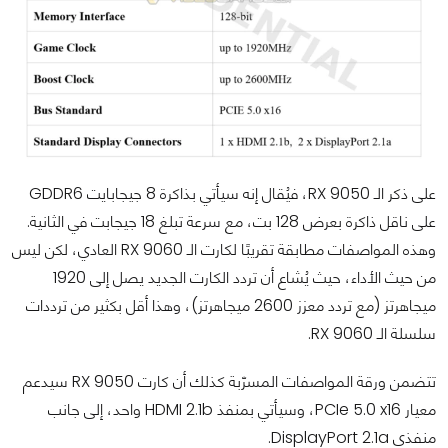
على ذكر الـ RX 9050، فيُقال إنه سيأتي بذاكرة 8 جيجابايت GDDR6
على ناقل ذاكرة بعرض 128 بت، مع سرعة تبلغ 18 جيجابت في الثانية.
وهذه المواصفات مطابقة تقريبًا لكارت الـ RX 9060 العادي، لكن ليس
من حيث الأداء، حيث يُشاع أن تردد الكارت الجديد يصل إلى 1920
ميجاهرتز (مع تردد معزز 2600 ميجاهرتز)، وهذا أقل بكثير من ترددات
سلسلة الـ RX 9060.
تتضمن ورقة المواصفات المسرّبة كذلك أن كارت RX 9050 سيدعم
معيار PCIe 5.0 x16، وسيأتي بمنفذ HDMI 2.1b واحد، إلى جانب
منفذي DisplayPort 2.1a.