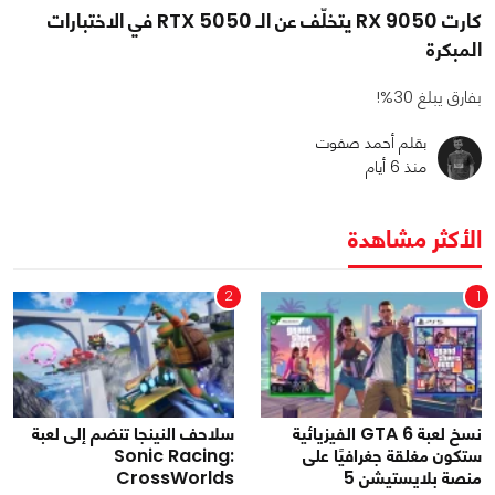
كارت RX 9050 يتخلّف عن الـ RTX 5050 في الاختبارات
المبكرة
بفارق يبلغ 30%!
بقلم أحمد صفوت
منذ 6 أيام
الأكثر مشاهدة
2
1
نسخ لعبة GTA 6 الفيزيائية
سلاحف النينجا تنضم إلى لعبة
ستكون مغلقة جغرافيًا على
Sonic Racing:
منصة بلايستيشن 5
CrossWorlds