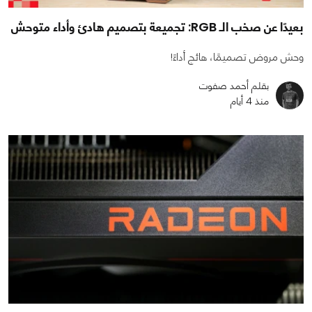
بعيدًا عن صخب الـ RGB: تجميعة بتصميم هادئ وأداء متوحش
وحش مروض تصميمًا، هائج أداءً!
بقلم أحمد صفوت
منذ 4 أيام