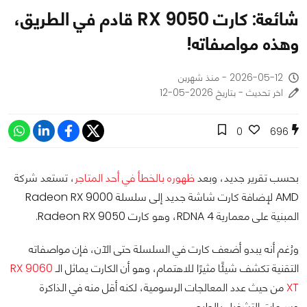
شائعة: كارت RX 9050 قادم في الطريق،
وهذه مواصفاته!
2026-05-12 - منذ شهرين
اخر تحديث - بتاريخ 2026-05-12
0
696
بحسب تقرير جديد، وبعد
ظهوره بالخطأ في أحد المتاجر
، تستعد شركة
AMD لإضافة كارت شاشة جديد إلى سلسلة Radeon RX 9000
المبنية على معمارية RDNA 4، وهو كارت Radeon RX 9050.
ورُغم أنه يبدو أضعف كارت في السلسلة حتى الآن، فإن مواصفاته
التقنية تكشف شيئًا مثيرًا للاهتمام، وهو أن الكارت يماثل الـ
RX 9060
XT
من حيث عدد المعالجات الرسومية، لكنه أقل منه في الذاكرة
وسرعات التشغيل بالطبع.