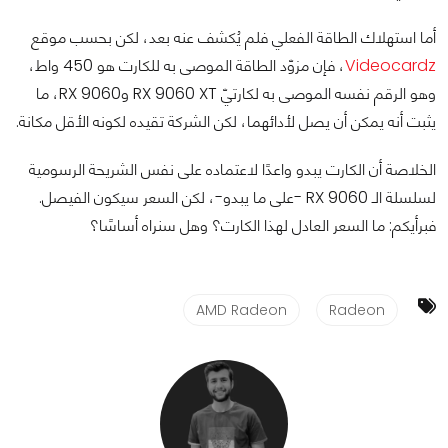
أما استهلاك الطاقة الفعلي فلم يُكشف عنه بعد، لكن بحسب موقع
Videocardz
، فإن مزوّد الطاقة الموصى به للكارت هو 450 واط،
وهو الرقم نفسه الموصى به لكارتيّ RX 9060 XT وRX 9060، ما
يثبت أنه يمكن أن يصل لأدائهما، لكن الشركة تقيده لكونه الأقل مكانة.
الخلاصة أن الكارت يبدو واعدًا لاعتماده على نفس الشريحة الرسومية
لسلسلة الـ RX 9060 -على ما يبدو-، لكن السعر سيكون الفيصل.
فبرأيكم: ما السعر العادل لهذا الكارت؟ وهل سنراه أساسًا؟
AMD Radeon
Radeon