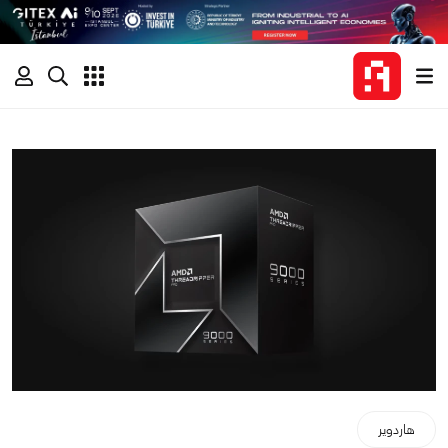
هاردوير