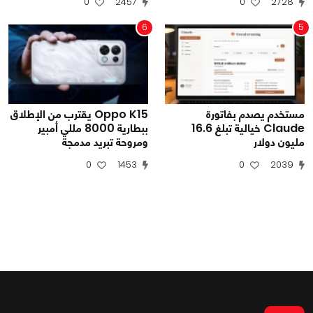
0
2457
0
2728
6
5
مستخدم يصدم بفاتورة
Oppo K15 يقترب من الإطلاق
Claude خيالية تبلغ 16.6
ببطارية 8000 مللي أمبير
مليون دولار
ومروحة تبريد مدمجة
0
1453
0
2039