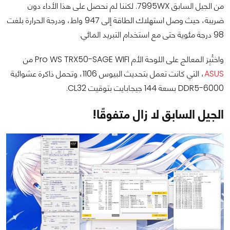
من الجيل السابق 7995WX. لكننا لم نحصل على هذا الأداء دون
ضريبة، حيث وصل استهلاك الطاقة إلى 947 واط، ودرجة الحرارة بلغت
98 درجة مئوية حتى مع استخدام التبريد المائي.
واختُبِرَ المعالج على اللوحة الأم Pro WS TRX50-SAGE WIFI من
ASUS
، التي كانت تعمل بتحديث البيوس 1106، وتحمل ذاكرة عشوائية
DDR5-6000 بسعة 144 جيجابايت بتوقيت CL32.
الجيل السابق لا زال متفوقًا!