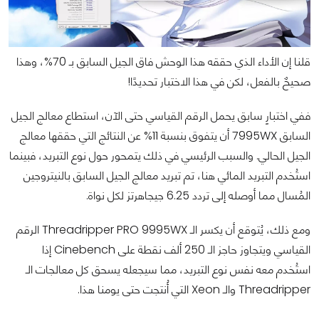
قلنا إن الأداء الذي حققه هذا الوحش فاق الجيل السابق بـ 70%، وهذا
صحيحٌ بالفعل، لكن في هذا الاختبار تحديدًا!
ففي اختبارٍ سابق يحمل الرقم القياسي حتى الآن، استطاع معالج الجيل
السابق 7995WX أن يتفوق بنسبة 11% عن النتائج التي حققها معالج
الجيل الحالي. والسبب الرئيسي في ذلك يتمحور حول نوع التبريد، فبينما
استُخدم التبريد المائي هنا، تم تبريد معالج الجيل السابق بالنيتروجين
المُسال مما أوصله إلى تردد 6.25 جيجاهرتز لكل نواة.
ومع ذلك، يُتوقع أن يكسر الـ Threadripper PRO 9995WX الرقم
القياسي ويتجاوز حاجز الـ 250 ألف نقطة على Cinebench إذا
استُخدم معه نفس نوع التبريد، مما سيجعله يسحق كل معالجات الـ
Threadripper والـ Xeon التي أُنتجت حتى يومنا هذا.