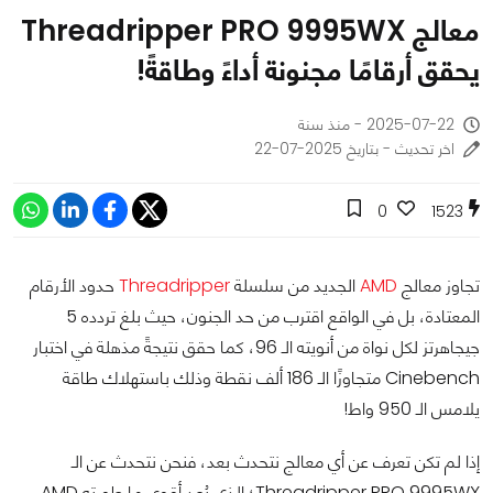
معالج Threadripper PRO 9995WX
يحقق أرقامًا مجنونة أداءً وطاقةً!
2025-07-22 - منذ سنة
اخر تحديث - بتاريخ 2025-07-22
0
1523
تجاوز معالج
AMD
الجديد من سلسلة
Threadripper
حدود الأرقام
المعتادة، بل في الواقع اقترب من حد الجنون، حيث بلغ تردده 5
جيجاهرتز لكل نواة من أنويته الـ 96، كما حقق نتيجةً مذهلة في اختبار
Cinebench متجاوزًا الـ 186 ألف نقطة وذلك باستهلاك طاقة
يلامس الـ 950 واط!
إذا لم تكن تعرف عن أي معالج نتحدث بعد، فنحن نتحدث عن الـ
Threadripper PRO 9995WX؛ الذي يُعد أقوى ما طورته AMD