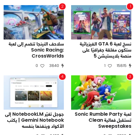
2
1
نسخ لعبة GTA 6 الفيزيائية
سلاحف النينجا تنضم إلى لعبة
ستكون مغلقة جغرافيًا على
Sonic Racing:
منصة بلايستيشن 5
CrossWorlds
0
3840
1
15815
4
3
لعبة Sonic Rumble Party
جوجل تغيّر NotebookLM إلى
تستقبل فعالية Clean
Gemini Notebook | يكتب
Sweepstakes
الأكواد وينفذها بنفسه