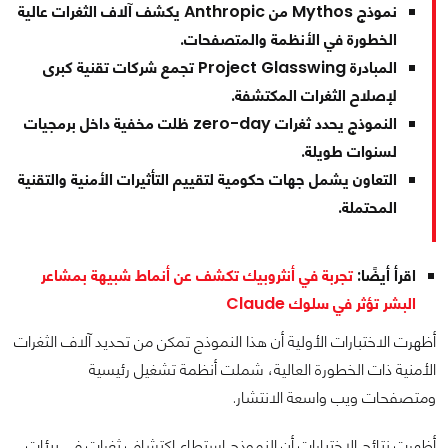
نموذج Mythos من Anthropic يكشف آلاف الثغرات عالية
الخطورة في الأنظمة والمتصفحات.
المبادرة Project Glasswing تجمع شركات تقنية كبرى
لإصلاح الثغرات المكتشفة.
النموذج يحدد ثغرات zero-day ظلت مخفية داخل برمجيات
لسنوات طويلة.
التعاون يشمل جهات حكومية لتقييم التأثيرات الأمنية والتقنية
المحتملة.
اقرأ أيضًا:
تجربة في أنثروبيك تكشف عن أنماط شبيهة بمشاعر
البشر تؤثر في سلوك Claude
أظهرت الاختبارات الأولية أن هذا النموذج تمكن من تحديد آلاف الثغرات
الأمنية ذات الخطورة العالية، شملت أنظمة تشغيل رئيسية
ومتصفحات ويب واسعة الانتشار.
أظهرت نتائج الاختبارات أن النموذج استطاع اكتشاف ثغرات في بيئات