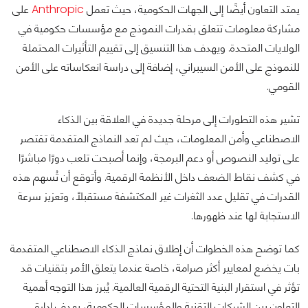
يمتد التعاون أيضًا إلى الجهات الحكومية، حيث تعمل
Anthropic
على
مشاركة معلومات تتعلق بقدرات النموذج مع مؤسسات حكومية في
الولايات المتحدة. ويهدف هذا التنسيق إلى تقييم التأثيرات المحتملة
للنموذج على الأمن السيبراني، إضافة إلى دراسة انعكاساته على الأمن
القومي.
تشير هذه التطورات إلى مرحلة جديدة في العلاقة بين الذكاء
الاصطناعي وأمن المعلومات، حيث لم تعد النماذج المتقدمة تقتصر
على توليد النصوص أو دعم البرمجة، وإنما أصبحت تلعب دورًا مباشرًا
في كشف نقاط الضعف داخل الأنظمة الرقمية. وأتوقع أن تُسهم هذه
القدرات في تقليل عدد الثغرات غير المكتشفة مستقبلًا، وتعزيز سرعة
الاستجابة لها عند ظهورها.
كما توضح هذه الخطوات أن إطلاق نماذج الذكاء الاصطناعي المتقدمة
بات يخضع لمعايير أكثر صرامة، خاصة عندما يتعلق الأمر بتقنيات قد
تؤثر في استقرار البنية التحتية الرقمية العالمية. يُبرز هذا التوجه أهمية
التعاون بين الشركات التقنية والمؤسسات الحكومية، بهدف إدارة