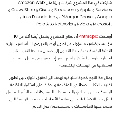
شاركت في هذا المشروع شركات بارزة مثل Amazon Web
Services و Apple و Broadcom و Cisco و CrowdStrike و
Google و JPMorganChase و Linux Foundation و
Microsoft و Nvidia و Palo Alto Networks.
أوضحت
Anthropic
أن نطاق المشروع يشمل أيضًا أكثر من 40
مؤسسة إضافية مسؤولة عن تطوير أو صيانة برمجيات أساسية للبنية
التحتية الرقمية. يهدف هذا التعاون إلى ضمان معالجة الثغرات قبل
انتشار معلوماتها بشكل واسع، وهو إجراء مهم في تقليل احتمالات
استغلالها في الهجمات الإلكترونية.
يمثل هذا النهج خطوة استباقية تهدف إلى تحقيق التوازن بين تطوير
تقنيات الذكاء الاصطناعي المتقدمة والحفاظ على استقرار الأنظمة
الرقمية. يعكس كذلك إدراك الشركات المشاركة لحجم التأثير المحتمل
لمثل هذه الاكتشافات على سلامة الأنظمة والخدمات الرقمية التي
تعتمد عليها المؤسسات والمستخدمون حول العالم.