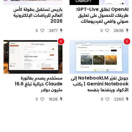
OpenAI تطلق GPT-Live:
باريس تستقبل بطولة كأس
طريقك للحصول على تعليق
العالم للرياضات الإلكترونية
صوتي واقعي لفيديوهاتك
2026
0
2477
0
2838
6
5
جوجل تغيّر NotebookLM إلى
مستخدم يصدم بفاتورة
Gemini Notebook | يكتب
Claude خيالية تبلغ 16.6
الأكواد وينفذها بنفسه
مليون دولار
0
1828
0
2260