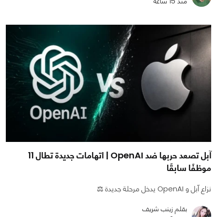
منذ 15 ساعة
آبل تصعد حربها ضد OpenAI | اتهامات جديدة تطال 11
موظفًا سابقًا
نزاع آبل و OpenAI يدخل مرحلة جديدة ⚖️
بقلم زينب شريف