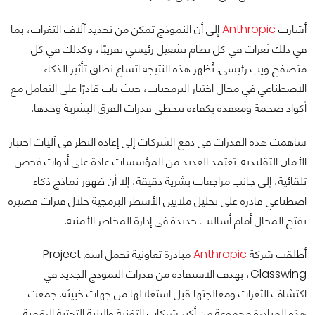
أشارت
Anthropic
إلى أن النموذج تمكن من تحديد آلاف الثغرات، بما
في ذلك ثغرات في كل نظام تشغيل رئيسي تقريبًا، وكذلك في كل
متصفح ويب رئيسي. تُظهر هذه النتيجة اتساع نطاق تأثير الذكاء
الاصطناعي في مجال اختبار البرمجيات، حيث بات قادرًا على التعامل مع
أكواد ضخمة ومعقدة بكفاءة تتخطى قدرات الفرق البشرية وحدها.
ساهمت هذه القدرات في دفع الشركات إلى إعادة النظر في آليات اختبار
الأمان التقليدية. تعتمد العديد من المؤسسات عادة على أدوات فحص
تلقائية، إلى جانب مراجعات بشرية دقيقة، إلا أن ظهور نماذج ذكاء
اصطناعي قادرة على تحليل ملايين الأسطر البرمجية خلال فترات قصيرة
يفتح المجال أمام أساليب جديدة في إدارة المخاطر الأمنية.
أطلقت شركة
Anthropic
مبادرة تعاونية تحمل اسم Project
Glasswing، بهدف الاستفادة من قدرات النموذج الجديد في
اكتشاف الثغرات ومعالجتها قبل استغلالها من جهات خبيثة. جمعت
هذه المبادرة مجموعة من أكبر شركات التقنية والبنية التحتية الرقمية