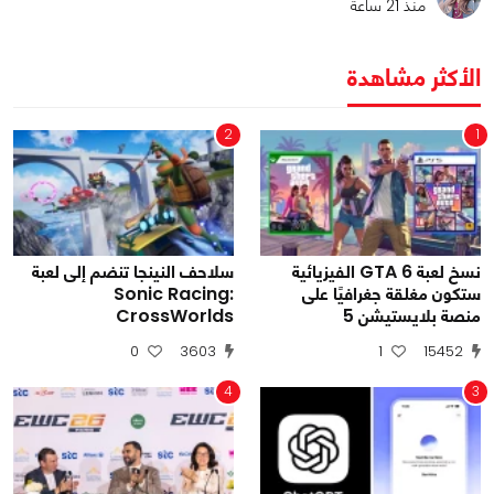
منذ 21 ساعة
الأكثر مشاهدة
2
1
نسخ لعبة GTA 6 الفيزيائية
سلاحف النينجا تنضم إلى لعبة
ستكون مغلقة جغرافيًا على
Sonic Racing:
منصة بلايستيشن 5
CrossWorlds
0
3603
1
15452
4
3