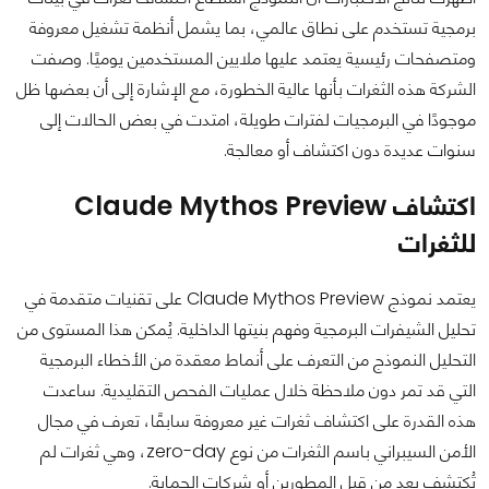
برمجية تستخدم على نطاق عالمي، بما يشمل أنظمة تشغيل معروفة
ومتصفحات رئيسية يعتمد عليها ملايين المستخدمين يوميًا. وصفت
الشركة هذه الثغرات بأنها عالية الخطورة، مع الإشارة إلى أن بعضها ظل
موجودًا في البرمجيات لفترات طويلة، امتدت في بعض الحالات إلى
سنوات عديدة دون اكتشاف أو معالجة.
اكتشاف Claude Mythos Preview
للثغرات
يعتمد نموذج Claude Mythos Preview على تقنيات متقدمة في
تحليل الشيفرات البرمجية وفهم بنيتها الداخلية. يُمكن هذا المستوى من
التحليل النموذج من التعرف على أنماط معقدة من الأخطاء البرمجية
التي قد تمر دون ملاحظة خلال عمليات الفحص التقليدية. ساعدت
هذه القدرة على اكتشاف ثغرات غير معروفة سابقًا، تعرف في مجال
الأمن السيبراني باسم الثغرات من نوع zero-day، وهي ثغرات لم
تُكتشف بعد من قبل المطورين أو شركات الحماية.