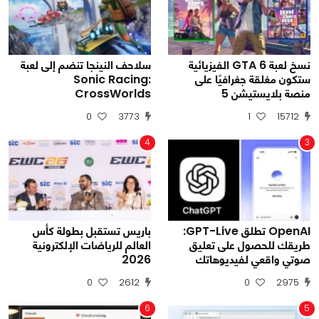
نسخ لعبة GTA 6 الفيزيائية
سلاحف النينجا تنضم إلى لعبة
ستكون مغلقة جغرافيًا على
Sonic Racing:
منصة بلايستيشن 5
CrossWorlds
0
3773
1
15712
4
3
OpenAI تطلق GPT-Live:
باريس تستقبل بطولة كأس
طريقك للحصول على تعليق
العالم للرياضات الإلكترونية
صوتي واقعي لفيديوهاتك
2026
0
2612
0
2975
6
5