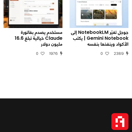
جوجل تغيّر NotebookLM إلى
مستخدم يصدم بفاتورة
Gemini Notebook | يكتب
Claude خيالية تبلغ 16.6
الأكواد وينفذها بنفسه
مليون دولار
0
1976
0
2389