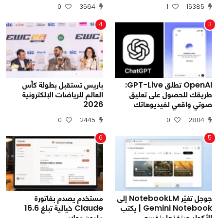
0
3564
1
15385
4
3
OpenAI تطلق GPT-Live:
باريس تستقبل بطولة كأس
طريقك للحصول على تعليق
العالم للرياضات الإلكترونية
صوتي واقعي لفيديوهاتك
2026
0
2445
0
2804
6
5
جوجل تغيّر NotebookLM إلى
مستخدم يصدم بفاتورة
Gemini Notebook | يكتب
Claude خيالية تبلغ 16.6
الأكواد وينفذها بنفسه
مليون دولار