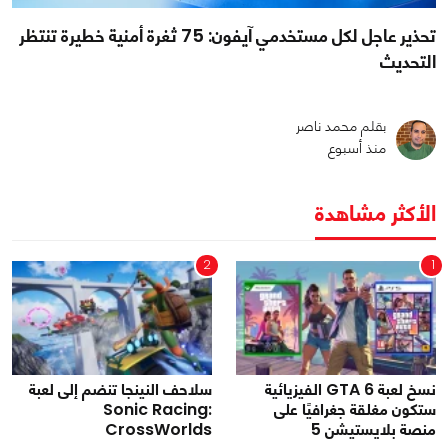
تحذير عاجل لكل مستخدمي آيفون: 75 ثغرة أمنية خطيرة تنتظر
التحديث
بقلم محمد ناصر
منذ أسبوع
الأكثر مشاهدة
2
1
نسخ لعبة GTA 6 الفيزيائية
سلاحف النينجا تنضم إلى لعبة
ستكون مغلقة جغرافيًا على
Sonic Racing:
منصة بلايستيشن 5
CrossWorlds