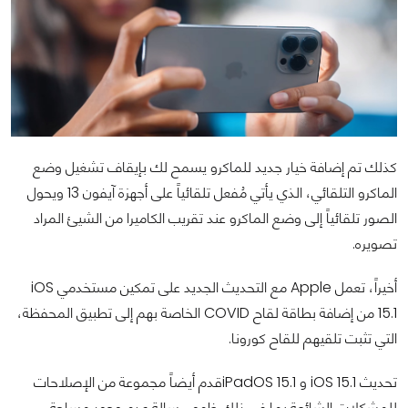
كذلك تم إضافة خيار جديد للماكرو يسمح لك بإيقاف تشغيل وضع
الماكرو التلقائي، الذي يأتي مُفعل تلقائياً على أجهزة آيفون 13 ويحول
الصور تلقائياً إلى وضع الماكرو عند تقريب الكاميرا من الشيئ المراد
تصويره.
أخيراً، تعمل Apple مع التحديث الجديد على تمكين مستخدمي iOS
15.1 من إضافة بطاقة لقاح COVID الخاصة بهم إلى تطبيق المحفظة،
التي تثبت تلقيهم للقاح كورونا.
تحديث iOS 15.1 و iPadOS 15.1قدم أيضاً مجموعة من الإصلاحات
للمشكلات الشائعة بما في ذلك ظهور رسالة عدم وجود مساحة