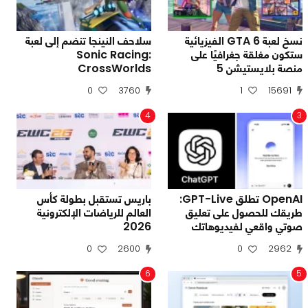
نسخ لعبة GTA 6 الفيزيائية
سلاحف النينجا تنضم إلى لعبة
ستكون مغلقة جغرافيًا على
Sonic Racing:
منصة بلايستيشن 5
CrossWorlds
0
3760
1
15691
4
3
OpenAI تطلق GPT-Live:
باريس تستقبل بطولة كأس
طريقك للحصول على تعليق
العالم للرياضات الإلكترونية
صوتي واقعي لفيديوهاتك
2026
0
2600
0
2962
6
5