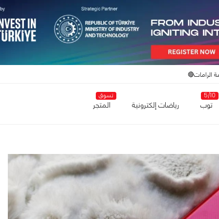
ة الرامات🔴
5/10
تسوق
توب
رياضات إلكترونية
المتجر