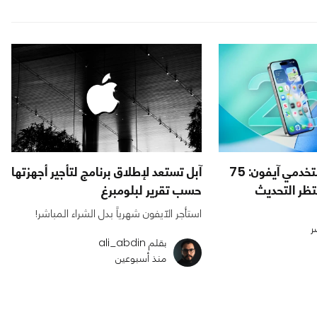
تحذير عاجل لكل مستخدمي آيفون: 75
آبل تستعد لإطلاق برنامج لتأجير أجهزتها
نتظر التحديث
حسب تقرير لبلومبرغ
استأجر الآيفون شهرياً بدل الشراء المباشر!
ر
بقلم ali_abdin
منذ أسبوعين