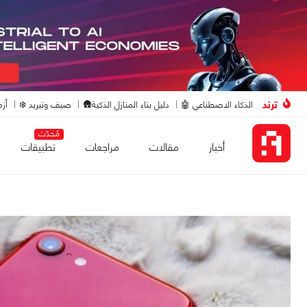
ترند
الذكاء الاصطناعي 🤖
دليل بناء المنازل الذكية🛖
صيف وتبريد ❄️
أزم
مُحدّث
أخبار
مقالات
مراجعات
تطبيقات