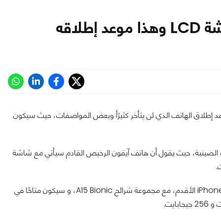
 بعض المعلومات حول آيفون SE 3، أبرزها موعد إطلاق الهاتف الذي لن يتأخر كثيرًأ وبعض المواصفات، حيث سيكون
حساب التسريبات @Arsenal عبر منصة ويبو الصينية، حيث يقول أن هاتف آيفون الرخيص القادم سيأتي مع شاشة
أن iPhone SE 3 سيتم بنائه على أساس طراز iPhone XR الأقدم، مع مجموعة شرائح A15 Bionic، و سيكون متاحًا في