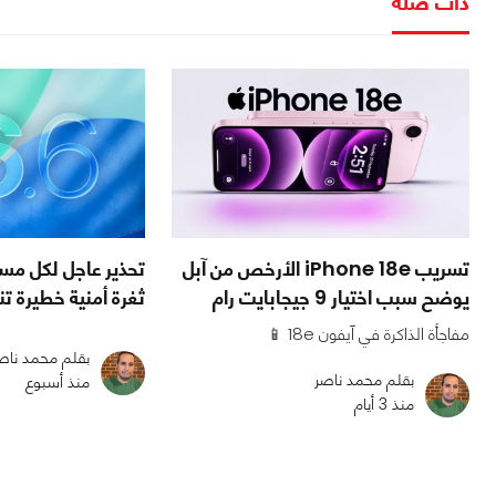
ذات صلة
تسريب iPhone 18e الأرخص من آبل
يوضح سبب اختيار 9 جيجابايت رام
ثغرة أمنية خطيرة ت
مفاجأة الذاكرة في آيفون 18e 📱
بقلم محمد ناص
بقلم محمد ناصر
منذ أسبوع
منذ 3 أيام