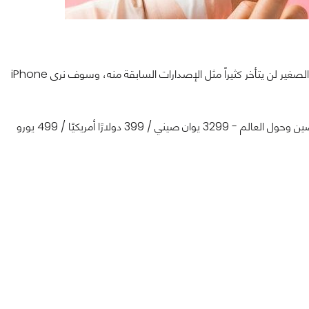
أن الهاتف الصغير لن يتأخر كثيراً مثل الإصدارات السابقة منه، وسوف نرى iPhone
ويذكر الموقع أنه سيكون بنفس نفس سعر iPhone SE 2020 في الصين وحول العالم - 3299 يوان صيني / 399 دولارًا أمريكيًا / 499 يورو