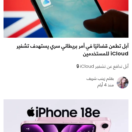
آبل تطعن قضائيًا في أمر بريطاني سري يستهدف تشفير
iCloud للمستخدمين
آبل تدافع عن تشفير iCloud 🔒
بقلم زينب شريف
منذ 4 أيام