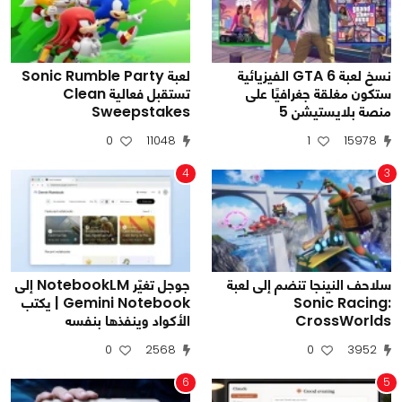
نسخ لعبة GTA 6 الفيزيائية
لعبة Sonic Rumble Party
ستكون مغلقة جغرافيًا على
تستقبل فعالية Clean
منصة بلايستيشن 5
Sweepstakes
0
11048
1
15978
4
3
سلاحف النينجا تنضم إلى لعبة
جوجل تغيّر NotebookLM إلى
Sonic Racing:
Gemini Notebook | يكتب
CrossWorlds
الأكواد وينفذها بنفسه
0
2568
0
3952
6
5