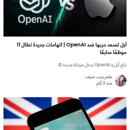
آبل تصعد حربها ضد OpenAI | اتهامات جديدة تطال 11
موظفًا سابقًا
نزاع آبل و OpenAI يدخل مرحلة جديدة ⚖️
بقلم زينب شريف
منذ 3 أيام