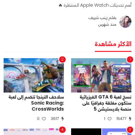
أهم تحديثات Apple Watch المنتظرة 🔥
بقلم زينب شريف
منذ شهرين
الأكثر مشاهدة
2
1
نسخ لعبة GTA 6 الفيزيائية
سلاحف النينجا تنضم إلى لعبة
ستكون مغلقة جغرافيًا على
Sonic Racing:
منصة بلايستيشن 5
CrossWorlds
0
3617
1
15477
4
3