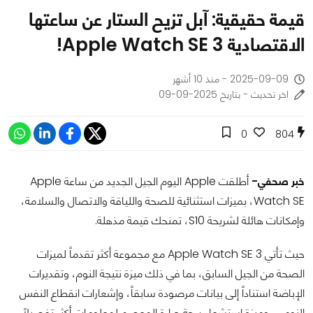
قيمة حقيقية: آبل تزيح الستار عن ساعتها
الاقتصادية Apple Watch SE 3!
2025-09-09 - منذ 10 أشهر
اخر تحديث - بتاريخ 2025-09-09
0
804
خبر صحفي-
أطلقت Apple اليوم الجيل الجديد من ساعة Apple
Watch SE، بميزات استثنائية للصحة واللياقة والاتصال والسلامة،
وإمكانات هائلة لشريحة S10، تمنحك قيمة مذهلة.
حيث تأتي Apple Watch SE 3 مع مجموعة أكثر تقدماً لميزات
الصحة من الجيل السابق، بما في ذلك ميزة نتيجة النوم، وتقديرات
الإباضة استناداً إلى بيانات مرصودة سابقاً، وإشعارات انقطاع النفس
النومي، وميزة استشعار درجة حرارة المعصم لمعلومات أكثر تفصيلاً