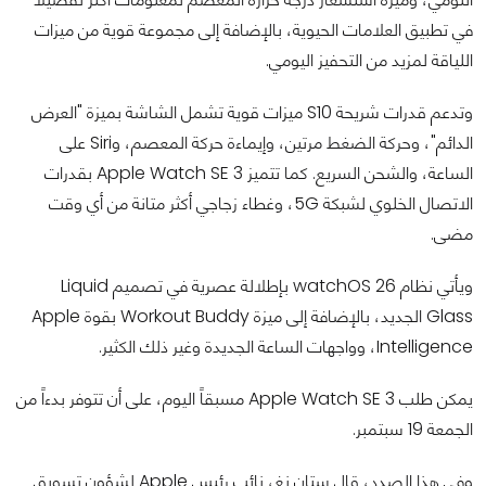
في تطبيق العلامات الحيوية، بالإضافة إلى مجموعة قوية من ميزات
اللياقة لمزيد من التحفيز اليومي.
وتدعم قدرات شريحة S10 ميزات قوية تشمل الشاشة بميزة "العرض
الدائم"، وحركة الضغط مرتين، وإيماءة حركة المعصم، وSiri على
الساعة، والشحن السريع. كما تتميز Apple Watch SE 3 بقدرات
الاتصال الخلوي لشبكة 5G، وغطاء زجاجي أكثر متانة من أي وقت
مضى.
ويأتي نظام watchOS 26 بإطلالة عصرية في تصميم Liquid
Glass الجديد، بالإضافة إلى ميزة Workout Buddy بقوة Apple
Intelligence، وواجهات الساعة الجديدة وغير ذلك الكثير.
يمكن طلب Apple Watch SE 3 مسبقاً اليوم، على أن تتوفر بدءاً من
الجمعة 19 سبتمبر.
وفي هذا الصدد، قال ستان نغ، نائب رئيس Apple لشؤون تسويق