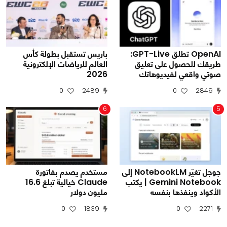
OpenAI تطلق GPT-Live:
باريس تستقبل بطولة كأس
طريقك للحصول على تعليق
العالم للرياضات الإلكترونية
صوتي واقعي لفيديوهاتك
2026
0
2489
0
2849
6
5
جوجل تغيّر NotebookLM إلى
مستخدم يصدم بفاتورة
Gemini Notebook | يكتب
Claude خيالية تبلغ 16.6
الأكواد وينفذها بنفسه
مليون دولار
0
1839
0
2271