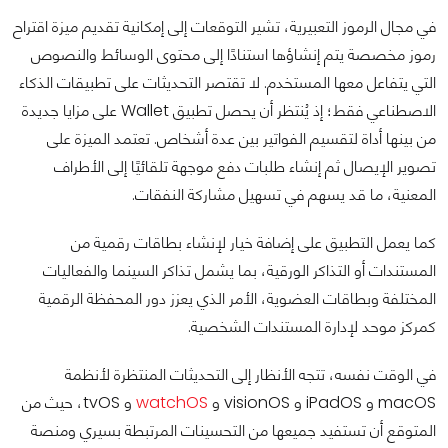
في مجال الرموز التعبيرية، تشير التوقعات إلى إمكانية تقديم ميزة اقتراح
رموز مخصصة يتم إنشاؤها استنادًا إلى محتوى الوسائط والنصوص
التي يتفاعل معها المستخدم. لا تقتصر التحديثات على تطبيقات الذكاء
الاصطناعي فقط؛ إذ يُنتظر أن يحصل تطبيق Wallet على مزايا جديدة
من بينها أداة لتقسيم الفواتير بين عدة أشخاص. تعتمد الميزة على
تصوير الإيصال ثم إنشاء طلبات دفع موجهة تلقائيًا إلى الأطراف
المعنية، ما قد يسهم في تسهيل مشاركة النفقات.
كما يعمل التطبيق على إضافة خيار لإنشاء بطاقات رقمية من
المستندات أو التذاكر الورقية، بما يشمل تذاكر السينما والفعاليات
المختلفة وبطاقات العضوية، الأمر الذي يعزز دور المحفظة الرقمية
كمركز موحد لإدارة المستندات الشخصية.
في الوقت نفسه، تتجه الأنظار إلى التحديثات المنتظرة لأنظمة
macOS و iPadOS و visionOS و
watchOS
و tvOS، حيث من
المتوقع أن تستفيد جميعها من التحسينات المرتبطة بسيري ومنصة