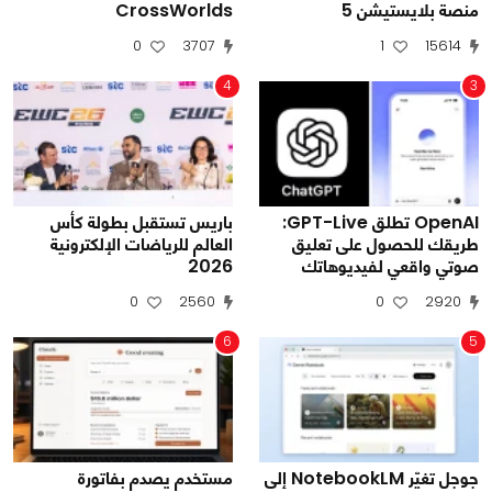
منصة بلايستيشن 5
CrossWorlds
0
3707
1
15614
4
3
OpenAI تطلق GPT-Live:
باريس تستقبل بطولة كأس
طريقك للحصول على تعليق
العالم للرياضات الإلكترونية
صوتي واقعي لفيديوهاتك
2026
0
2560
0
2920
6
5
جوجل تغيّر NotebookLM إلى
مستخدم يصدم بفاتورة