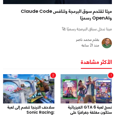
ميتا تقتحم سوق البرمجة وتنافس Claude Code
وOpenAI رسميًا
ميتا تدخل سباق البرمجة رسميًا 🚀
بقلم محمد ناصر
منذ 21 ساعة
الأكثر مشاهدة
2
1
نسخ لعبة GTA 6 الفيزيائية
سلاحف النينجا تنضم إلى لعبة
ستكون مغلقة جغرافيًا على
Sonic Racing: