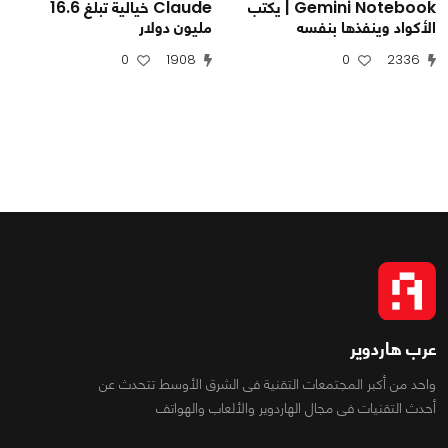
Gemini Notebook | يكتب
Claude خيالية تبلغ 16.6
الأكواد وينفذها بنفسه
مليون دولار
0
1908
0
2336
عرب هاردوير
واحد من أكبر المجتمعات التقنية فى الشرق الأوسط تتحدث عن
أحدث التقنيات فى مجال الهاردوير والألعاب والهواتف