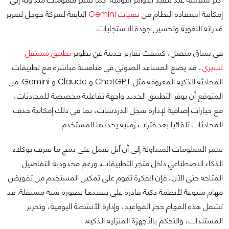
إمكانية استفادة النظام من
تقنيات Gemini
التابعة لشركة جوجل لتعزيز
قدراته اللغوية وتحسين جودة الاستجابات.
في سياق متصل، كشفت تقارير حديثة عن تطوير
تطبيق مستقل
لسيري
، قد يضع المساعد الصوتي في منافسة مباشرة مع تطبيقات
المحادثة الذكية المعروفة مثل ChatGPT و Claude و Gemini. من
المتوقع أن يوفر التطبيق الجديد واجهة تفاعلية مخصصة للمحادثات،
مع خيارات إضافية لإدارة سجل الدردشات، بما في ذلك إمكانية حذف
المحادثات تلقائيًا بعد فترات زمنية يحددها المستخدم.
تشير المعلومات المتداولة إلى أن آبل تعمل على دمج ما يعرف بوكلاء
الذكاء الاصطناعي داخل متجر التطبيقات. ورغم محدودية التفاصيل
المتاحة حتى الآن، فإن الفكرة تقوم على تمكين المستخدم من تفويض
مهام متنوعة لأنظمة ذكية قادرة على تنفيذها بصورة شبه مستقلة. قد
تشمل هذه المهام حجز المواعيد، وإدارة الأنشطة اليومية، وتحرير
المستندات، والتحكم بالأجهزة المنزلية الذكية.