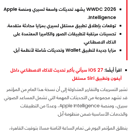
WWDC 2026 يشهد تحديثات واسعة لسيري ومنصة Apple
Intelligence.
توقعات بإطلاق تطبيق مستقل لسيري بمزايا محادثة متقدمة.
تحسينات مرتقبة لتطبيقات الصور والكاميرا المعتمدة على
الذكاء الاصطناعي.
مزايا جديدة لتطبيق Wallet وتحديثات شاملة لأنظمة آبل.
اقرأ أيضًا:
iOS 27 سيأتي بأكبر تحديث للذكاء الاصطناعي داخل
آيفون وتطبيق Siri مستقل
تشير التسريبات والتقارير المتداولة إلى أن نسخة هذا العام من المؤتمر
قد تشهد مجموعة من التحديثات المهمة التي تشمل المساعد الصوتي
سيري، ومنصة Apple Intelligence، وعددًا من التطبيقات
والخدمات الأساسية ضمن منظومة آبل.
ينطلق المؤتمر اليوم في تمام الساعة الثامنة مساءً بتوقيت القاهرة،