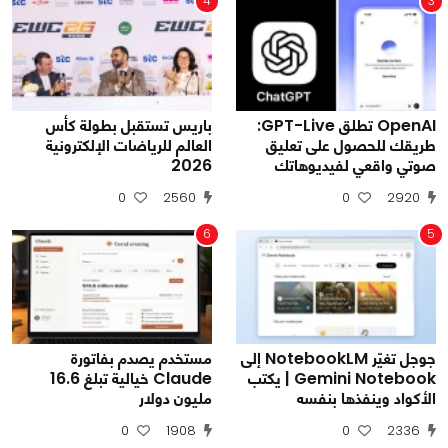
4
3
OpenAI تطلق GPT-Live:
باريس تستقبل بطولة كأس
طريقك للحصول على تعليق
العالم للرياضات الإلكترونية
صوتي واقعي لفيديوهاتك
2026
0
2560
0
2920
6
5
جوجل تغيّر NotebookLM إلى
مستخدم يصدم بفاتورة
Gemini Notebook | يكتب
Claude خيالية تبلغ 16.6
الأكواد وينفذها بنفسه
مليون دولار
0
1908
0
2336