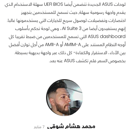
لوحات ASUS الجديدة تتضمن أيضا UEFI BIOS سهلة الاستخدام الذي
يقدم واجهة رسومية سهلة, حيث تسمح للمستخدمين بتجهيز
اختصارات وتفضيلات لوصول سريع للخيارات التي يستخدمونها غالبا.
إنهم يستفيدون أيضا من AI Suite 3، وهي لوحة تحكم بأسلوب
ASUS dashboard التي تسمح للمستخدمين من ضبط تقريبا كل
أوجه النظام المستند على AM1M-A أو AM1I-A من أجل توازن أفضل
بين الأداء، الاستقرار والكفاءة- كل ذلك عبر واجهة بديهية بسيطة.
بخصوص السعر فلم تكشف ASUS عنه بعد.
محمد هشام شوقي
7 متابع