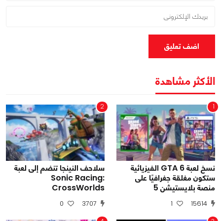
اضف تعليق
الأكثر مشاهدة
2
1
نسخ لعبة GTA 6 الفيزيائية
سلاحف النينجا تنضم إلى لعبة
ستكون مغلقة جغرافيًا على
Sonic Racing:
منصة بلايستيشن 5
CrossWorlds
0
3707
1
15614