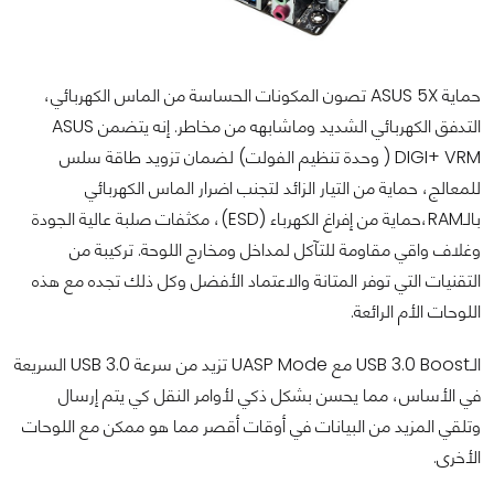
حماية ASUS 5X تصون المكونات الحساسة من الماس الكهربائي،
التدفق الكهربائي الشديد وماشابهه من مخاطر. إنه يتضمن ASUS
DIGI+ VRM ( وحدة تنظيم الفولت) لضمان تزويد طاقة سلس
للمعالج، حماية من التيار الزائد لتجنب اضرار الماس الكهربائي
بالـRAM،حماية من إفراغ الكهرباء (ESD)، مكثفات صلبة عالية الجودة
وغلاف واقي مقاومة للتآكل لمداخل ومخارج اللوحة. تركيبة من
التقنيات التي توفر المتانة والاعتماد الأفضل وكل ذلك تجده مع هذه
اللوحات الأم الرائعة.
الـUSB 3.0 Boost مع UASP Mode تزيد من سرعة USB 3.0 السريعة
في الأساس، مما يحسن بشكل ذكي لأوامر النقل كي يتم إرسال
وتلقي المزيد من البيانات في أوقات أقصر مما هو ممكن مع اللوحات
الأخرى.