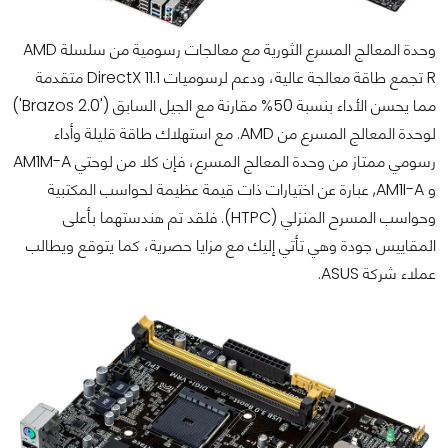
وحدة المعالج المسرع الثورية مع معالجات رسومية من سلسلة AMD
R تجمع طاقة معالجة عالية، ودعم لرسوميات DirectX 11.1 متقدمة
مما يحسن الأداء بنسبة 50% مقارنة مع الجيل السابق ('Brazos 2.0')
لوحدة المعالج المسرع من AMD. مع استهلاك طاقة قليلة وأداء
رسومي ممتاز من وحدة المعالج المسرع، فإن كلا من لوحتي AM1M-A
و AM1I-A, عبارة عن اختيارات ذات قيمة عظيمة لحواسب المكتبية
وحواسب المسرح المنزلي (HTPC). فلقد تم هندستهما بأعلى
المقاييس جودة وهي تأتي إليك مع مزايا حصرية، كما يتوقع ويطالب
عملاء شركة ASUS.