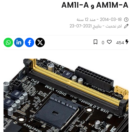
AM1M-A و AM1I-A
2014-03-18 - منذ 12 سنة
اخر تحديث - بتاريخ 2021-07-23
0
454