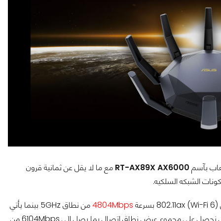
RT-AX89X AX6000
مع ما لا يقل عن ثمانية قرون
ة
4804Mbps
من نطاق 5GHz بينما يأتي
وبهذا الشكل نحصل على مجموع عرض نطاق إتصال بما يصل إلى 6104Mbps من