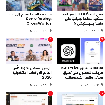
نسخ لعبة GTA 6 الفيزيائية
سلاحف النينجا تنضم إلى لعبة
ستكون مغلقة جغرافيًا على
Sonic Racing:
منصة بلايستيشن 5
CrossWorlds
0
3727
1
15633
4
3
OpenAI تطلق GPT-Live:
باريس تستقبل بطولة كأس
طريقك للحصول على تعليق
العالم للرياضات الإلكترونية
صوتي واقعي لفيديوهاتك
2026
0
2577
0
2938
6
5