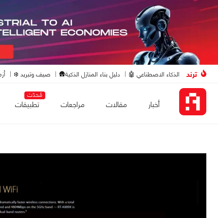
ترند
الذكاء الاصطناعي 🤖
دليل بناء المنازل الذكية🛖
صيف وتبريد ❄️
أزم
مُحدّث
أخبار
مقالات
مراجعات
تطبيقات