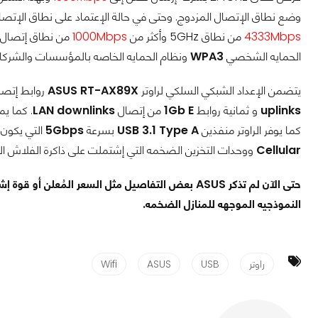
وضع نطاق الإتصال المزدوج. وحتى في حالة الإعتماد على نطاق الإتصال القياسي القديم 802.11ac يوفر الراوت
4333Mbps
من نطاق 5GHz وأكثر من
1000Mbps
الحمايه الشخصي
WPA3
ونظام الحمايه الخاصه بالمؤسسات والشرك
يتضمن الإعداد الشبكي السلكي لراوتر
RT-AX89X
ASUS
روابط إتصال ثُنائيه 
uplinks
و ثمانية روابط
1Gb E
من إتصال
LAN downlinks
كما يوفر الراوتر منفذين
USB 3.1 Type A
بسرعة
5Gbps
التي يكون 
Cellular
ووحدات التخزين الضخمه التي إشتملت على ذاكرة الفلاش الم
حتى الآن لم تذكر ASUS بعض التفاصيل مثل السعر المُعلن 
النموذجيه الموجهه للمنازل الضخمه.
راوتر
USB
ASUS
Wifi