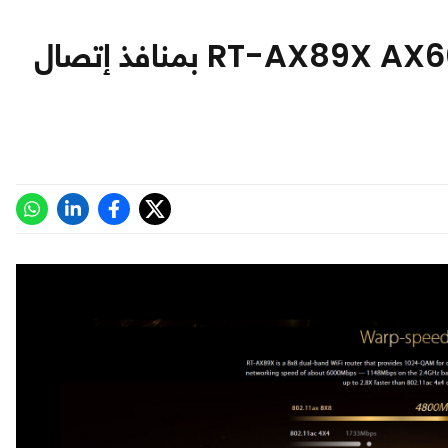
ASUS تعلن عن راوتر الألعاب RT-AX89X AX6000 بمنافذ إتصال