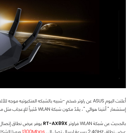
أعلنت اليوم ASUS عن راوتر ضخم -شبيه بالشبكه العنكبوتيه موجه للألعاب بآسم
إستشعار " أنتينا هوائي "، يعُدُ مكون شبكة WLAN مُثيراً للإعجاب مثل مكونات الشبكه السلكيه.
بالحديث عن شبكة WLAN فراوتر
RT-AX89X
يوفر عرض نطاق إتصال 802.11ax (Wi-Fi 6) بسرع
عرض نطاق 2.4GHz بسرعة إرسال تصل إلى
1300Mbps