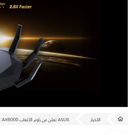
الأخبار
ASUS تعلن عن راوتر الألعاب RT-AX89X AX6000 بمنافذ إتصال مزدوجه 10Gb E