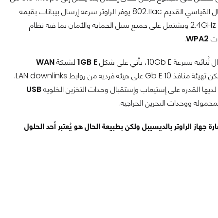
ر سرعة إرسال بيبانات بقيمة
من نطاق إتصال 2.4GHz ويشتمل على جميع سبل الحمايه والأمان بما فيه نظام
ات
WPA2
.
بسرعة 10Gb E، يأتي على شكل
1GB E
لشبكة
WAN
. كما يمكن تهيئة منافذ 10 Gb E على هيئه فرديه من روابط LAN downlinks.
لديها القدره على إستيعاب وإستقبال وحدات التخزين الخلويه
USB
حموله ووحدات التخزين الخراجيه.
أو قوة إشارة جهاز الراوتر بالديسيبل ولكن بطبيعة الحال هو يُعتبر أحد الحلول