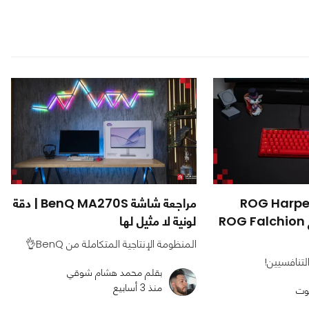
 على ماوس ROG Harpe II
مراجعة شاشة BenQ MA270S | دقة
Ace ولوحة مفاتيح ROG Falchion
لونية لا مثيل لها
المنظومة الإنتاجية المتكاملة من BenQ👌
بقلم محمد هشام شوقي
منذ 3 أسابيع
وت