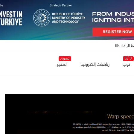
ة الرامات🔴
5/10
تسوق
توب
رياضات إلكترونية
المتجر