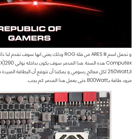
مزود طاقة بـ800Watt حتى يعمل هذا المدمر كم يجب.