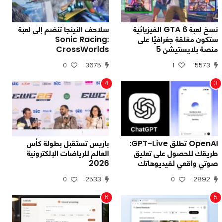
نسخ لعبة GTA 6 الفيزيائية
سلاحف النينجا تنضم إلى لعبة
ستكون مغلقة جغرافيًا على
Sonic Racing:
منصة بلايستيشن 5
CrossWorlds
0
3675
1
15573
4
3
OpenAI تطلق GPT-Live:
باريس تستقبل بطولة كأس
طريقك للحصول على تعليق
العالم للرياضات الإلكترونية
صوتي واقعي لفيديوهاتك
2026
0
2533
0
2892
6
5