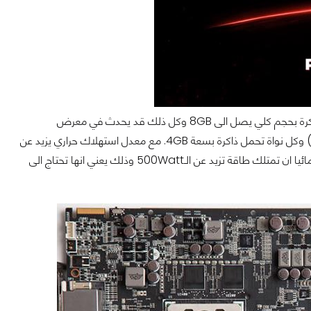
و تحمل اسم ARES III من فئة ROG وذلك يعني انها سوف تقدم لنا ذاكرة بحجم كلي يصل الى 8GB وكل ذلك قد يحدث في معرض
Computex هذه السنة. هذا المدمر سوف يكون بداخله نواتي 290(X) وكل نواة تحمل ذاكرة بسعة 4GB. مع معدل استهلاك حراري يزيد عن
الـ250Watt لكل معالج رسومي و يمكننا أن نتوقع أن البطاقة المبردة مائيا ان تمتلك طاقة تزيد عن الـ500Watt وذلك يعني انها تحتاج الى