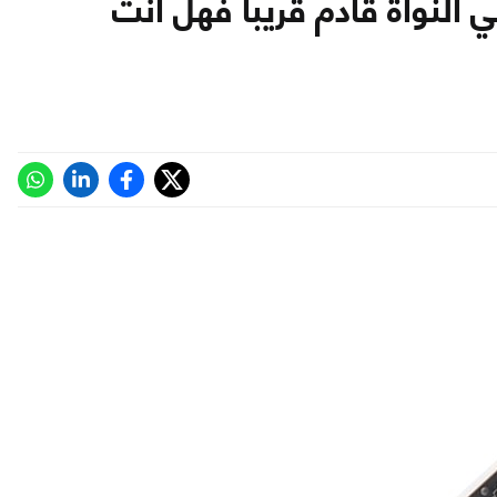
ASUS ARES III 8 GB ثنائي النواة قادم قريبا فهل انت