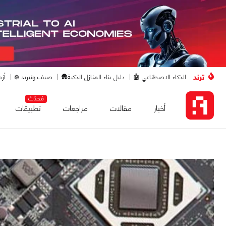
ترند
الذكاء الاصطناعي 🤖
دليل بناء المنازل الذكية🛖
صيف وتبريد ❄️
أزم
مُحدّث
أخبار
مقالات
مراجعات
تطبيقات