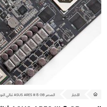
الأخبار
المدمر ASUS ARES III 8 GB ثنائي النواة قادم قريبا فهل انت مستعد؟