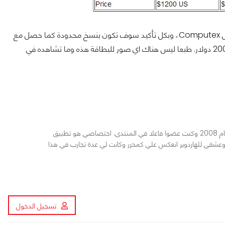
يمكنك أن تتوقع أن تحقق هذه البطاقة اول ظهور رسمي لها في معرض Computex، وبكل تأكيد سوف تكون بنسخ محدودة كما حصل مع
نسخها السابقة وبأسعار غالية جدا التوقعات تقول بـ1500 دولار حتى 2000 دولار. طبعا ليس هناك اي صور للبطاقة هذه وما تشاهده في
الهاردوير عشقي فلقد دخلت في هذا المجال منذ عام 2008 وكنت عضوا فاعلا في المنتدى. اختصاصي هو تطبيق
ي وعشقي للهاردوير انعكس علي كمحرر وكانت لي عدة تجارب في هذا
تسجيل الدخول