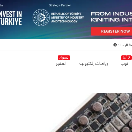
ة الرامات🔴
5/10
تسوق
توب
رياضات إلكترونية
المتجر