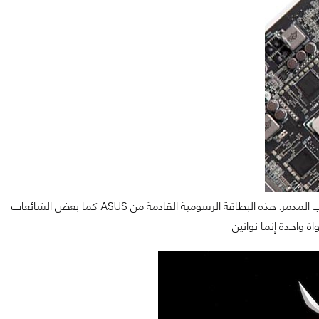
ان اطلق لنا بهذه المواصفات وكما يقال فهو يستحق ان نطلق عليه لقب المدمر. هذه البطاقة الرسومية القادمة من ASUS كما بعض الشائعات