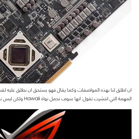
المهمة التي انتشرت تقول: انها سوف تحمل نواة Hawaii ولكن ليس نواة واحدة إنما نواتين