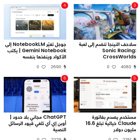
4
3
سلاحف النينجا تنضم إلى لعبة
جوجل تغيّر NotebookLM إلى
Sonic Racing:
Gemini Notebook | يكتب
CrossWorlds
الأكواد وينفذها بنفسه
0
2690
0
4080
6
5
مستخدم يصدم بفاتورة
ChatGPT مجاني بلا حدود |
Claude خيالية تبلغ 16.6
أوبن إي آي تلغي قيود الرسائل
مليون دولار
النصية
0
2229
0
2251