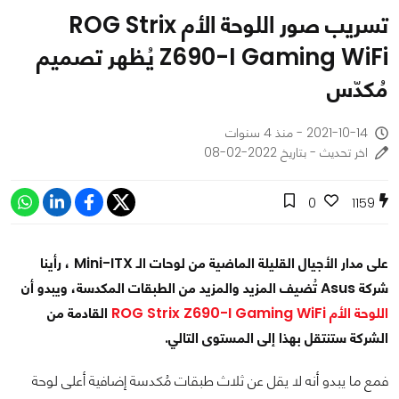
تسريب صور اللوحة الأم ROG Strix
Z690-I Gaming WiFi يُظهر تصميم
مُكدّس
2021-10-14 - منذ 4 سنوات
اخر تحديث - بتاريخ 2022-02-08
0
1159
على مدار الأجيال القليلة الماضية من لوحات الـ Mini-ITX ، رأينا
شركة Asus تُضيف المزيد والمزيد من الطبقات المكدسة، ويبدو أن
اللوحة الأم ROG Strix Z690-I Gaming WiFi
القادمة من
الشركة ستنتقل بهذا إلى المستوى التالي.
فمع ما يبدو أنه لا يقل عن ثلاث طبقات مُكدسة
إضافية
أعلى لوحة