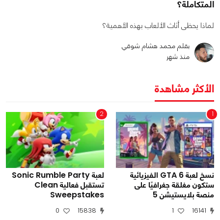
المتكاملة؟
لماذا يحظى أثاث الألعاب بهذه الأهمية؟
بقلم محمد هشام شوقي
منذ شهر
الأكثر مشاهدة
2
1
نسخ لعبة GTA 6 الفيزيائية
لعبة Sonic Rumble Party
ستكون مغلقة جغرافيًا على
تستقبل فعالية Clean
منصة بلايستيشن 5
Sweepstakes
0
15838
1
16141