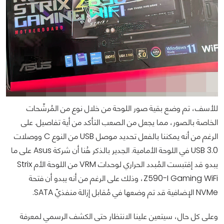
للأسف، تم وضع بقية صور اللوحة من خلال نوع من المُرشّحات
الخاصة بالصور، مما يجعل من الصعب التأكد من أية تفاصيل. على
الرغم من أنه يمكننا بالفعل تحديد موصل USB من النوع C ووصلات
USB 3.0 في اللوحة الأمامية.
الجدير بالذكر هُنا أن شركة Asus على ما
يبدو قد إقتبست المُبدد الحراري لوحدات VRM من اللوحة الأم Strix
Z590-I Gaming WiFi، وذلك على الرغم من أنه يبدو أن فتحة
NVMe الإضافية قد تم وضعها في مُقابل إزالة منفذيّ SATA.
وعلى كل حال، سيتعين علينا الانتظار حتى الكشف الرسمي لمعرفة