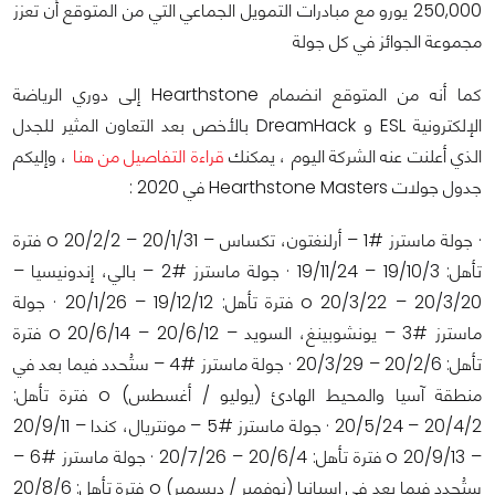
250,000 يورو مع مبادرات التمويل الجماعي التي من المتوقع أن تعزز
مجموعة الجوائز في كل جولة
كما أنه من المتوقع انضمام Hearthstone إلى دوري الرياضة
الإلكترونية ESL و DreamHack بالأخص بعد التعاون المثير للجدل
الذي أعلنت عنه الشركة اليوم ، يمكنك
قراءة التفاصيل من هنا
، وإليكم
جدول جولات Hearthstone Masters في 2020 :
· جولة ماسترز #1 – أرلنغتون، تكساس – 20/1/31 – 20/2/2 o فترة
تأهل: 19/10/3 – 19/11/24 · جولة ماسترز #2 – بالي، إندونيسيا –
20/3/20 – 20/3/22 o فترة تأهل: 19/12/12 – 20/1/26 · جولة
ماسترز #3 – يونشوبينغ، السويد – 20/6/12 – 20/6/14 o فترة
تأهل: 20/2/6 – 20/3/29 · جولة ماسترز #4 – ستُحدد فيما بعد في
منطقة آسيا والمحيط الهادئ (يوليو / أغسطس) o فترة تأهل:
20/4/2 – 20/5/24 · جولة ماسترز #5 – مونتريال، كندا – 20/9/11
– 20/9/13 o فترة تأهل: 20/6/4 – 20/7/26 · جولة ماسترز #6 –
ستُحدد فيما بعد في إسبانيا (نوفمبر / ديسمبر) o فترة تأهل: 20/8/6