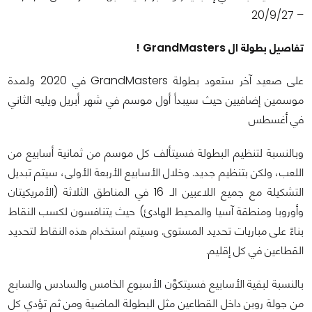
– 20/9/27
تفاصيل بطولة ال GrandMasters !
على صعيد آخر ستعود بطولة GrandMasters في 2020 ولمدة
موسمين إضافيين حيث سيبدأ أول موسم في شهر أبريل ويليه الثاني
في أغسطس
وبالنسبة لتنظيم البطولة فسيتألف كل موسم من ثمانية أسابيع من
اللعب، ولكن بتنظيم جديد. وخلال الأسابيع الأربعة الأولى، سيتم تبديل
التشكيلة مع جميع اللاعبين الـ 16 في المناطق الثلاثة (الأمريكيتان
وأوروبا ومنطقة آسيا والمحيط الهادئ) حيث يتنافسون لكسب النقاط
بناءً على مباريات تحديد المستوى. وسيتم استخدام هذه النقاط لتحديد
القطاعين في كل إقليم.
بالنسبة لبقية الأسابيع فسيتكوَّن الأسبوع الخامس والسادس والسابع
من جولة روبن داخل القطاعين مثل البطولة الماضية ومن ثم تؤدي كل