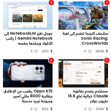
4
3
سلاحف النينجا تنضم إلى لعبة
جوجل تغيّر NotebookLM إلى
Sonic Racing:
Gemini Notebook | يكتب
CrossWorlds
الأكواد وينفذها بنفسه
0
2513
0
3896
6
5
مستخدم يصدم بفاتورة
Oppo K15 يقترب من الإطلاق
Claude خيالية تبلغ 16.6
ببطارية 8000 مللي أمبير
مليون دولار
ومروحة تبريد مدمجة
0
1502
0
2088