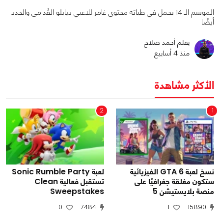
الموسم الـ 14 يحمل في طياته محتوى غامر للاعبي ديابلو القُدامى والجدد
أيضًا
بقلم أحمد صلاح
منذ 4 أسابيع
الأكثر مشاهدة
2
1
نسخ لعبة GTA 6 الفيزيائية
لعبة Sonic Rumble Party
ستكون مغلقة جغرافيًا على
تستقبل فعالية Clean
منصة بلايستيشن 5
Sweepstakes
0
7484
1
15890