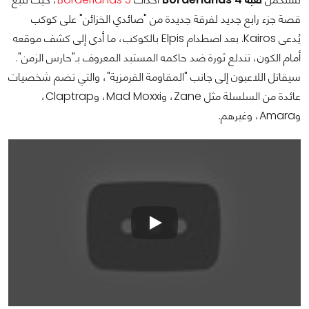
قصة جزء رابع جديد لفرقة جديدة من "صائدي الخزائن" على كوكب
يُدعى Kairos. بعد اصطدام Elpis بالكوكب، ما أدى إلى كشف موقعه
أمام الكون، تندلع ثورة ضد حاكمه المستبد المعروف بـ"حارس الزمن".
سيقاتل اللاعبون إلى جانب "المقاومة القرمزية"، والتي تضم شخصيات
عائدة من السلسلة مثل Zane، وMad Moxxi، وClaptrap،
وAmara، وغيرهم.