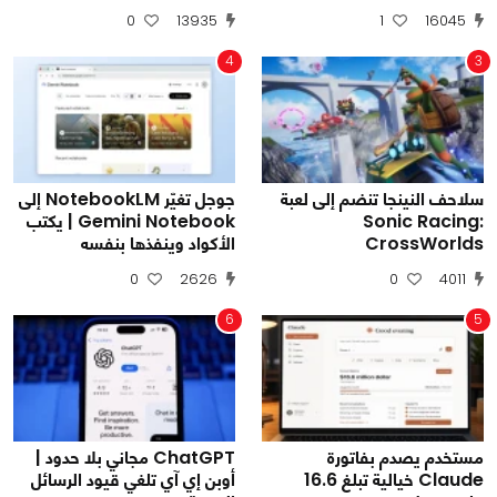
0
13935
1
16045
4
3
سلاحف النينجا تنضم إلى لعبة
جوجل تغيّر NotebookLM إلى
Sonic Racing:
Gemini Notebook | يكتب
CrossWorlds
الأكواد وينفذها بنفسه
0
2626
0
4011
6
5
مستخدم يصدم بفاتورة
ChatGPT مجاني بلا حدود |
Claude خيالية تبلغ 16.6
أوبن إي آي تلغي قيود الرسائل