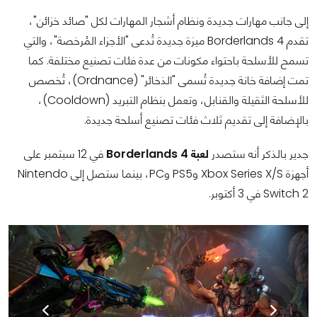
إلى جانب مهارات جديدة ونظام أشجار المهارات لكل "صائد خزائن"،
تقدم Borderlands 4 ميزة جديدة تُدعى "الأجزاء المُرخصة"، والتي
تسمح للأسلحة باحتواء مكونات من عدة فئات تصنيع مختلفة. كما
تمت إضافة خانة جديدة تُسمى "الذخائر" (Ordnance)، تُخصص
للأسلحة الثقيلة والقنابل، وتعمل بنظام التبريد (Cooldown)،
بالإضافة إلى تقديم ثلاث فئات تصنيع أسلحة جديدة.
جدير بالذكر أنه ستصدر
لعبة Borderlands 4
في 12 سبتمبر على
أجهزة Xbox Series X/S وPS5 وPC، بينما ستصل إلى Nintendo
Switch 2 في 3 أكتوبر.