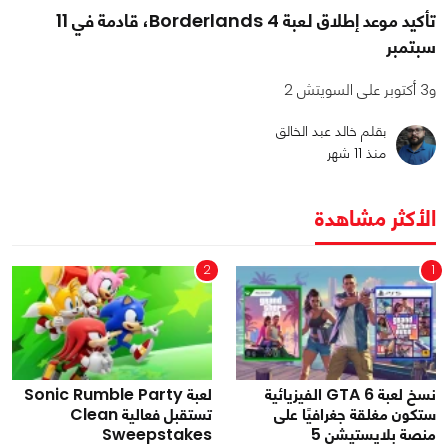
تأكيد موعد إطلاق لعبة Borderlands 4، قادمة في 11
سبتمبر
و3 أكتوبر على السويتش 2
بقلم خالد عبد الخالق
منذ 11 شهر
الأكثر مشاهدة
2
1
نسخ لعبة GTA 6 الفيزيائية
لعبة Sonic Rumble Party
ستكون مغلقة جغرافيًا على
تستقبل فعالية Clean
منصة بلايستيشن 5
Sweepstakes