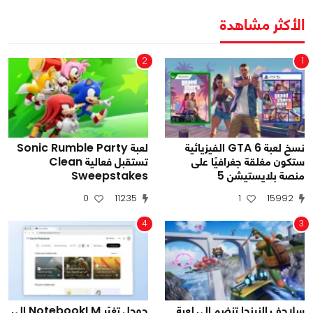
الأكثر مشاهدة
2
1
نسخ لعبة GTA 6 الفيزيائية
لعبة Sonic Rumble Party
ستكون مغلقة جغرافيًا على
تستقبل فعالية Clean
منصة بلايستيشن 5
Sweepstakes
0
11235
1
15992
4
3
سلاحف النينجا تنضم إلى لعبة
جوجل تغيّر NotebookLM إلى