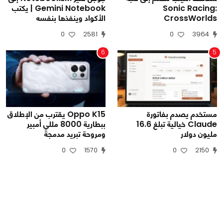
Sonic Racing:
Gemini Notebook | يكتب
CrossWorlds
الأكواد وينفذها بنفسه
0
2581
0
3964
6
5
مستخدم يصدم بفاتورة
Oppo K15 يقترب من الإطلاق
Claude خيالية تبلغ 16.6
ببطارية 8000 مللي أمبير
مليون دولار
ومروحة تبريد مدمجة
0
1570
0
2150