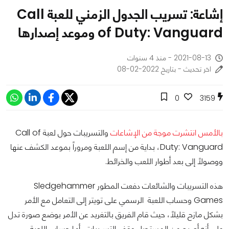
إشاعة: تسريب الجدول الزمني للعبة Call
of Duty: Vanguard وموعد إصدارها
2021-08-13 - منذ 4 سنوات
اخر تحديث - بتاريخ 2022-02-08
0
3159
بالأمس انتشرت موجة من الإشاعات
والتسريبات حول لعبة Call of
Duty: Vanguard، بداية من إسم اللعبة ومروراً بموعد الكشف عنها
ووصولاً إلى بعد أطوار اللعب والخرائط.
هذه التسريبات والشائعات دفعت المطور Sledgehammer
Games وحساب اللعبة الرسمي على تويتر إلى التعامل مع الأمر
بشكل مازح قليلاً، حيث قام الفريق بالتغريد عن الأمر بوضع صورة تدل
على أنه أصبح من المستحيل وقف التسريبات، أما حساب اللعبة