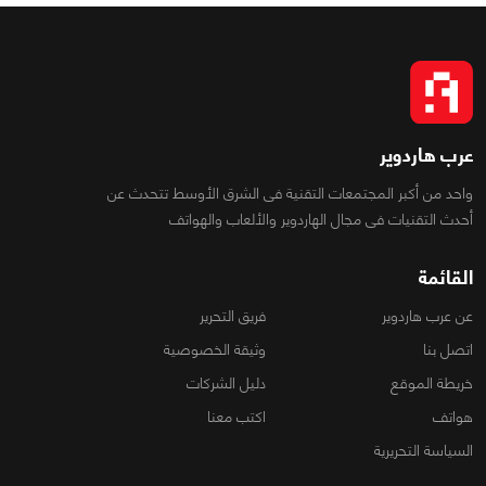
عرب هاردوير
واحد من أكبر المجتمعات التقنية فى الشرق الأوسط تتحدث عن
أحدث التقنيات فى مجال الهاردوير والألعاب والهواتف
القائمة
عن عرب هاردوير
فريق التحرير
اتصل بنا
وثيقة الخصوصية
خريطة الموقع
دليل الشركات
هواتف
اكتب معنا
السياسة التحريرية