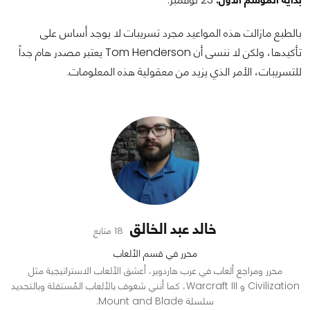
بالطبع مازالت هذه المواعيد مجرد تسريبات لا يوجد أساس على
تأكيدها، ولكن لا ننسى أن Tom Henderson يعتبر مصدر هام جداً
للتسريبات، الأمر الذي يزيد من معقولية هذه المعلومات.
خالد عبد الخالق
18 متابع
محرر في قسم الألعاب
محرر ومراجع ألعاب في عرب هاردوير، أعشق الألعاب الاستراتيجية مثل
Civilization و Warcraft III، كما أنني شغوف بالألعاب المُستقلة وبالتحديد
سلسلة Mount and Blade.