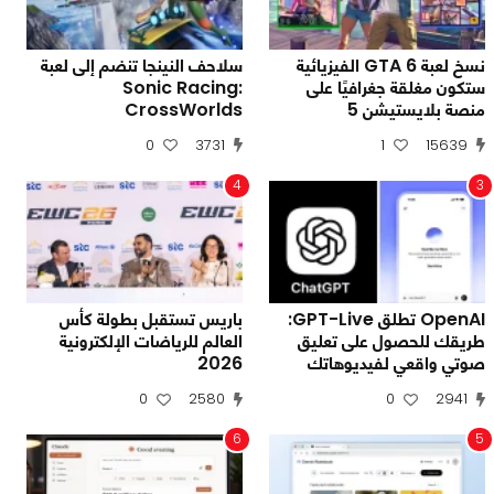
نسخ لعبة GTA 6 الفيزيائية
سلاحف النينجا تنضم إلى لعبة
ستكون مغلقة جغرافيًا على
Sonic Racing:
منصة بلايستيشن 5
CrossWorlds
0
3731
1
15639
4
3
OpenAI تطلق GPT-Live:
باريس تستقبل بطولة كأس
طريقك للحصول على تعليق
العالم للرياضات الإلكترونية
صوتي واقعي لفيديوهاتك
2026
0
2580
0
2941
6
5