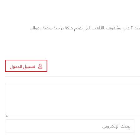
مراجع ومحرر لأخبار ألعاب الفيديو والمجال التقني منذ 11 عام، وشغوف بالألعاب التي تقدم حبكة درامية متقنة وعوالم
تسجيل الدخول