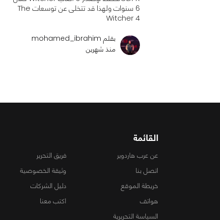
6 سنوات ولهذا قد تتخلى عن توسعات The
Witcher 4
بقلم mohamed_ibrahim
منذ شهرين
القائمة
عن عرب هاردوير
فريق التحرير
اتصل بنا
وثيقة الخصوصية
خريطة الموقع
دليل الشركات
هواتف
اكتب معنا
السياسة التحريرية