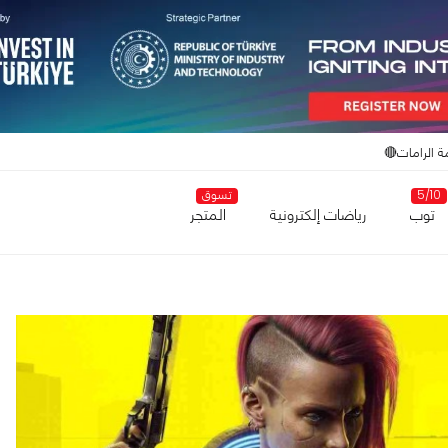
ة الرامات🔴
5/10
تسوق
توب
رياضات إلكترونية
المتجر