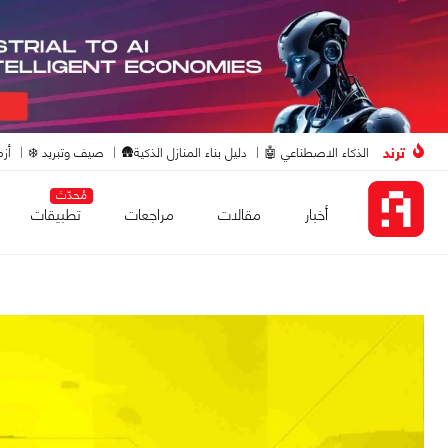
ترند
الذكاء الاصطناعي 🤖
دليل بناء المنازل الذكية🛖
صيف وتبريد ❄️
أزم
مُحدّث
أخبار
مقالات
مراجعات
تطبيقات