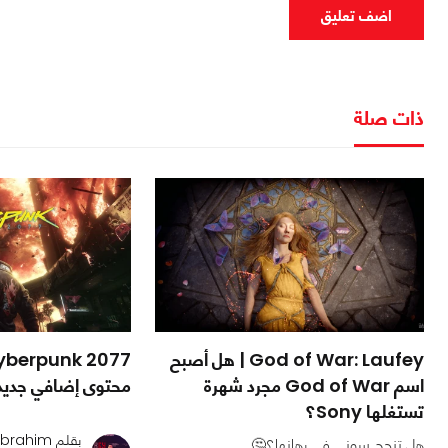
اضف تعليق
ذات صلة
God of War: Laufey | هل أصبح
اسم God of War مجرد شهرة
محتوى إضافي جديد و
تستغلها Sony؟
بقلم mohamed_ibrahim
هل تنجح سوني في رهانها؟🤔