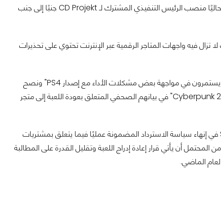
عودتها في وقت سابق من هذا الشهر، يؤكد آدم كيسينكي الذي يشغل حاليًا منصب الرئيس التنفيذي المشترك لـ CD Projekt جنبًا إلى جنب
ا تزال فيه واجهات المتاجر الرقمية عبر الإنترنت تحتوي على تحذيرات
ومن المفارقات أن CD Projekt Red صرح حتى بأن "المستخدمين قد يستمرون في مواجهة بعض مشكلات الأداء مع إصدار PS4" ونصح
المستخدمين أن "اللعب على PS4 Pro و PS5 سيوفر أفضل تجربة Cyberpunk 2077" في بيانهم الصحفي المتعلق بعودة اللعبة إلى متجر
إلى جانب عودة ظهور اللعبة على متجر بلايستيشن الرقمي، بدأت Sony في إنهاء سياسة الاسترداد المضمونة عمليًا فيما يتعلق بمشتريات
شهر. من المحتمل أن يأتي قرار إعادة إدراج اللعبة وتقليل القدرة على المطالبة
لعام الماضي.