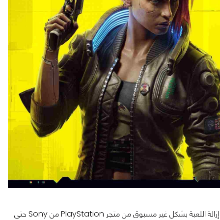
على الرغم من عملية الإطلاق التي عانت من مشكلات فنية، ترتب عليها إزالة اللعبة بشكل غير مسبوق من متجر PlayStation من Sony حتى