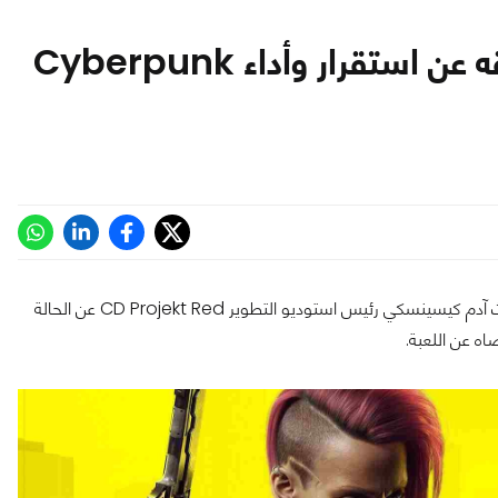
رئيس CD Projekt يؤكد رضا فريقه عن استقرار وأداء Cyberpunk
وفقًا لتقرير صادر عن TVN24، وهي منظمة إخبارية مقرها بولندا، تحدث آدم كيسينسكي رئيس استوديو التطوير CD Projekt Red عن الحالة