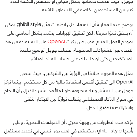
جوجل، حيث قدمت خدماتها بشكل مجاني أو منخفض التكلفة لعدد
كبير من المستخدمين، خاصة في الأسواق الناشئة.
توضح هذه المقارنة أن الاعتماد على اتجاهات مثل ghibli style يمكن
أن يحقق نموًا سريعًا، لكن تحقيق الإيرادات يعتمد بشكل أساسي على
نموذج العمل المتبع. ففي حين ركزت
OpenAI
على الاستفادة من هذا
الاتجاه عبر الاشتراكات المدفوعة، فضلت جوجل توسيع قاعدة
المستخدمين حتى لو جاء ذلك على حساب العائد المباشر.
تمثل هذه الفجوة اختلافًا في الرؤية بين الشركتين، حيث تسعى
OpenAI إلى تحقيق أقصى استفادة مالية من كل مستخدم، بينما تركز
جوجل على الانتشار وبناء منظومة طويلة الأمد. يشير ذلك إلى أن النجاح
في سوق الذكاء الاصطناعي يتطلب توازنًا بين الابتكار التقني
واستراتيجية تحقيق الدخل.
تؤكد هذه التطورات من وجهة نظري، أن الاتجاهات البصرية، وعلى
رأسها ghibli style، ستستمر في لعب دور رئيسي في تحديد مستقبل