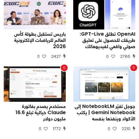
OpenAI تطلق GPT-Live:
باريس تستقبل بطولة كأس
طريقك للحصول على تعليق
العالم للرياضات الإلكترونية
صوتي واقعي لفيديوهاتك
2026
0
2427
0
2786
6
5
جوجل تغيّر NotebookLM إلى
مستخدم يصدم بفاتورة
Gemini Notebook | يكتب
Claude خيالية تبلغ 16.6
الأكواد وينفذها بنفسه
مليون دولار
0
1772
0
2210