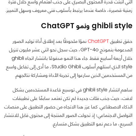
التي أثبتت قدرة المحتوى البصري على جذب اهتمام واسع خلال فترة
زمنية قصيرة، خاصة عندما يرتبط بأسلوب فني معروف وسهل التمييز.
ghibli style ونمو ChatGPT
حقق تطبيق
ChatGPT
نموًا ملحوظًا بعد إطلاق أداة توليد الصور
المدعومة بنموذج GPT-4o، حيث سجل نحو اثني عشر مليون تنزيل
خلال أربعة أسابيع فقط. جاء هذا النمو مدفوعًا بانتشار اتجاه ghibli
style الذي استلهم أسلوب Studio Ghibli، ما أدى إلى تفاعل واسع
من المستخدمين الذين سارعوا إلى تجربة الأداة ومشاركة نتائجهم.
ساهم انتشار ghibli style في توسيع قاعدة المستخدمين بشكل
لافت، حيث جذب فئات جديدة لم تكن تعتمد سابقًا على تطبيقات
الذكاء الاصطناعي. كما عزز هذا الاتجاه من حضور التطبيق على منصات
التواصل الاجتماعي؛ إذ تحولت الصور المنتجة إلى محتوى قابل للانتشار
السريع، ما دعم نمو التطبيق بشكل متسارع.