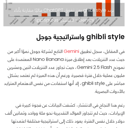
ترند ghibli style يعزز تفوق ChatGPT ماليًا مقارنة بأداء
Gemini - المصدر: Appfigures
ghibli style واستراتيجية جوجل
في المقابل، سجل تطبيق
Gemini
التابع لشركة جوجل نموًا أكبر من
حيث عدد التنزيلات بعد إطلاق ميزة Nano Banana المعتمدة على
نموذج Gemini 2.5 Flash، حيث تجاوز عدد التنزيلات اثنين وعشرين
مليون عملية خلال فترة قصيرة. ورغم أن هذه الميزة لم تعتمد بشكل
مباشر على ghibli style، إلا أنها استفادت من نفس الاهتمام المتزايد
بالأدوات البصرية.
رغم هذا النجاح في الانتشار، كشفت البيانات عن فجوة كبيرة في
الإيرادات، حيث لم تتجاوز العوائد التقديرية نحو مئة وواحد وثمانين ألف
دولار خلال نفس الفترة. يعود ذلك إلى استراتيجية مختلفة اعتمدتها