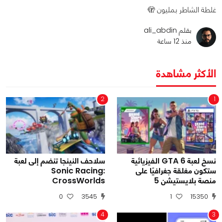
غلطة الشاطر بمليون 🫣
بقلم ali_abdin
منذ 12 ساعة
الأكثر مشاهدة
2
1
نسخ لعبة GTA 6 الفيزيائية
سلاحف النينجا تنضم إلى لعبة
ستكون مغلقة جغرافيًا على
Sonic Racing:
منصة بلايستيشن 5
CrossWorlds
0
3545
1
15350
4
3