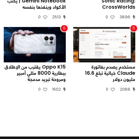
Sonic Racing:
Gemini Notebook | يكتب
CrossWorlds
الأكواد وينفذها بنفسه
0
2513
0
3896
6
5
مستخدم يصدم بفاتورة
Oppo K15 يقترب من الإطلاق
Claude خيالية تبلغ 16.6
ببطارية 8000 مللي أمبير
مليون دولار
ومروحة تبريد مدمجة
0
1502
0
2088