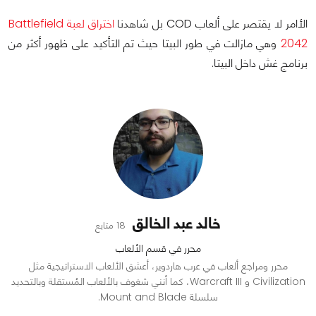
الأامر لا يقتصر على ألعاب COD بل شاهدنا
اختراق لعبة Battlefield
2042
وهي مازالت في طور البيتا حيث تم التأكيد على ظهور أكثر من
برنامج غش داخل البيتا.
خالد عبد الخالق
18 متابع
محرر في قسم الألعاب
محرر ومراجع ألعاب في عرب هاردوير، أعشق الألعاب الاستراتيجية مثل
Civilization و Warcraft III، كما أنني شغوف بالألعاب المُستقلة وبالتحديد
سلسلة Mount and Blade.