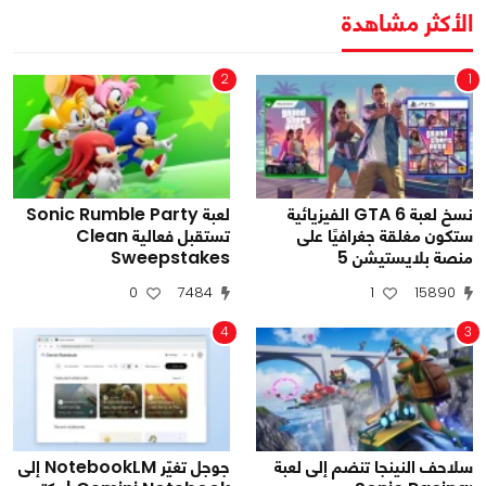
الأكثر مشاهدة
2
1
نسخ لعبة GTA 6 الفيزيائية
لعبة Sonic Rumble Party
ستكون مغلقة جغرافيًا على
تستقبل فعالية Clean
منصة بلايستيشن 5
Sweepstakes
0
7484
1
15890
4
3
سلاحف النينجا تنضم إلى لعبة
جوجل تغيّر NotebookLM إلى