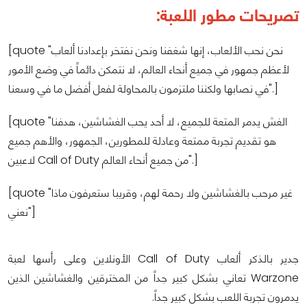
تصريحات مطور اللعبة:
[quote "نحن نحب الألعاب، إنها شغفنا ونحن نفتخر بإعدادنا ألعاب
لأعظم جمهور في جميع أنحاء العالم، لا نتمكن دائماً في وضع الأمور
في نصابها ولكننا ملتزمون بالمحاولة لفعل أفضل ما في وسعنا".]
[quote "الغش يدمر المتعة للجميع، لا أحد يحب الغشاشين، هدفنا
هو تقديم تجربة ممتعة وعادلة للمطورين، الجمهور، والأهم جميع
لاعبين Call of Duty من جميع أنحاء العالم".]
[quote "غير مرحب بالغشاشين ولا رحمة لهم، وقريبا ستعرفون ماذا
نعني"]
جدير بالذكر ألعاب Call of Duty الأونلاين وعلى رأسها لعبة
Warzone تعاني بشكل كبير جداً من المخترقين والغشاشين الذين
يدمرون تجربة اللعب بشكل كبير جداً.