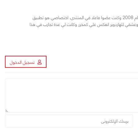
الهاردوير عشقي فلقد دخلت في هذا المجال منذ عام 2008 وكنت عضوا فاعلا في المنتدى. اختصاصي هو تطبيق
ي وعشقي للهاردوير انعكس علي كمحرر وكانت لي عدة تجارب في هذا
تسجيل الدخول