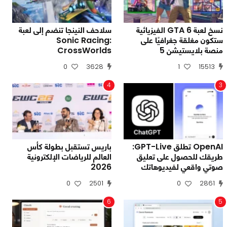
نسخ لعبة GTA 6 الفيزيائية
سلاحف النينجا تنضم إلى لعبة
ستكون مغلقة جغرافيًا على
Sonic Racing:
منصة بلايستيشن 5
CrossWorlds
0
3628
1
15513
4
3
OpenAI تطلق GPT-Live:
باريس تستقبل بطولة كأس
طريقك للحصول على تعليق
العالم للرياضات الإلكترونية
صوتي واقعي لفيديوهاتك
2026
0
2501
0
2861
6
5