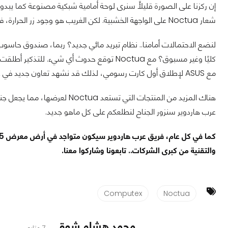
شعار Noctua على الواجهة الخشبية. لكن الغريب هو وجود زر الحرارة، فلا نعلم صراحة ماهو الشيء الجديد التي تخطط Noctua للكشف عنه.
لنضع الاحتمالات أمامنا.. نظام تبريد مائي جديد؟ ربما، صندوق حاسوب
كليًا وغير مسبوق؟ مع Noctua توقع حدوث أي شيء. للتذكير أطلقت شركة
مع ASUS لإطلاق أول كارت رسومي، لذلك قد نشهد تعاون جديد في عالم الحاسوب سواء كان متعلق بالتبريد أو صناديق الحاسب.
عرب هاردوير سنزور الجناح لنطلعكم على كل ماهو جديد.
والتقنية من كبرى الشركات.. تابعونا وشاركوا معنا.
Computex
Noctua
محمد هشام شوقي
7 متابع