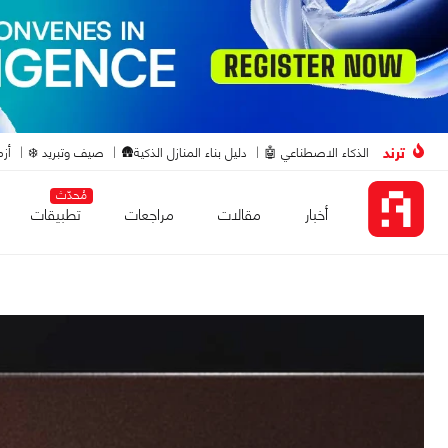
ترند
الذكاء الاصطناعي 🤖
دليل بناء المنازل الذكية🛖
صيف وتبريد ❄️
أزم
مُحدّث
أخبار
مقالات
مراجعات
تطبيقات