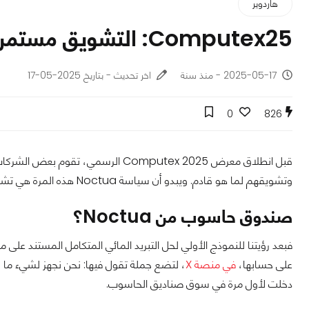
هاردوير
Computex25: التشويق مستمر.. صندوق حاسب من Noctua؟
2025-05-17 - منذ سنة
اخر تحديث - بتاريخ 2025-05-17
0
826
قبل انطلاق معرض Computex 2025 الرس
وتشويقهم لما هو قادم. ويبدو أن سياسة Noctua هذه المرة هي تشويق جمهورها فقط دون الكشف عن أي تفاصيل.
صندوق حاسوب من Noctua؟
فبعد رؤيتنا للنموذج الأولي لحل التبريد المائي المتكامل المستند على م
على حسابها،
في منصة X
دخلت لأول مرة في سوق صناديق الحاسوب.