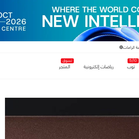
ة الرامات🔴
5/10
تسوق
توب
رياضات إلكترونية
المتجر