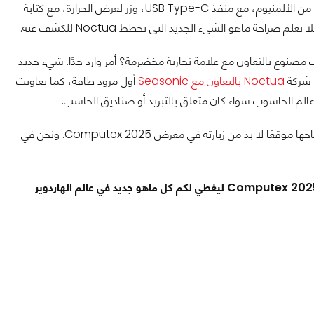
إن ركزنا على الصورة قليلًأ سنرى لوحة أمامية شبكية مصنوعة كما يبدو من الألمنيوم، مع منفذ USB Type-C، وزر لعرض الحرارة، مع كتابة
 مصنوع بالتعاون مع علامة تجارية مخضرمة؟ أمر وارد جدًا. شيء جديد
Noctua بالتعاون مع Seasonic
أول مزود طاقة، كما تعاونت
هناك المزيد من المنتجات التي تستعد Noctua لعرضها، مما يجعل جناحها موقعًا لا بد من زيارته في معرض Computex 2025. ونحن في
كما في كل عام، فريق عرب هاردوير سيكون متواجد في أرض معرض Computex 2025 ليغطي لكم كل ماهو جديد في عالم الهاردوير