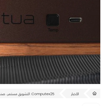
الأخبار
Computex25: التشويق مستمر.. صندوق حاسب من Noctua؟