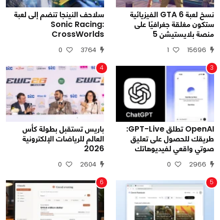
نسخ لعبة GTA 6 الفيزيائية
سلاحف النينجا تنضم إلى لعبة
ستكون مغلقة جغرافيًا على
Sonic Racing:
منصة بلايستيشن 5
CrossWorlds
0
3764
1
15696
4
3
OpenAI تطلق GPT-Live:
باريس تستقبل بطولة كأس
طريقك للحصول على تعليق
العالم للرياضات الإلكترونية
صوتي واقعي لفيديوهاتك
2026
0
2604
0
2966
6
5