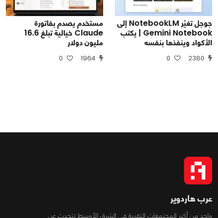
جوجل تغيّر NotebookLM إلى
مستخدم يصدم بفاتورة
Gemini Notebook | يكتب
Claude خيالية تبلغ 16.6
الأكواد وينفذها بنفسه
مليون دولار
0
1964
0
2380
عرب هاردوير
واحد من أكبر المجتمعات التقنية فى الشرق الأوسط تتحدث عن