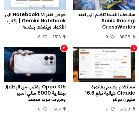
سلاحف النينجا تنضم إلى لعبة
جوجل تغيّر NotebookLM إلى
Sonic Racing:
Gemini Notebook | يكتب
CrossWorlds
الأكواد وينفذها بنفسه
0
2513
0
3896
6
5
مستخدم يصدم بفاتورة
Oppo K15 يقترب من الإطلاق
Claude خيالية تبلغ 16.6
ببطارية 8000 مللي أمبير
مليون دولار
ومروحة تبريد مدمجة
0
1502
0
2088