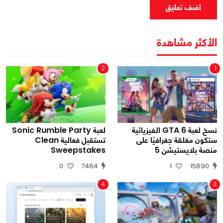
اضف تعليق
الأكثر مشاهدة
2
1
نسخ لعبة GTA 6 الفيزيائية
لعبة Sonic Rumble Party
ستكون مغلقة جغرافيًا على
تستقبل فعالية Clean
منصة بلايستيشن 5
Sweepstakes
0
7484
1
15890
4
3