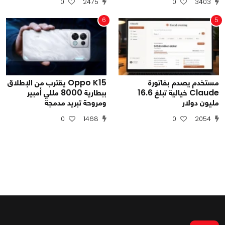
0
2475
0
3403
6
5
مستخدم يصدم بفاتورة
Oppo K15 يقترب من الإطلاق
Claude خيالية تبلغ 16.6
ببطارية 8000 مللي أمبير
مليون دولار
ومروحة تبريد مدمجة
0
1468
0
2054