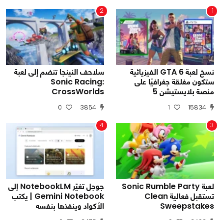
2
1
نسخ لعبة GTA 6 الفيزيائية
سلاحف النينجا تنضم إلى لعبة
ستكون مغلقة جغرافيًا على
Sonic Racing:
منصة بلايستيشن 5
CrossWorlds
0
3854
1
15834
4
3
لعبة Sonic Rumble Party
جوجل تغيّر NotebookLM إلى
تستقبل فعالية Clean
Gemini Notebook | يكتب
Sweepstakes
الأكواد وينفذها بنفسه