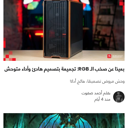
بعيدًا عن صخب الـ RGB: تجميعة بتصميم هادئ وأداء متوحش
وحش مروض تصميمًا، هائج أداءً!
بقلم أحمد صفوت
منذ 4 أيام