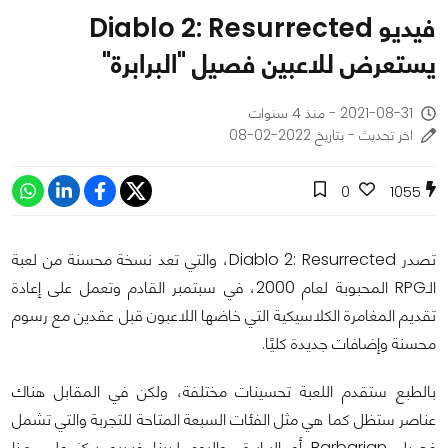
فيديو Diablo 2: Resurrected
يستعرض للاعبين فصيل "البرابرة"
2021-08-31 - منذ 4 سنوات
اخر تحديث - بتاريخ 2022-02-08
0
1055
تصدر Diablo 2: Resurrected، والتي تعد نسخة محسنة من لعبة
الـRPG المحبوبة لعام 2000، في سبتمبر القادم وتعمل على إعادة
تقديم المغامرة الكلاسيكية التي خاضها اللاعبون قبل عقدين مع رسوم
محسنة وإضافات جديدة كليًا.
بالطبع ستقدم اللعبة تحسينات مختلفة، ولكن في المقابل هناك
عناصر ستظل كما هي مثل الفئات السبعة المتاحة للتجربة والتي تشمل
فصيل Barbarian أو البرابرة، واليوم لدينا فيديو يركز على هذا