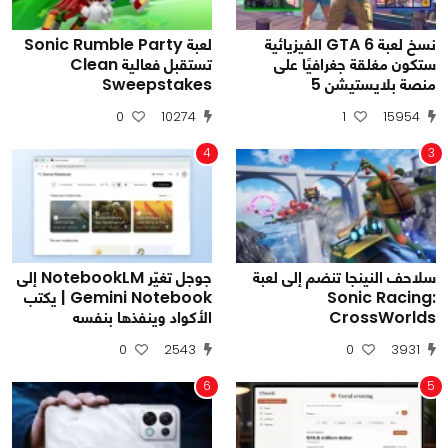
نسخ لعبة GTA 6 الفيزيائية
لعبة Sonic Rumble Party
ستكون مغلقة جغرافيًا على
تستقبل فعالية Clean
منصة بلايستيشن 5
Sweepstakes
0
10274
1
15954
4
3
سلاحف النينجا تنضم إلى لعبة
جوجل تغيّر NotebookLM إلى
Sonic Racing:
Gemini Notebook | يكتب
CrossWorlds
الأكواد وينفذها بنفسه
0
2543
0
3931
6
5