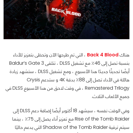
هناك
Back 4 Blood
، التي تم طرحها الآن وتحظى بتعزيز للأداء
بنسبة تصل إلى 46٪ مع تشغيل DLSS ، تتلقى Baldur’s Gate 3
أيضًا تحديثًا جديدًا هذا الأسبوع ، ومع تشغيل DLSS ، ستشهد زيادة
هائلة في الأداء تصل إلى 88٪ بدقة 4K و ستدعم Crysis
Remastered Trilogy ، في وقت لاحق من هذا الأسبوع DLSS في
جميع الألعاب الثلاث.
وفي الوقت نفسه ، سيشهد 18 أكتوبر أيضًا إضافة دعم DLSS إلى
Rise of the Tomb Raider مع تعزيز أداء يصل إلى 75٪ ، بينما
سيتم ترقية Shadow of the Tomb Raider التي يدعم حاليًا