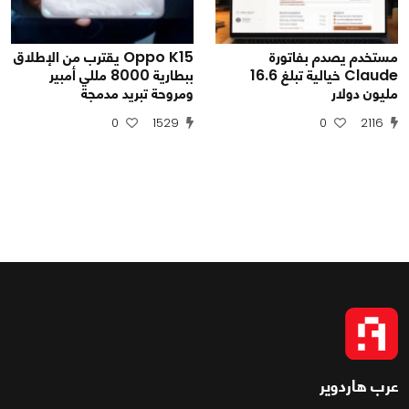
مستخدم يصدم بفاتورة
Oppo K15 يقترب من الإطلاق
Claude خيالية تبلغ 16.6
ببطارية 8000 مللي أمبير
مليون دولار
ومروحة تبريد مدمجة
0
1529
0
2116
عرب هاردوير