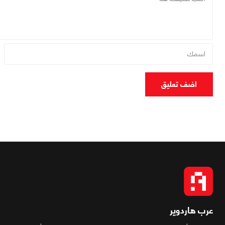
اضف تعليق
عرب هاردوير