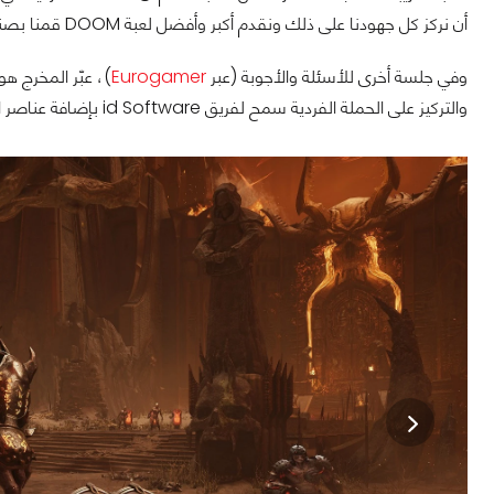
أن نركز كل جهودنا على ذلك ونقدم أكبر وأفضل لعبة DOOM قمنا بصنعها على الإطلاق."
وفي جلسة أخرى للأسئلة والأجوبة (عبر
Eurogamer
)، عبّر المخرج ه
والتركيز على الحملة الفردية سمح لفريق id Software بإضافة عناصر اللعبة مثل أقسام التنين وتجربة الـ Atlan الميكانيكية.