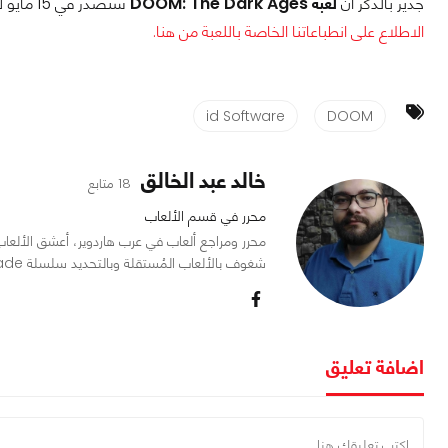
جدير بالذكر أن
لعبة DOOM: The Dark Ages
ستصدر في 15 مايو لأجهزة Xbox Series X/S، وPS5، والحاسب الشخصي.
الاطلاع على انطباعاتنا الخاصة باللعبة من هنا.
id Software
DOOM
خالد عبد الخالق
18 متابع
محرر في قسم الألعاب
شغوف بالألعاب المُستقلة وبالتحديد سلسلة Mount and Blade.
اضافة تعليق