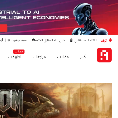
ترند
الذكاء الاصطناعي 🤖
دليل بناء المنازل الذكية🛖
صيف وتبريد ❄️
أزم
مُحدّث
أخبار
مقالات
مراجعات
تطبيقات