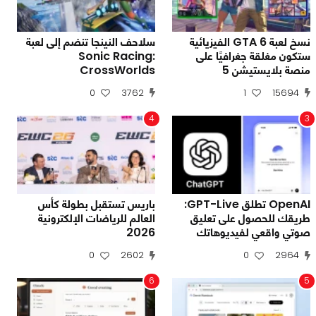
نسخ لعبة GTA 6 الفيزيائية
سلاحف النينجا تنضم إلى لعبة
ستكون مغلقة جغرافيًا على
Sonic Racing:
منصة بلايستيشن 5
CrossWorlds
0
3762
1
15694
4
3
OpenAI تطلق GPT-Live:
باريس تستقبل بطولة كأس
طريقك للحصول على تعليق
العالم للرياضات الإلكترونية
صوتي واقعي لفيديوهاتك
2026
0
2602
0
2964
6
5