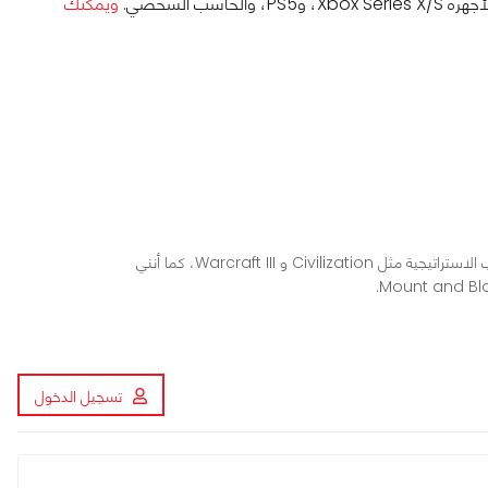
ويمكنك
محرر ومراجع ألعاب في عرب هاردوير، أعشق الألعاب الاستراتيجية مثل Civilization و Warcraft III، كما أنني
تسجيل الدخول