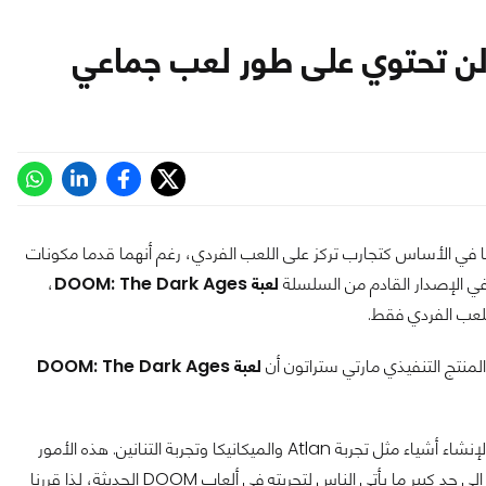
DOOM 20 وDOOM Eternal تم الترويج لهما في الأساس كتجارب تركز على اللعب الفردي، رغم أنهما قدما مكونات
في الإصدار القادم من السلسلة
لعبة DOOM: The Dark Ages
،
للعب الفردي فقط.
المنتج التنفيذي مارتي ستراتون أن
لعبة DOOM: The Dark Ages
وقال ستراتون: "اتخذنا هذا القرار منذ البداية. أردنا أن نمنح أنفسنا الحرية لإنشاء أشياء مثل تجربة Atlan والميكانيكا وتجربة التنانين. هذه الأمور
تشبه تقريبًا الألعاب المصغرة داخل اللعبة. نعلم أن الحملات الفردية هي إلى حد كبير ما يأتي الناس لتجربته في ألعاب DOOM الحديثة، لذا قررنا