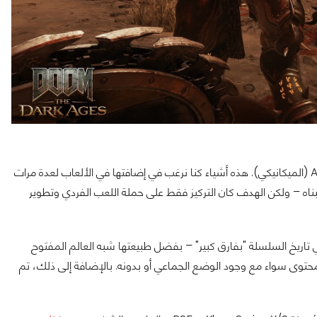
وقال مارتن: "هذا هو السبب الذي جعلنا قادرين على إدخال التنين وAtlan (الميكانيكي). هذه أشياء كنا نرغب في إضافتها في الألعاب لعدة مرات
ه – ولكن الهدف كان التركيز فقط على حملة اللعب الفردي وتطوير
DOOM: The D ستكون أكبر حملة في تاريخ السلسلة "بفارق كبير" – بفضل طبيعتها شبه العالم المفتوح
حتوى سواء مع وجود الوضع الجماعي أو بدونه. بالإضافة إلى ذلك، تم