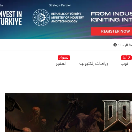
ة الرامات🔴
5/10
تسوق
توب
رياضات إلكترونية
المتجر