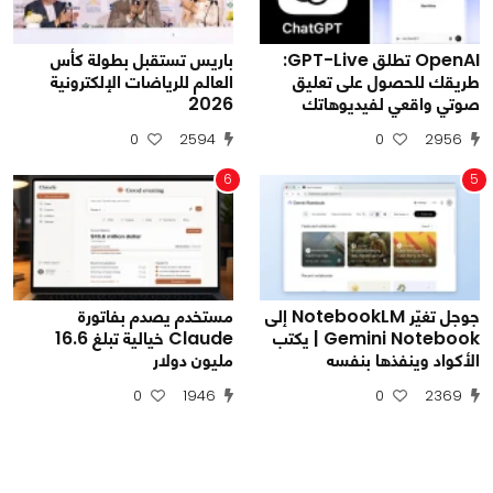
OpenAI تطلق GPT-Live:
باريس تستقبل بطولة كأس
طريقك للحصول على تعليق
العالم للرياضات الإلكترونية
صوتي واقعي لفيديوهاتك
2026
0
2594
0
2956
6
5
جوجل تغيّر NotebookLM إلى
مستخدم يصدم بفاتورة
Gemini Notebook | يكتب
Claude خيالية تبلغ 16.6
الأكواد وينفذها بنفسه
مليون دولار
0
1946
0
2369