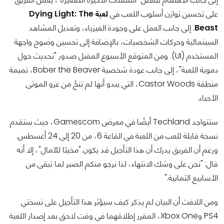
على تحسين توازن أسلوب اللعب في
لعبة Dying Light: The
Beast
. إلى جانب العمل على وجودة الفيزياء، وتعديل المشاهد
السينمائية وحركات الشخصيات، بالإضافة إلى تحسين وضوح واجهة
المستخدم (UI). ومن المتوقع الأسبوع المقبل صدور "تحديث حول
دموية اللعبة"، إلى جانب عودة شخصية Bober the Beaver، تميمة
منطقة Castor Woods، التي يبدو أنها لم تنجُ من غزو الموتى
الأحياء.
ستتواجد Techland أيضًا في معرض Gamescom، حيث ستقدم
نسخة قابلة للعب من اللعبة في القاعة 6، من 20 إلى 24 أغسطس.
ورغم أن الفريق يدرك أن هذا التأجيل قد يكون "مخيبًا للآمال"، إلا أنه
قال: "نحن على وشك الانتهاء، لذا نرجو منكم الصبر لما تبقى من
الأسابيع الثمانية."
ومن اللافت أن البيان لم يذكر كيف سيؤثر هذا التأجيل على نسختي
PS4 وXbox One، المقرر إطلاقهما في وقت لاحق بعد إصدار اللعبة