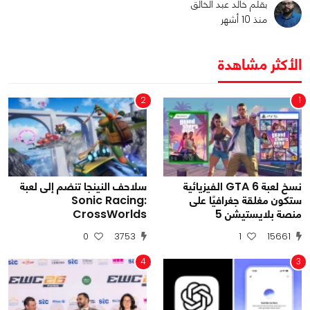
بقلم خالد عبد الخالق
منذ 10 أشهر
الأكثر مشاهدة
2
1
نسخ لعبة GTA 6 الفيزيائية
سلاحف النينجا تنضم إلى لعبة
ستكون مغلقة جغرافيًا على
Sonic Racing:
منصة بلايستيشن 5
CrossWorlds
0
3753
1
15661
4
3