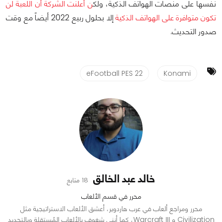
نفسها على منصات الهواتف الذكية، ولك
ن أعلنت الشركة أن اللعبة لن
تكون متوافرة على الهواتف الذكية
إلا بحلول ربيع 2022 أيضاً مع وقت
صدور التحديث.
eFootball PES 22
Konami
خالد عبد الخالق
18 متابع
محرر في قسم الألعاب
محرر ومراجع ألعاب في عرب هاردوير، أعشق الألعاب الاستراتيجية مثل
Civilization و Warcraft III، كما أنني شغوف بالألعاب المُستقلة وبالتحديد