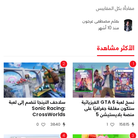
مفاجأة بكل المقاييس
بقلم مصطفى عرجون
منذ 10 أشهر
الأكثر مشاهدة
2
1
نسخ لعبة GTA 6 الفيزيائية
سلاحف النينجا تنضم إلى لعبة
ستكون مغلقة جغرافيًا على
Sonic Racing:
منصة بلايستيشن 5
CrossWorlds
0
3840
1
15815
4
3