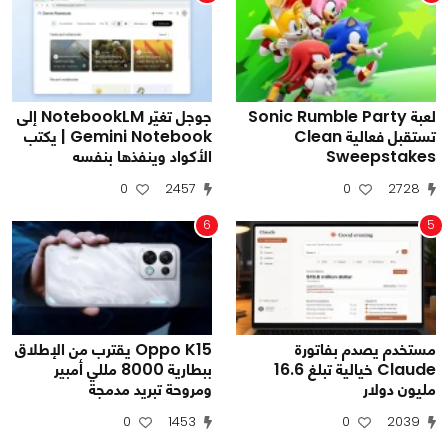
لعبة Sonic Rumble Party
جوجل تغيّر NotebookLM إلى
تستقبل فعالية Clean
Gemini Notebook | يكتب
Sweepstakes
الأكواد وينفذها بنفسه
0
2457
0
2728
6
5
مستخدم يصدم بفاتورة
Oppo K15 يقترب من الإطلاق
Claude خيالية تبلغ 16.6
ببطارية 8000 مللي أمبير
مليون دولار
ومروحة تبريد مدمجة
0
1453
0
2039