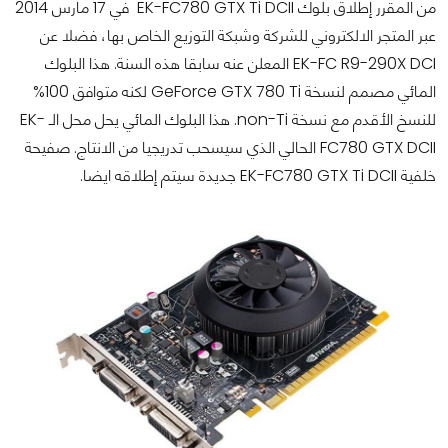
من المقرر إطلاق بلوك EK-FC780 GTX Ti DCII في 17 مارس 2014
عبر المتجر الالكتروني للشركة وشبكة التوزيع الخاص بها، فضلا عن
EK-FC R9-290X DCI المعلن عنه سابقا هذه السنة. هذا البلوك
المائي مصمم لنسخة GeForce GTX 780 Ti لكنه متوافق 100%
للنسخ الأقدم مع نسخة non-Ti. هذا البلوك المائي يحل محل الـ EK-
FC780 GTX DCII الحالي الذي سيسحب تدريجيا من الانتاج. صفيحة
خلفية EK-FC780 GTX Ti DCII جديدة سيتم إطلاقه ايضا.