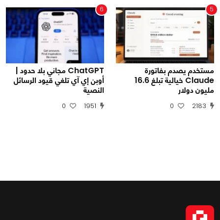
6
5
مستخدم يصدم بفاتورة
ChatGPT مجاني بلا حدود |
Claude خيالية تبلغ 16.6
أوبن إي آي تلغي قيود الرسائل
مليون دولار
النصية
0
1951
0
2183