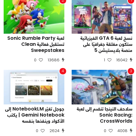
2
1
نسخ لعبة GTA 6 الفيزيائية
لعبة Sonic Rumble Party
ستكون مغلقة جغرافيًا على
تستقبل فعالية Clean
منصة بلايستيشن 5
Sweepstakes
0
13686
1
16042
4
3
سلاحف النينجا تنضم إلى لعبة
جوجل تغيّر NotebookLM إلى
Sonic Racing:
Gemini Notebook | يكتب
CrossWorlds
الأكواد وينفذها بنفسه
0
2624
0
4008