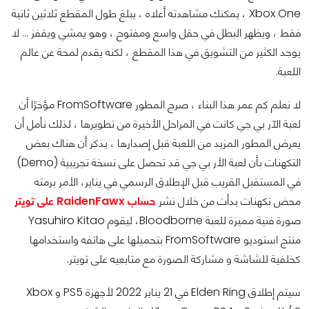
Xbox One ، يمكنك مشاهدته أعلاه ، يبلغ طول المقطع ثلاثين ثانية
فقط ، ويظهر البطل في حقل واسع ومفتوح ، وهو يمشي ويقفز ... لا
يوجد الكثير من التشويق في هذا المقطع ، لكنه يقدم لمحة عن عالم
اللعبة.
لا نعلم كم عمر هذا البناء ، صرح المطور FromSoftware مؤخرًا أن
لعبة الآر بي جي كانت في المراحل الأخيرة من تطويرها ، لذلك نأمل أن
يعرض المطور المزيد من اللعبة قبل إصدارها ، يذكر أن هناك بعض
التكهنات بأن لعبة الأر بي جي قد تحصل على نسخة تجريبية (Demo)
في المستقبل القريب قبل الإطلاق الرسمي في يناير، الأمر برمته
محض تكهنات بدأت من خلال نشر
حساب RaidenFawx على تويتر
صورة فنية مميزة للعبة Bloodborne، ليقوم Yasuhiro Kitao
منتج استوديو FromSoftware بتحميلها على هاتفه واستخدامها
كخلفية للشاشة و مشاركة الصورة مع متابعيه على تويتر.
سيتم إطلاق Elden Ring في 21 يناير 2022 لأجهزة PS5 و Xbox