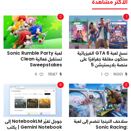
الأكثر مشاهدة
2
1
نسخ لعبة GTA 6 الفيزيائية
لعبة Sonic Rumble Party
ستكون مغلقة جغرافيًا على
تستقبل فعالية Clean
منصة بلايستيشن 5
Sweepstakes
0
11587
1
16001
4
3
سلاحف النينجا تنضم إلى لعبة
جوجل تغيّر NotebookLM إلى
Sonic Racing:
Gemini Notebook | يكتب