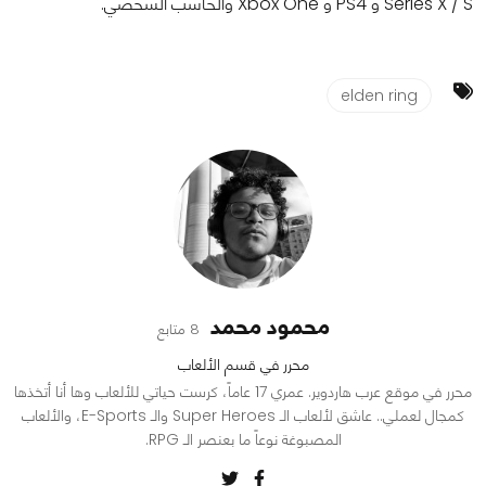
Series X / S و PS4 و Xbox One والحاسب الشخصي.
elden ring
محمود محمد
8 متابع
محرر في قسم الألعاب
محرر في موقع عرب هاردوير. عمري 17 عاماً، كرست حياتي للألعاب وها أنا أتخذها
كمجال لعملي.. عاشق لألعاب الـ Super Heroes والـ E-Sports، والألعاب
المصبوغة نوعاً ما بعنصر الـ RPG.