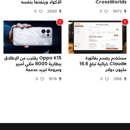
CrossWorlds
الأكواد وينفذها بنفسه
0
2590
0
3972
6
5
مستخدم يصدم بفاتورة
Oppo K15 يقترب من الإطلاق
Claude خيالية تبلغ 16.6
ببطارية 8000 مللي أمبير
مليون دولار
ومروحة تبريد مدمجة
0
1578
0
2158