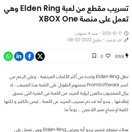
تسريب مقطع من لعبة Elden Ring وهي
تعمل على منصة XBOX One
2021-10-17 - منذ 4 سنوات
اخر تحديث - بتاريخ 2022-02-08
0
1059
تظل Elden Ring واحدة من أكثر الألعاب المرتقبة ، وعلى الرغم من
كسر FromSoftware صمتهم الطويل على اللعبة هذا الصيف ، لا
يزال المعجبون جائعين لرؤية المزيد من اللعبة في الفترة التي تسبق
إطلاقها ، يبدو أنه قد تم تسريب المزيد عن اللعبة ، ليس بالكثير و لكنها
كافية لإشباع صبر اللاعبين … نوعاً ما.
هناك مقطع قصير يبدو أنه يعرض Elden Ring وهي تعمل على