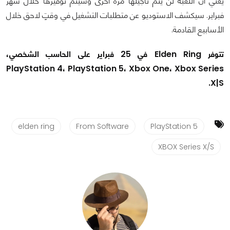
يعني أن اللعبة لن يتم تأجيلها مرةً أخرى وسيتم توفيرها خلال شهر
فبراير. سيكشف الاستوديو عن متطلبات التشغيل في وقتٍ لاحق خلال
الأسابيع القادمة.
تتوفر Elden Ring في 25 فبراير على الحاسب الشخصي،
PlayStation 4، PlayStation 5، Xbox One، Xbox Series
X|S.
elden ring
From Software
PlayStation 5
XBOX Series X/S