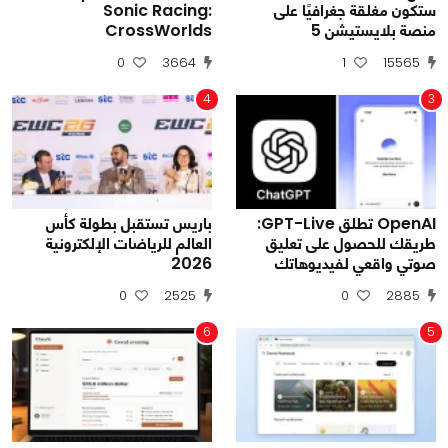
ستكون مغلقة جغرافيًا على
Sonic Racing:
منصة بلايستيشن 5
CrossWorlds
0
3664
1
15565
4
3
OpenAI تطلق GPT-Live:
باريس تستقبل بطولة كأس
طريقك للحصول على تعليق
العالم للرياضات الإلكترونية
صوتي واقعي لفيديوهاتك
2026
0
2525
0
2885
6
5