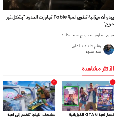
يبدو أن ميزانية تطوير لعبة Fable تجاوزت الحدود "بشكل غير
مريح"
فريق التطوير لم يتوقع هذه التكلفة
بقلم خالد عبد الخالق
منذ أسبوع
الأكثر مشاهدة
2
1
نسخ لعبة GTA 6 الفيزيائية
سلاحف النينجا تنضم إلى لعبة