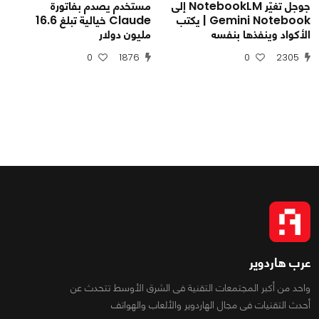
جوجل تغيّر NotebookLM إلى
مستخدم يصدم بفاتورة
Gemini Notebook | يكتب
Claude خيالية تبلغ 16.6
الأكواد وينفذها بنفسه
مليون دولار
0
1876
0
2305
عرب هاردوير
واحد من أكبر المجتمعات التقنية فى الشرق الأوسط تتحدث عن
أحدث التقنيات فى مجال الهاردوير والألعاب والهواتف