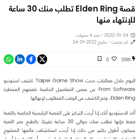
قصة Elden Ring تطلب منك 30 ساعة
للإنتهاء منها
2022-01-24 - منذ 4 سنوات
اخر تحديث - بتاريخ 2022-01-24
0
1295
اليوم خلال فعاليات حدث Taipei Game Show كشف استوديو
From Software عن بعض التفاصيل الخاصة بلعبتهم المنتظرة
Elden Ring، وتم الكشف عن الوقت المطلوب لإنهائها.
أكد الاستوديو أنك إذا أردت التركيز على القصة الرئيسية الخاصة باللعبة
فقط فإنها تطلب منك حوالي 30 ساعة تقريبًا. بالطبع عمر اللعبة
سيكون أطول بكثير من ذلك إذا أردت استكشاف عالمها المفتوح
العملاق والانتهاء من كل المهام الجانبية. لا تنسى أن اللعبة بها أسرار