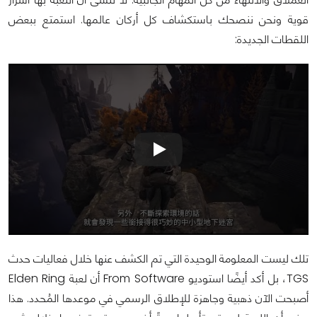
قوية ونحن ننصحك باستكشاف كل أركان عالمها. استمتع ببعض
اللقطات الجديدة:
تلك ليست المعلومة الوحيدة التي تم الكشف عنها خلال فعاليات حدث
TGS، بل أكد أيضًا استوديو From Software أن لعبة Elden Ring
أصبحت الآن ذهبية وجاهزة للإطلاق الرسمي في موعدها المُحدد. هذا