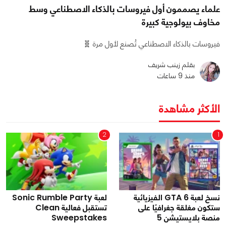
علماء يصممون أول فيروسات بالذكاء الاصطناعي وسط
مخاوف بيولوجية كبيرة
فيروسات بالذكاء الاصطناعي تُصنع لأول مرة 🧬
بقلم زينب شريف
منذ 9 ساعات
الأكثر مشاهدة
2
1
نسخ لعبة GTA 6 الفيزيائية
لعبة Sonic Rumble Party
ستكون مغلقة جغرافيًا على
تستقبل فعالية Clean
منصة بلايستيشن 5
Sweepstakes