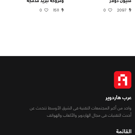
مليون دولار
ومروحة تبريد مدمجة
0
1511
0
2097
عرب هاردوير
واحد من أكبر المجتمعات التقنية فى الشرق الأوسط تتحدث عن
أحدث التقنيات فى مجال الهاردوير والألعاب والهواتف
القائمة