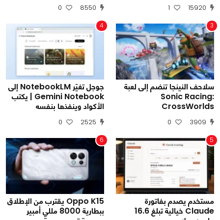
0
8550
1
15920
4
3
سلاحف النينجا تنضم إلى لعبة
جوجل تغيّر NotebookLM إلى
Sonic Racing:
Gemini Notebook | يكتب
CrossWorlds
الأكواد وينفذها بنفسه
0
2525
0
3909
6
5
مستخدم يصدم بفاتورة
Oppo K15 يقترب من الإطلاق
Claude خيالية تبلغ 16.6
ببطارية 8000 مللي أمبير