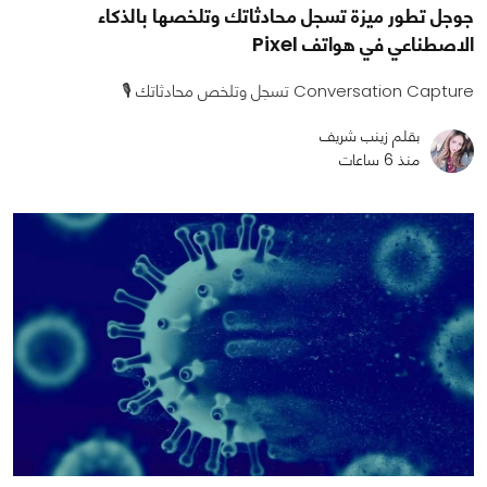
جوجل تطور ميزة تسجل محادثاتك وتلخصها بالذكاء
الاصطناعي في هواتف Pixel
Conversation Capture تسجل وتلخص محادثاتك 🎙️
بقلم زينب شريف
منذ 6 ساعات