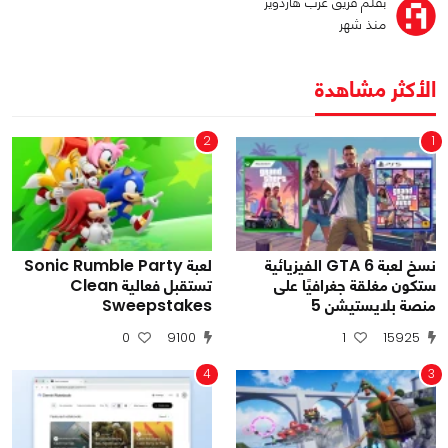
بقلم فريق عرب هاردوير
منذ شهر
الأكثر مشاهدة
2
1
نسخ لعبة GTA 6 الفيزيائية
لعبة Sonic Rumble Party
ستكون مغلقة جغرافيًا على
تستقبل فعالية Clean
منصة بلايستيشن 5
Sweepstakes
0
9100
1
15925
4
3