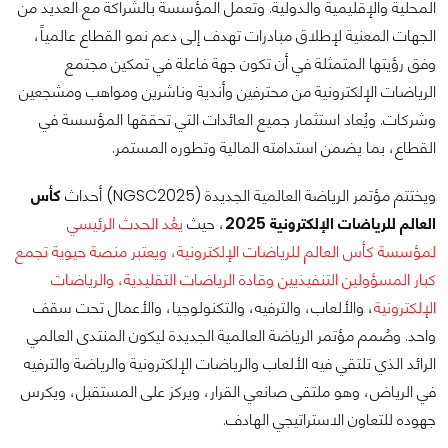
المحلية والإقليمية والدولية. وتعمل المؤسسة بالشراكة مع العديد من
الجهات المعنية لإطلاق مبادرات تهدف إلى دعم نمو القطاع عالمياً،
وفق رؤيتها المتمثلة في أن تكون جهة فاعلة في تمكين مجتمع
الرياضات الإلكترونية من محترفين وأندية وناشرين ومواهب ومشجعين
وشركات. ويُعاد استثمار جميع العائدات التي تحققها المؤسسة في
القطاع، بما يضمن استدامته المالية وتطوره المستمر.
ويختتم مؤتمر الرياضة العالمية الجديدة (NGSC2025) أحداث
كأس
العالم للرياضات الإلكترونية 2025
، حيث
يعُد الحدث الرئيسي
لمؤسسة كأس العالم للرياضات الإلكترونية، ويعتبر منصة حيوية تجمع
كبار المسؤولين التنفيذيين وقادة الرياضات التقليدية، والرياضات
الإلكترونية
، والألعاب، والترفيه، والتكنولوجيا، والأعمال تحت سقف
واحد. وصُمم مؤتمر الرياضة العالمية الجديدة ليكون المنتدى العالمي
الرائد الذي تلتقي فيه الألعاب والرياضات الإلكترونية والرياضة والترفيه
في الرياض، وهو ملتقى صانعي القرار، ويركز على المستقبل، ويكرس
جهوده للتعاون الاستراتيجي الهادف.