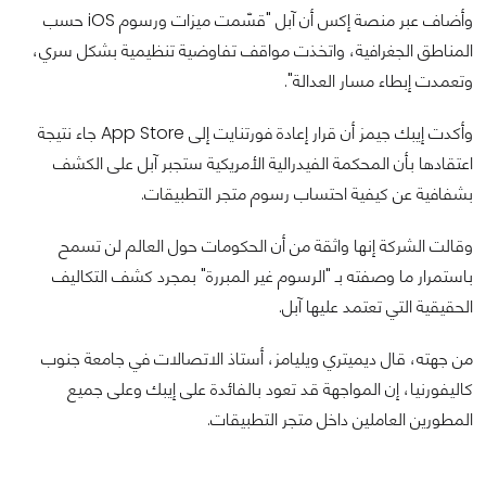
وأضاف عبر منصة إكس أن آبل "قسّمت ميزات ورسوم iOS حسب
المناطق الجغرافية، واتخذت مواقف تفاوضية تنظيمية بشكل سري،
وتعمدت إبطاء مسار العدالة".
وأكدت إيبك جيمز أن قرار إعادة فورتنايت إلى App Store جاء نتيجة
اعتقادها بأن المحكمة الفيدرالية الأمريكية ستجبر آبل على الكشف
بشفافية عن كيفية احتساب رسوم متجر التطبيقات.
وقالت الشركة إنها واثقة من أن الحكومات حول العالم لن تسمح
باستمرار ما وصفته بـ "الرسوم غير المبررة" بمجرد كشف التكاليف
الحقيقية التي تعتمد عليها آبل.
من جهته، قال ديميتري ويليامز، أستاذ الاتصالات في جامعة جنوب
كاليفورنيا، إن المواجهة قد تعود بالفائدة على إيبك وعلى جميع
المطورين العاملين داخل متجر التطبيقات.