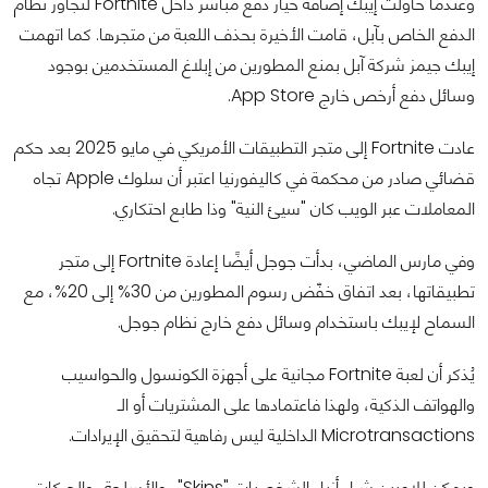
وعندما حاولت إيبك إضافة خيار دفع مباشر داخل Fortnite لتجاوز نظام
الدفع الخاص بآبل، قامت الأخيرة بحذف اللعبة من متجرها. كما اتهمت
إيبك جيمز شركة آبل بمنع المطورين من إبلاغ المستخدمين بوجود
وسائل دفع أرخص خارج App Store.
عادت Fortnite إلى متجر التطبيقات الأمريكي في مايو 2025 بعد حكم
قضائي صادر من محكمة في كاليفورنيا اعتبر أن سلوك Apple تجاه
المعاملات عبر الويب كان "سيئ النية" وذا طابع احتكاري.
وفي مارس الماضي، بدأت جوجل أيضًا إعادة Fortnite إلى متجر
تطبيقاتها، بعد اتفاق خفّض رسوم المطورين من 30% إلى 20%، مع
السماح لإيبك باستخدام وسائل دفع خارج نظام جوجل.
يُذكر أن لعبة Fortnite مجانية على أجهزة الكونسول والحواسيب
والهواتف الذكية، ولهذا فاعتمادها على المشتريات أو الـ
Microtransactions الداخلية ليس رفاهية لتحقيق الإيرادات.
ويمكن للاعبين شراء أزياء الشخصيات "Skins"، والأسلحة، والحركات