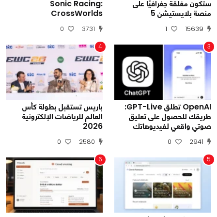
ستكون مغلقة جغرافيًا على
Sonic Racing:
منصة بلايستيشن 5
CrossWorlds
0
3731
1
15639
4
3
OpenAI تطلق GPT-Live:
باريس تستقبل بطولة كأس
طريقك للحصول على تعليق
العالم للرياضات الإلكترونية
صوتي واقعي لفيديوهاتك
2026
0
2580
0
2941
6
5