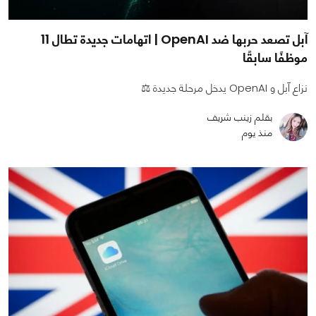
آبل تصعد حربها ضد OpenAI | اتهامات جديدة تطال 11
موظفًا سابقًا
نزاع آبل و OpenAI يدخل مرحلة جديدة ⚖️
بقلم زينب شريف
منذ يوم