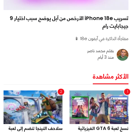
تسريب iPhone 18e الأرخص من آبل يوضح سبب اختيار 9
جيجابايت رام
مفاجأة الذاكرة في آيفون 18e 📱
بقلم محمد ناصر
منذ 3 أيام
الأكثر مشاهدة
2
1
نسخ لعبة GTA 6 الفيزيائية
سلاحف النينجا تنضم إلى لعبة