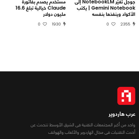
جوجل تغيّر NotebookLM إلى
مستخدم يصدم بفاتورة
Gemini Notebook | يكتب
Claude خيالية تبلغ 16.6
الأكواد وينفذها بنفسه
مليون دولار
0
1930
0
2355
عرب هاردوير
واحد من أكبر المجتمعات التقنية فى الشرق الأوسط تتحدث عن
أحدث التقنيات فى مجال الهاردوير والألعاب والهواتف