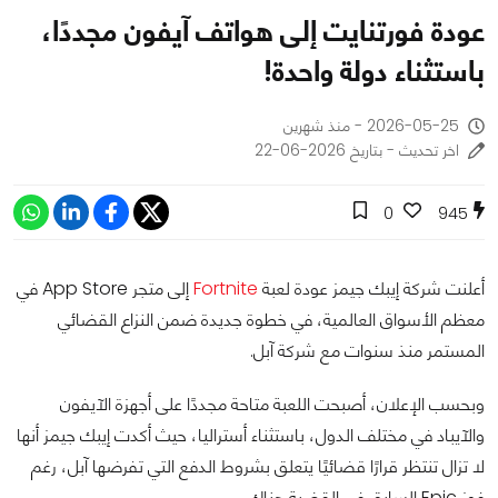
عودة فورتنايت إلى هواتف آيفون مجددًا،
باستثناء دولة واحدة!
2026-05-25 - منذ شهرين
اخر تحديث - بتاريخ 2026-06-22
0
945
أعلنت شركة إيبك جيمز عودة لعبة
Fortnite
إلى متجر App Store في
معظم الأسواق العالمية، في خطوة جديدة ضمن النزاع القضائي
المستمر منذ سنوات مع شركة آبل.
وبحسب الإعلان، أصبحت اللعبة متاحة مجددًا على أجهزة الآيفون
والآيباد في مختلف الدول، باستثناء أستراليا، حيث أكدت إيبك جيمز أنها
لا تزال تنتظر قرارًا قضائيًا يتعلق بشروط الدفع التي تفرضها آبل، رغم
فوز Epic السابق في القضية هناك.