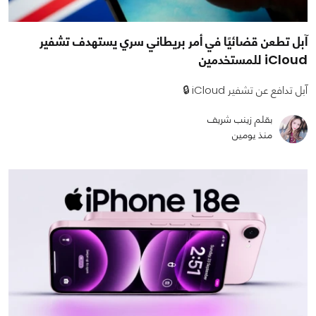
آبل تطعن قضائيًا في أمر بريطاني سري يستهدف تشفير
iCloud للمستخدمين
آبل تدافع عن تشفير iCloud 🔒
بقلم زينب شريف
منذ يومين