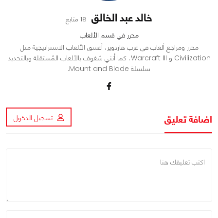
خالد عبد الخالق
18 متابع
محرر في قسم الألعاب
محرر ومراجع ألعاب في عرب هاردوير، أعشق الألعاب الاستراتيجية مثل
Civilization و Warcraft III، كما أنني شغوف بالألعاب المُستقلة وبالتحديد
سلسلة Mount and Blade.
اضافة تعليق
تسجيل الدخول