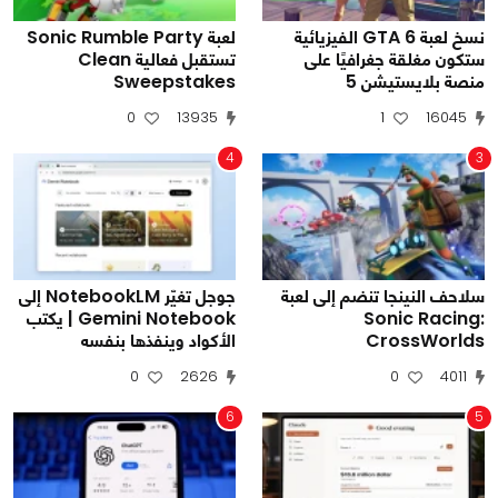
نسخ لعبة GTA 6 الفيزيائية
لعبة Sonic Rumble Party
ستكون مغلقة جغرافيًا على
تستقبل فعالية Clean
منصة بلايستيشن 5
Sweepstakes
0
13935
1
16045
4
3
سلاحف النينجا تنضم إلى لعبة
جوجل تغيّر NotebookLM إلى
Sonic Racing:
Gemini Notebook | يكتب
CrossWorlds
الأكواد وينفذها بنفسه
0
2626
0
4011
6
5