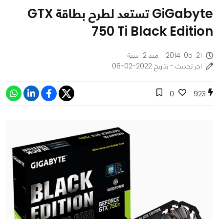
GiGabyte تستعد لطرح بطاقة GTX
750 Ti Black Edition
2014-05-21 - منذ 12 سنة
اخر تحديث - بتاريخ 2022-02-08
0
923