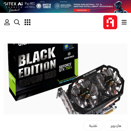
هاردوير
تقنية