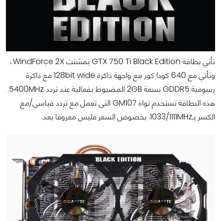
تأتي بطاقة GTX 750 Ti Black Edition بمشتت WindForce 2X،
وتأتي مع 640 كودا كور مع واجهة ذاكرة 128bit wide مع ذاكرة
رسومية GDDR5 بسعة 2GB المضبوط بفعالية عند تردد 5400MHz.
هذه البطاقة تستخدم نواة GM107 التي تعمل مع تردد قياسي/مع
الكسر بـ1033/1111MHz. بخصوص السعر فليس معروفا بعد.