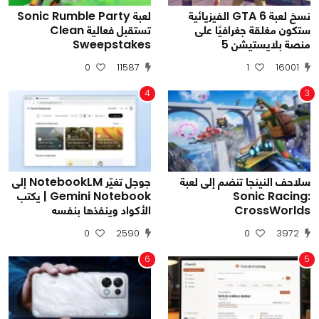
نسخ لعبة GTA 6 الفيزيائية
لعبة Sonic Rumble Party
ستكون مغلقة جغرافيًا على
تستقبل فعالية Clean
منصة بلايستيشن 5
Sweepstakes
0
11587
1
16001
4
3
سلاحف النينجا تنضم إلى لعبة
جوجل تغيّر NotebookLM إلى
Sonic Racing:
Gemini Notebook | يكتب
CrossWorlds
الأكواد وينفذها بنفسه
0
2590
0
3972
6
5