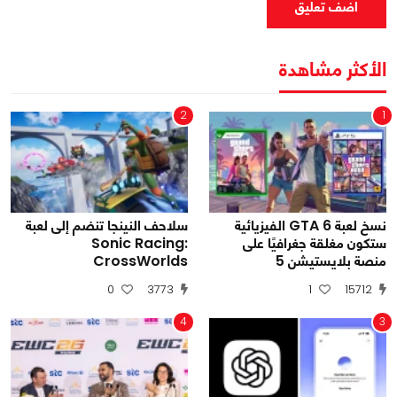
اضف تعليق
الأكثر مشاهدة
2
1
نسخ لعبة GTA 6 الفيزيائية
سلاحف النينجا تنضم إلى لعبة
ستكون مغلقة جغرافيًا على
Sonic Racing:
منصة بلايستيشن 5
CrossWorlds
0
3773
1
15712
4
3