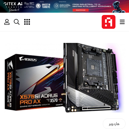
هاردوير