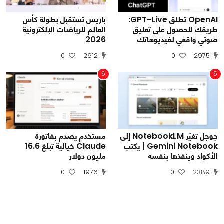
OpenAI تطلق GPT-Live:
باريس تستقبل بطولة كأس
طريقك للحصول على تعليق
العالم للرياضات الإلكترونية
صوتي واقعي لفيديوهاتك
2026
0
2612
0
2975
6
5
جوجل تغيّر NotebookLM إلى
مستخدم يصدم بفاتورة
Gemini Notebook | يكتب
Claude خيالية تبلغ 16.6
الأكواد وينفذها بنفسه
مليون دولار
0
1976
0
2389